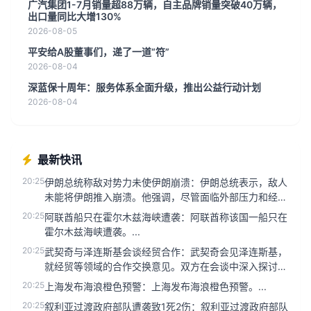
广汽集团1-7月销量超88万辆，自主品牌销量突破40万辆，
出口量同比大增130%
2026-08-05
平安给A股董事们，递了一道“符”
2026-08-04
深蓝保十周年：服务体系全面升级，推出公益行动计划
2026-08-04
最新快讯
20:25
伊朗总统称敌对势力未使伊朗崩溃：伊朗总统表示，敌人
未能将伊朗推入崩溃。他强调，尽管面临外部压力和经济
挑战，伊朗依然保持稳...
20:25
阿联酋船只在霍尔木兹海峡遭袭：阿联酋称该国一船只在
霍尔木兹海峡遭袭。...
20:25
武契奇与泽连斯基会谈经贸合作：武契奇会见泽连斯基，
就经贸等领域的合作交换意见。双方在会谈中深入探讨了
两国在贸易、投资及能...
20:25
上海发布海浪橙色预警：上海发布海浪橙色预警。...
20:25
叙利亚过渡政府部队遭袭致1死2伤：叙利亚过渡政府部队