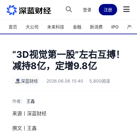
跳转到主内容
登录
注册
首页
大公司
未来科技
金融
新消费
IPO
产城
“3D视觉第一股”左右互搏！
减持8亿，定增9.8亿
深蓝财经
·
2026.06.06 15:40
·
5,800阅读
作者：
王鑫
来源丨深蓝财经
撰文丨王鑫