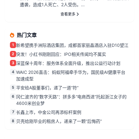
遭袭，造成1人死亡、2人受伤。...
查看更多
热门文章
1
新希望携手洲际酒店集团，成都首家丽晶酒店入驻D10望江
2
突发！小红书刚刚回应：IPO相关传闻均不属实
3
深蓝保十周年：服务体系全面升级，推出公益行动计划
4
WAIC 2026直击：蚂蚁阿福牵手华为，国民级AI健康平台
加速成型
5
平安给A股董事们，递了一道“符”
6
冈仁波齐的“数字天路”：拼多多“电商西进”托起浙江女子的
4600米创业梦
7
长鑫上市，中金公司再添标杆案例
8
贝壳给刚毕业的租房人，递来了一颗“后悔药”