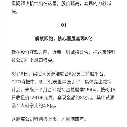
但问题也恰恰出在这里，股价越高，套现的刀就越
快。
01
解禁即跑，核心圈层套现8亿
就在股价狂欢之际，近期一则减持公告，把这家硬科
技公司推上风口浪尖。
5月16日，实控人黄源浩联合6家员工持股平台、
CTO肖振中、职工代表董事张丁军，集体亮出减持
计划。未来三个月合计减持占总股本1.54%，按6月5
日收盘价126.06元算，套现金额约8亿元。其中黄源
浩个人就拿走约4.8亿。
这距离公司科创板上市，才刚满四年。