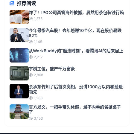
推荐阅读
炸了！IPO公司高管海外被抓，居然用茶包装钱行贿
1,275
今年最惨汽车股！去年怒赚10个亿，现在股价暴跌
62%
1,145
从WorkBuddy的“魔法时刻”，看腾讯AI的后来居上
2,217
宇树工位，盛产千万富豪
2,868
余承东竹知了后首次亮相，没讲1000万以内和遥遥
领先
1,283
官方发文，一把手带头休假，最不内卷的省掀桌子
了
3,153