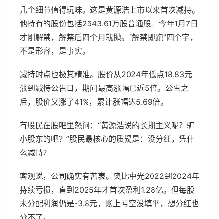
几个细节值得玩味。这是黄源浩上市以来首次减持。
他持有的股份包括2643.61万股普通股，今年1月7日
才刚解禁，解禁后四个月就抛。“解禁即跑”四个字，
不是形容，是事实。
减持时点也极其精准。股价从2024年低点18.83元
涨到减持公告日，期间最高涨幅已近5倍。公告之
后，股价又涨了41%，累计涨幅达5.69倍。
有股民在股吧里怒问：“黄源浩说的长期主义呢？骗
小股东的吧？”股民最核心的质疑是：没分红，凭什
么减持？
客观说，公司确实有苦衷。奥比中光2022到2024年
持续亏损，直到2025年才首次盈利1.28亿。但每股
未分配利润仍是-3.8元，账上亏空没填平，想分红也
分不了。