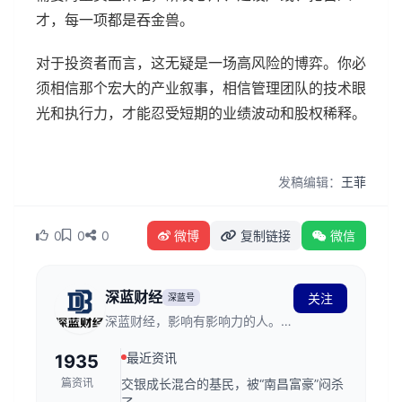
才，每一项都是吞金兽。
对于投资者而言，这无疑是一场高风险的博弈。你必
须相信那个宏大的产业叙事，相信管理团队的技术眼
光和执行力，才能忍受短期的业绩波动和股权稀释。
发稿编辑：
王菲
0
0
0
微博
复制链接
微信
深蓝财经
关注
深蓝号
深蓝财经，影响有影响力的人。创
立于2011年，发源于深蓝财经记
最近资讯
1935
者社区，关注资本市场、公司价
值、财经传媒行业，是国内领先的
篇资讯
交银成长混合的基民，被“南昌富豪”闷杀
财经新媒体。