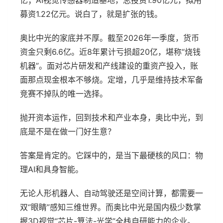
募资1.22亿元。说白了，就是扩张的钱。
奥比中光的家底并不厚。截至2026年一季度，货币
资金只剩6.6亿。近8年累计亏损超20亿，堪称“烧钱
机器”。面对芯片研发和产线建设的重资产投入，账
面那点现金根本不够烧。定增，几乎是维持技术军备
竞赛不掉队的唯一选择。
抛开资本运作，回到技术和产业本身，奥比中光，到
底是不是在做一门好生意？
答案是肯定的。它踩中的，是当下最硬核的风口：物
理AI和具身智能。
无论人形机器人、自动驾驶还是空间计算，都需要一
双“眼睛”感知三维世界。而奥比中光是国内极少数掌
握3D视觉“芯片-算法-光学”全栈自研能力的企业。