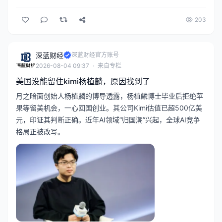
203
深蓝财经
深蓝财经官方账号
2026-08-04 09:37
·
来自专栏
美国没能留住kimi杨植麟，原因找到了
月之暗面创始人杨植麟的博导透露，杨植麟博士毕业后拒绝苹
果等留美机会，一心回国创业。其公司Kimi估值已超500亿美
元，印证其判断正确。近年AI领域“归国潮”兴起，全球AI竞争
格局正被改写。