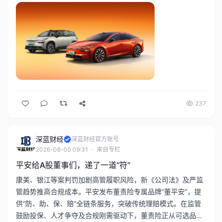
强自主、拓生态”。
237
深蓝财经
深蓝财经官方账号
2026-08-05 09:31
·
来自专栏
平安给A股董事们，递了一道“符”
康美、银江等案判罚加剧高管履职风险，新《公司法》及严监
管趋势推高合规成本。平安发布董责险专属品牌“董平安”，提
供“防、助、保、赔”全链条服务，突破传统理赔模式。在监管
鼓励投保、人才争夺及合规刚需驱动下，董责险正从可选品变