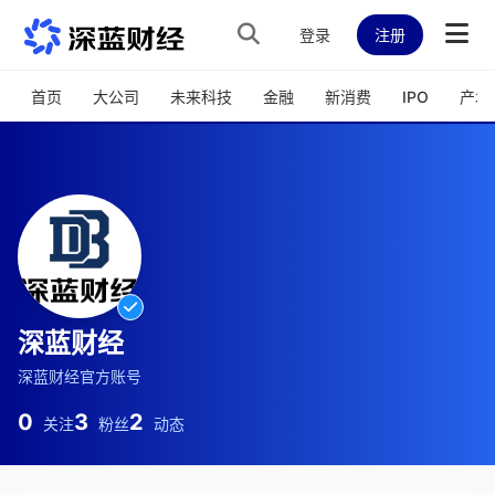
跳转到主内容
登录
注册
首页
大公司
未来科技
金融
新消费
IPO
产城
深蓝财经
深蓝财经官方账号
0
3
2
关注
粉丝
动态