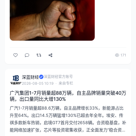
171
深蓝财经
深蓝财经官方账号
2026-08-05 10:19
·
来自专栏
广汽集团1-7月销量超88万辆，自主品牌销量突破40万
辆，出口量同比大增130%
广汽1-7月销量超88.6万辆，自主品牌增长33%，新能源占比
升至64%。出口14.5万辆猛增130%已超去年全年。埃安、传
祺多款新车热销，启境GT7首月交付2658辆。合资稳基盘，补
能网络加速扩张，芯片等投资密集收获，正全面发力“稳合资、