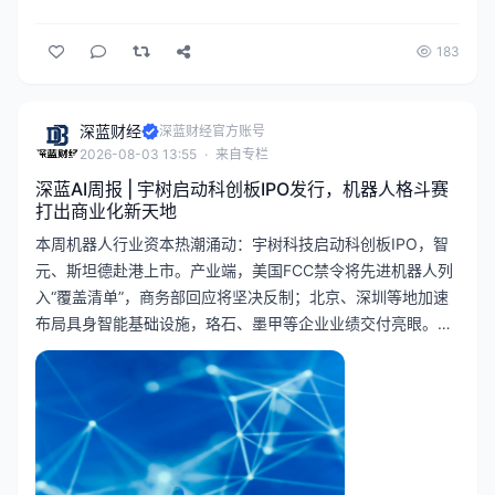
183
深蓝财经
深蓝财经官方账号
2026-08-03 13:55
·
来自专栏
深蓝AI周报 | 宇树启动科创板IPO发行，机器人格斗赛
打出商业化新天地
本周机器人行业资本热潮涌动：宇树科技启动科创板IPO，智
元、斯坦德赴港上市。产业端，美国FCC禁令将先进机器人列
入“覆盖清单”，商务部回应将坚决反制；北京、深圳等地加速
布局具身智能基础设施，珞石、墨甲等企业业绩交付亮眼。资
本与政策博弈下，机器人赛道加速分化。