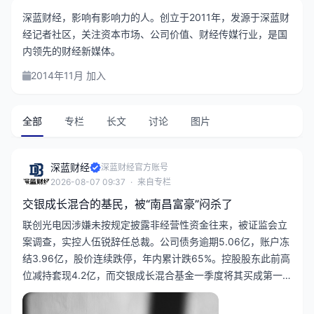
深蓝财经，影响有影响力的人。创立于2011年，发源于深蓝财
经记者社区，关注资本市场、公司价值、财经传媒行业，是国
内领先的财经新媒体。
2014年11月 加入
全部
专栏
长文
讨论
图片
深蓝财经
深蓝财经官方账号
2026-08-07 09:37
·
来自专栏
交银成长混合的基民，被“南昌富豪”闷杀了
联创光电因涉嫌未按规定披露非经营性资金往来，被证监会立
案调查，实控人伍锐辞任总裁。公司债务逾期5.06亿，账户冻
结3.96亿，股价连续跌停，年内累计跌65%。控股股东此前高
位减持套现4.2亿，而交银成长混合基金一季度将其买成第一
大重仓股，遭遇暴跌接盘，基民损失惨重。公司长期概念炒作
暴露财务问题，审计机构已出具保留意见。