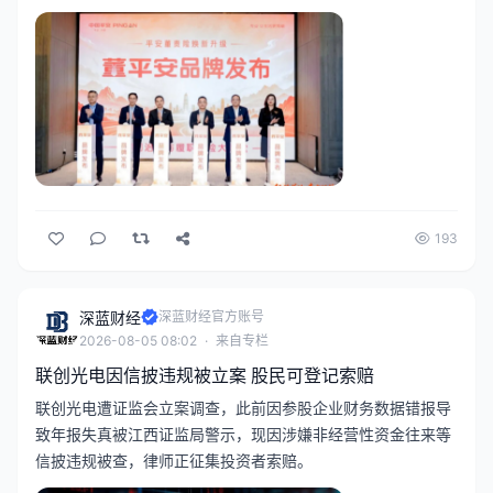
为上市公司“关键少数”的标配“防弹衣”。
193
深蓝财经
深蓝财经官方账号
2026-08-05 08:02
·
来自专栏
联创光电因信披违规被立案 股民可登记索赔
联创光电遭证监会立案调查，此前因参股企业财务数据错报导
致年报失真被江西证监局警示，现因涉嫌非经营性资金往来等
信披违规被查，律师正征集投资者索赔。