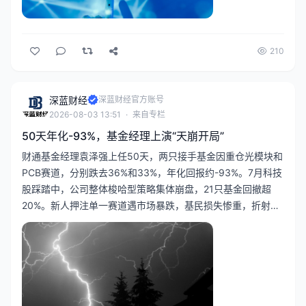
210
深蓝财经
深蓝财经官方账号
2026-08-03 13:51
·
来自专栏
50天年化-93%，基金经理上演“天崩开局”
财通基金经理袁泽强上任50天，两只接手基金因重仓光模块和
PCB赛道，分别跌去36%和33%，年化回报约-93%。7月科技
股踩踏中，公司整体梭哈型策略集体崩盘，21只基金回撤超
20%。新人押注单一赛道遇市场暴跌，基民损失惨重，折射出
赛道型基金的巨大风险。