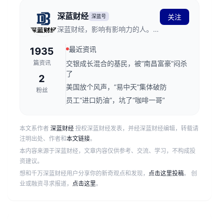
深蓝财经
关注
深蓝号
深蓝财经，影响有影响力的人。创
立于2011年，发源于深蓝财经记
最近资讯
1935
者社区，关注资本市场、公司价
值、财经传媒行业，是国内领先的
篇资讯
交银成长混合的基民，被“南昌富豪”闷杀
财经新媒体。
了
2
美国放个风声，“易中天”集体破防
粉丝
员工“进口奶油”，坑了“咖啡一哥”
本文系作者
深蓝财经
授权深蓝财经发表，并经深蓝财经编辑，转载请
注明出处、作者和
本文链接
。
本内容来源于深蓝财经，文章内容仅供参考、交流、学习，不构成投
资建议。
想和千万深蓝财经用户分享你的新奇观点和发现，
点击这里投稿
。 创
业或融资寻求报道，
点击这里
。