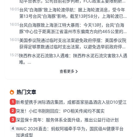
动平台表示，公司目前初步判断，FCC政策主要限制新产
品认证，不影响已...
16:05
台风“白海豚”致上海轮渡停航：据上海轮渡消息，受今年
第13号台风“白海豚”影响，截至13时58分，上海轮渡已
全面停止运营...
16:05
台风白海豚致上海浙江特大暴雨：今天13时，台风“白海
豚”中心位于距离浙江省温州市东偏南方向约465公里的
洋面上，中心附近...
16:05
美国参议院通过临时支出法案避免政府停摆：美国参议院
获得足够票数通过临时支出法案，以避免选举前政府停
摆。...
15:25
陕西柞水泥石流致3人遇难：陕西柞水泥石流灾害致3人遇
难。...
查看更多
热门文章
1
新希望携手洲际酒店集团，成都首家丽晶酒店入驻D10望江
2
突发！小红书刚刚回应：IPO相关传闻均不属实
3
深蓝保十周年：服务体系全面升级，推出公益行动计划
4
WAIC 2026直击：蚂蚁阿福牵手华为，国民级AI健康平台
加速成型