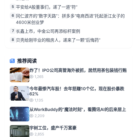
5
平安给A股董事们，递了一道“符”
6
冈仁波齐的“数字天路”：拼多多“电商西进”托起浙江女子的
4600米创业梦
7
长鑫上市，中金公司再添标杆案例
8
贝壳给刚毕业的租房人，递来了一颗“后悔药”
推荐阅读
炸了！IPO公司高管海外被抓，居然用茶包装钱行贿
1,265
今年最惨汽车股！去年怒赚10个亿，现在股价暴跌
62%
1,135
从WorkBuddy的“魔法时刻”，看腾讯AI的后来居上
2,209
宇树工位，盛产千万富豪
2,855