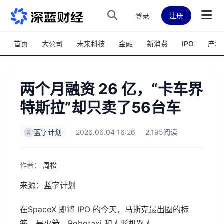
跳转到主内容
登录
注册
首页
大公司
未来科技
金融
新消费
IPO
产城
两个月融资 26 亿，“卡车界
特斯拉”却只卖了56台车
蓝字计划
·
2026.06.04 16:26
·
2,195阅读
作者：
周松
来源：蓝字计划
在SpaceX 即将 IPO 的今天，马斯克最出圈的标
签，是火箭、Robotaxi 和人形机器人。