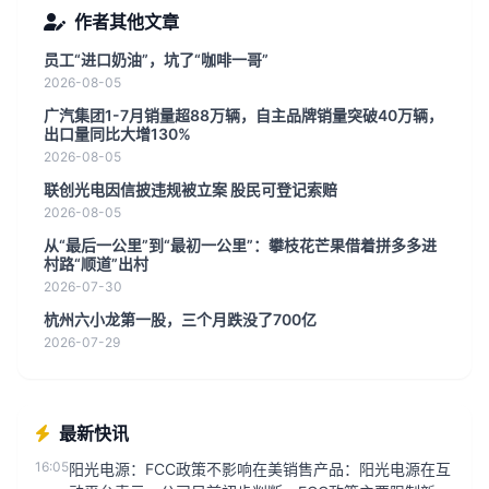
作者其他文章
员工“进口奶油”，坑了“咖啡一哥”
2026-08-05
广汽集团1-7月销量超88万辆，自主品牌销量突破40万辆，
出口量同比大增130%
2026-08-05
联创光电因信披违规被立案 股民可登记索赔
2026-08-05
从“最后一公里”到“最初一公里”：攀枝花芒果借着拼多多进
村路“顺道”出村
2026-07-30
杭州六小龙第一股，三个月跌没了700亿
2026-07-29
最新快讯
16:05
阳光电源：FCC政策不影响在美销售产品：阳光电源在互