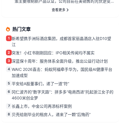
策主要限制新产品认证，公司目前在美销售的光伏逆变
器、储能系统不受影响...
查看更多
热门文章
1
新希望携手洲际酒店集团，成都首家丽晶酒店入驻D10望
江
2
突发！小红书刚刚回应：IPO相关传闻均不属实
3
深蓝保十周年：服务体系全面升级，推出公益行动计划
4
WAIC 2026直击：蚂蚁阿福牵手华为，国民级AI健康平台
加速成型
5
平安给A股董事们，递了一道“符”
6
冈仁波齐的“数字天路”：拼多多“电商西进”托起浙江女子的
4600米创业梦
7
长鑫上市，中金公司再添标杆案例
8
贝壳给刚毕业的租房人，递来了一颗“后悔药”