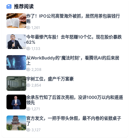
推荐阅读
炸了！IPO公司高管海外被抓，居然用茶包装钱行
贿
1,261
今年最惨汽车股！去年怒赚10个亿，现在股价暴跌
62%
1,133
从WorkBuddy的“魔法时刻”，看腾讯AI的后来居
上
2,208
宇树工位，盛产千万富豪
2,854
余承东竹知了后首次亮相，没讲1000万以内和遥遥
领先
1,271
官方发文，一把手带头休假，最不内卷的省掀桌子
了
3,127