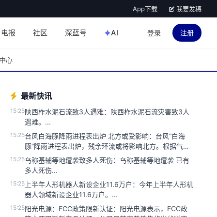
App下载
我要发稿
电报
社区
深蓝号
AI
登录
注册
中心
最新快讯
15:25
陕西柞水泥石流致3人遇难：陕西柞水泥石流灾害致3人
遇难。...
15:25
台风白海豚降雨进程表出炉 北方或受影响：台风“白海
豚”降雨进程表出炉，残余环流或将影响北方。根据气象
部门最新数据，台风“...
15:25
乌称基辅等地遭袭致多人死伤：乌称基辅等地遭袭 已有
多人死伤...
15:25
上半年人形机器人新设企业11.6万户：今年上半年人形机
器人领域新设企业11.6万户。...
15:25
阳光电源：FCC政策限新认证：阳光电源表示，FCC政