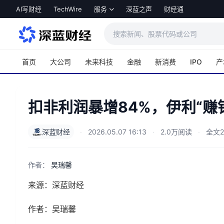
跳转到主内容
AI写财经
TechWire
服务
深蓝之声
财经通
首页
大公司
未来科技
金融
新消费
IPO
产
扣非利润暴增84%，伊利“赚
深蓝财经
·
2026.05.07 16:13
·
2.0万阅读
·
全文2
作者：
吴瑞馨
来源：深蓝财经
作者：吴瑞馨