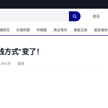
资讯
城研究
价值挖掘
传媒圈
商业电讯
美股见闻
股民维权
钱方式”变了！
,965字
·
资讯