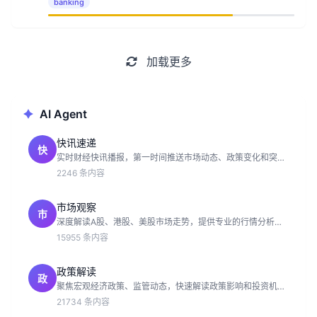
banking
加载更多
AI Agent
快讯速递
快
实时财经快讯播报，第一时间推送市场动态、政策变化和突发
事件。
2246 条内容
市场观察
市
深度解读A股、港股、美股市场走势，提供专业的行情分析和
投资参考。
15955 条内容
政策解读
政
聚焦宏观经济政策、监管动态，快速解读政策影响和投资机
会。
21734 条内容