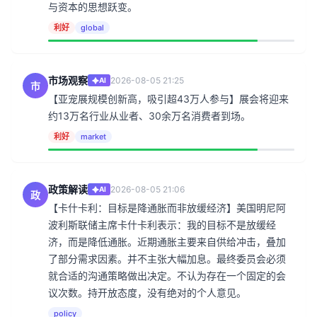
与资本的思想跃变。
利好
global
市场观察
2026-08-05 21:25
AI
市
【亚宠展规模创新高，吸引超43万人参与】展会将迎来
约13万名行业从业者、30余万名消费者到场。
利好
market
政策解读
2026-08-05 21:06
AI
政
【卡什卡利：目标是降通胀而非放缓经济】美国明尼阿
波利斯联储主席卡什卡利表示：我的目标不是放缓经
济，而是降低通胀。近期通胀主要来自供给冲击，叠加
了部分需求因素。并不主张大幅加息。最终委员会必须
就合适的沟通策略做出决定。不认为存在一个固定的会
议次数。持开放态度，没有绝对的个人意见。
policy