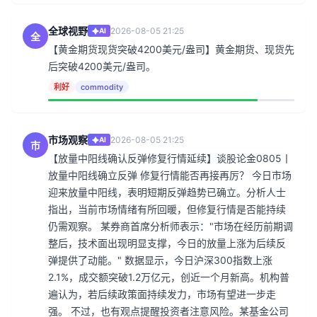
全球视野
2026-08-05 21:25
AI
全
【黄金期货现货突破4200美元/盎司】黄金期货、现货先
后突破4200美元/盎司。
利好
commodity
市场观察
2026-08-05 21:25
AI
市
【放量中阳线确认反弹修复行情延续】谈股论金0805丨
放量中阳线确立反弹 修复行情能否再接再厉？ 今日市场
迎来放量中阳线，表明短期反弹趋势已确立。分析人士
指出，当前市场情绪有所回暖，但修复行情是否能持续
仍需观察。 某券商首席分析师表示："市场在经历前期调
整后，技术面出现明显支撑，今日的放量上涨为后续反
弹提供了动能。" 数据显示，今日沪深300指数上涨
2.1%，成交额突破1.2万亿元，创近一个月新高。机构普
遍认为，若后续政策面持续发力，市场有望进一步走
强。 不过，也有观点提醒投资者注意风险。某基金公司