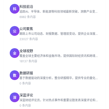
科技前沿
科
追踪AI、半导体、新能源等科技领域最新突破，洞察产业变革
趋势。
6982 条内容
公司聚焦
公
跟踪上市公司动态、财报数据、管理层变动，提供企业深度分
析。
23027 条内容
全球视野
全
覆盖全球主要经济体和金融市场，提供国际财经资讯和跨境投
资分析。
18137 条内容
数据研报
数
基于数据驱动的深度分析，整合研报精华，提供专业的量化分
析视角。
0 条内容
深蓝评论
深
深蓝财经评论员，针对热点事件和重要议题发表深度评论和独
家观点。
0 条内容