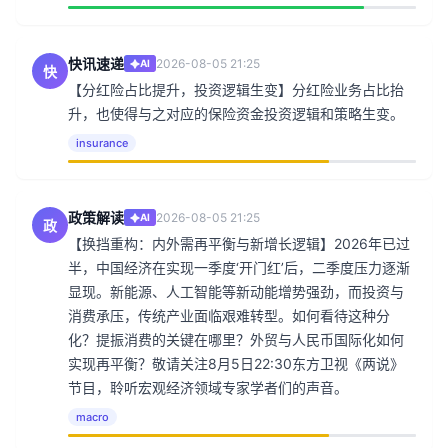
快讯速递
2026-08-05 21:25
AI
快
【分红险占比提升，投资逻辑生变】分红险业务占比抬
升，也使得与之对应的保险资金投资逻辑和策略生变。
insurance
政策解读
2026-08-05 21:25
AI
政
【换挡重构：内外需再平衡与新增长逻辑】2026年已过
半，中国经济在实现一季度‘开门红’后，二季度压力逐渐
显现。新能源、人工智能等新动能增势强劲，而投资与
消费承压，传统产业面临艰难转型。如何看待这种分
化？提振消费的关键在哪里？外贸与人民币国际化如何
实现再平衡？敬请关注8月5日22:30东方卫视《两说》
节目，聆听宏观经济领域专家学者们的声音。
macro