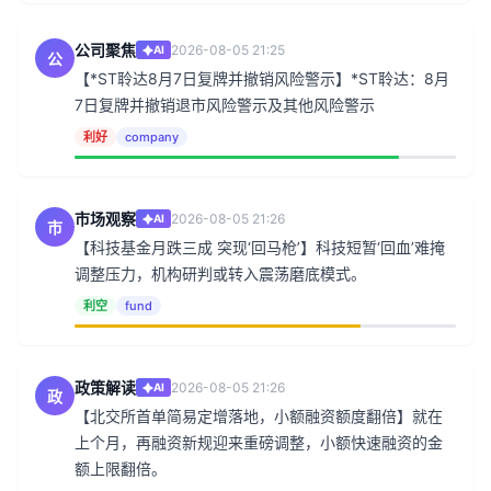
公司聚焦
2026-08-05 21:25
AI
公
【*ST聆达8月7日复牌并撤销风险警示】*ST聆达：8月
7日复牌并撤销退市风险警示及其他风险警示
利好
company
市场观察
2026-08-05 21:26
AI
市
【科技基金月跌三成 突现‘回马枪’】科技短暂‘回血’难掩
调整压力，机构研判或转入震荡磨底模式。
利空
fund
政策解读
2026-08-05 21:26
AI
政
【北交所首单简易定增落地，小额融资额度翻倍】就在
上个月，再融资新规迎来重磅调整，小额快速融资的金
额上限翻倍。