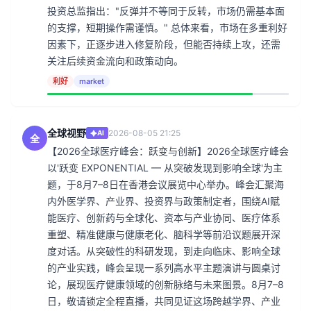
投资总监指出："反弹并不等同于反转，市场仍需基本面
的支撑，短期操作需谨慎。" 总体来看，市场在多重利好
因素下，正逐步进入修复阶段，但能否持续上攻，还需
关注后续资金流向和政策动向。
利好
market
全球视野
2026-08-05 21:25
AI
全
【2026全球医疗峰会：跃变与创新】2026全球医疗峰会
以'跃变 EXPONENTIAL — 从突破发现到影响全球'为主
题，于8月7–8日在香港会议展览中心举办。峰会汇聚海
内外医学界、产业界、投资界与政策制定者，围绕AI赋
能医疗、创新药与全球化、资本与产业协同、医疗体系
重塑、精准健康与健康老化、脑科学等前沿议题展开深
度对话。从突破性的科研发现，到走向临床、影响全球
的产业实践，峰会呈现一系列高水平主题演讲与圆桌讨
论，展现医疗健康领域的创新脉络与未来图景。8月7–8
日，敬请锁定全程直播，共同见证这场跨越学界、产业