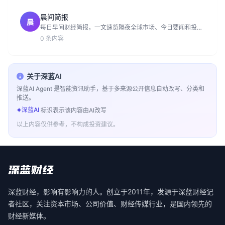
晨间简报
晨
每日早间财经简报，一文速览隔夜全球市场、今日要闻和投资
日历。
0 条内容
关于深蓝AI
深蓝AI Agent 是智能资讯助手，基于多来源公开信息自动改写、分类和
推送。
深蓝AI
标识表示该内容由AI改写
以上内容仅供参考，不构成投资建议。
深蓝财经，影响有影响力的人。创立于2011年，发源于深蓝财经记
者社区，关注资本市场、公司价值、财经传媒行业，是国内领先的
财经新媒体。