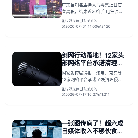
目“新闻女神”转战新赛
广东台知名主持人马粤慧近日官
道
宣离职，结束近20年广电生涯。
她曾主持《今日关注》等王牌栏
传媒见闻
传媒见闻
目，未来将重心转向粤语文化传
2026-07-31 11:06
2,126
播，探索人生新可能。
剑网行动落地！12家头
部网络平台承诺清理盗
版书，否则将承担连带
国家版权局通报，淘宝、京东等
责任
12家网络平台承诺坚决清理侵权
盗版出版物。此举系落实“剑网
传媒见闻
传媒见闻
2026”专项行动，各平台将加强商
2026-07-17 10:27
1,211
家资质核验，配合监管，从销售
渠道斩断盗版源头。
一张图传疯了！超六成
自媒体收入不够伙食