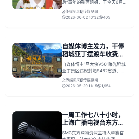
后”童年的鞠萍姐姐，于今天6月1
日正式退休！此前，中央电视台
传媒见闻
传媒见闻
少儿频道主持人鞠萍公布了自己
2026-06-02 10:32
405
的退休日期，今年5月31日是她最
后一个工作日，6月1日将迎来退
休第一天。“6月1日（退休）是多
么地有意义呀！42年的陪伴，我
自媒体博主发力，干停
非常荣幸。”鞠萍笑着说。消息一
稻城亚丁摆渡车收费！
出，很多“80后”“90...
网友：做了焦点访谈的
自媒体博主“吕大侠V50”曝光稻城
事
亚丁景区违规封堵S462省道、强
制游客购买120元观光车票问题，
传媒见闻
传媒见闻
引发全网热议；四川省及甘孜州
2026-05-29 11:15
1,954
迅速响应，成立省级调查指导组
和多部门联合专班，于5月29日起
暂停摆渡车及电瓶车收费，并启
动全面整改。事件凸显自媒体监
一周工作七八十小时，
督力量对公共文旅服务治理的倒
上海广播电视台东方购
逼效应，被网友类比《焦点访
谈》式舆论监督。
物资深主持人童鑫离职
SMG东方购物资深主持人童鑫官