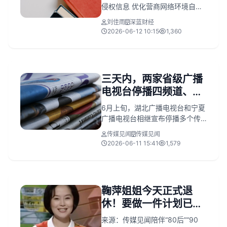
营利权限，关闭假冒仿
侵权信息 优化营商网络环境自律
冒新闻单位账号
公约》，明确清理虚假不实信息
刘佳雨
深蓝财经
及侵权内容，打击水军与非法牟
2026-06-12 10:15
1,360
利，取消违规账号营利权限。
三天内，两家省级广播
电视台停播四频道、五
频率！转向新媒体
6月上旬，湖北广播电视台和宁夏
广播电视台相继宣布停播多个传
统电视频道与广播频率。
传媒见闻
传媒见闻
2026-06-11 15:41
1,579
鞠萍姐姐今天正式退
休！要做一件计划已久
的大事
来源：传媒见闻陪伴“80后”“90