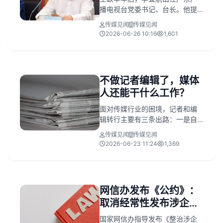
播电视台党委书记、台长。他提
出将深化体制机制改革，打破频
传媒见闻
传媒见闻
道壁垒，以AI赋能采编流程，推
2026-06-26 10:16
1,601
动主流媒体系统性变革走深走
实。
不做记者编辑了，媒体
人还能干什么工作？
面对传媒行业的困境，记者和编
辑转行主要有三条出路：一是自
主创业或投身自媒体；二是加盟
传媒见闻
传媒见闻
大厂担任品牌或公关负责人；三
2026-06-23 11:24
1,369
是跨界深耕，如转型律师、投资
研究员等，核心在于提升专业能
力与人脉。
网信办发布《公约》：
取消经常性发布涉企负
面信息“自媒体”账号的
国家网信办指导发布《整治涉企