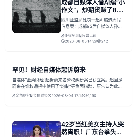
成都自媒体人借AI编“小
作文”，炒期货赚了8.5
万被重罚
四川证监局处罚一起AI编造虚假
信息案：成都95后自媒体人孙哲
元用百度百家号“帝侃”批量发布纯
传媒见闻
传媒见闻
碱企业不实文章，同步交易期货
2026-08-05 14:29
242
获利8.5万元。其行为违反《期货
和衍生品法》，被没收违法所得
并罚款40万元，合计约48.5万
元。监管部门认定主观故意明
罕见！财经自媒体起诉蔚来
显，未采纳其“无主观故意”“患精
神疾病”等申辩。AI降低造谣门
自媒体“金角财经”起诉蔚来名誉权纠纷案已获立案。起因是
槛，但违法成本不减。
蔚来在维权通报中使用了“炮制”等负面措辞，原告认为此举
超出未生效的一审判决范围，损害其商业信誉。该案反映了
金角财经
金角财经
2026-08-04 17:14
1,190
自媒体维权意识的增强。
42岁当红美女主持人突
然离职！广东台拳头栏