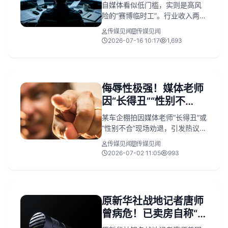
费？
自媒体看似低门槛，实则是高风
险的“赛博临时工”。行业收入两极
分化严重，超六成创作者月收入
传媒见闻
传媒见闻
不足1800元。在内容严重过剩与
2026-07-16 10:17
1,693
内卷的当下，自媒体并非失业退
路，唯有输出独特价值方能立
足。
侮辱性极强！媒体老师
因“长得丑”“性别不
合”，被车企拒绝合影
某车企棚拍因媒体老师“长得丑”或
“性别不合”现场劝退，引发热议。
此举涉嫌歧视且缺乏尊重，暴露
传媒见闻
传媒见闻
主办方不专业。车企若有要求应
2026-07-02 11:05
993
提前筛选，现场拒人严重损害品
牌形象。
原新华社战地记者唐师
曾病危！已卖房自称“开
始生命最后的远行”