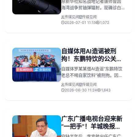
原新华社知名战地记者唐师曾因
海湾战争贫铀弹辐射，现确诊白
血病且骨髓移植未寻得配型，生
传媒见闻
传媒见闻
命垂危。他拒绝社会募捐并卖房
2026-07-01 11:15
1,072
开启“最后的远行”，其一生无畏记
录真相的传奇经历与现状令人唏
嘘。
自媒体用AI造谣被刑
拘！东鹏特饮的公关部
被张雪上了一课
自媒体罗某某借AI造谣“东鹏特饮
老总不喝自家饮料”被刑拘。因公
关响应迟缓，公司市值蒸发约80
传媒见闻
传媒见闻
亿，合作方张雪率先辟谣，凸显
2026-06-30 11:24
1,643
企业危机公关短板。
广东广播电视台迎来新
“一把手”！羊城晚报系
出身，多次获新闻奖
空缺半年后，李宜航出任广东广