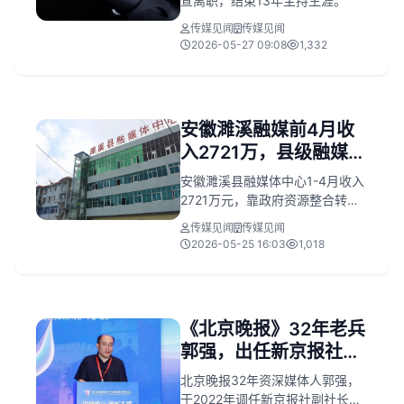
宣离职，结束13年主持生涯。
传媒见闻
传媒见闻
2026-05-27 09:08
1,332
安徽濉溪融媒前4月收
入2721万，县级融媒体
正加速分化
安徽濉溪县融媒体中心1-4月收入
2721万元，靠政府资源整合转型
“县域运营平台”。全国县融呈“金
传媒见闻
传媒见闻
字塔”分化：浙江头部年营收超5
2026-05-25 16:03
1,018
亿，中西部仍依赖财政。
《北京晚报》32年老兵
郭强，出任新京报社总
编辑
北京晚报32年资深媒体人郭强，
于2022年调任新京报社副社长，