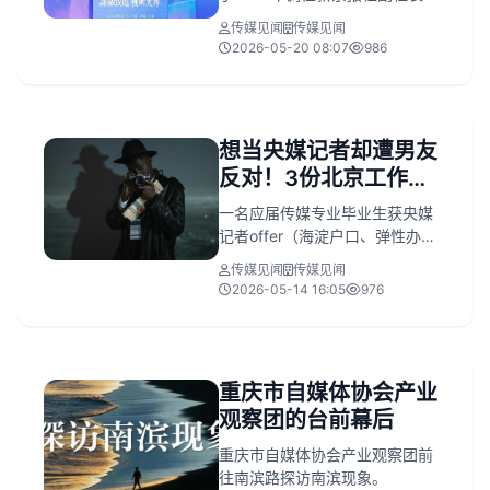
2024年5月正式接任总编辑一
传媒见闻
传媒见闻
职，接替转任北京广播电视台副
2026-05-20 08:07
986
总编辑的李海。他在广电融合发
展大会上提出主流媒体需推进守
正与破圈并重的系统性变革，强
调内容专精（深度报道、调查新
想当央媒记者却遭男友
闻、评论）、组织优化与技术赋
反对！3份北京工作，
能，并以新京报实践为例，展现
其强化核心竞争力与社会责任的
让这位应届生很苦恼…
一名应届传媒专业毕业生获央媒
路径。
记者offer（海淀户口、弹性办
公、年薪13–16万），但因男友反
传媒见闻
传媒见闻
对及家庭压力陷入职业抉择困
2026-05-14 16:05
976
境；另两份北京offer分别为丰台
金融国企行政岗（年薪20万、无
户口）和通州编制教师岗（年薪
18万、户口+公租房+寒暑假）。
重庆市自媒体协会产业
观察团的台前幕后
重庆市自媒体协会产业观察团前
往南滨路探访南滨现象。