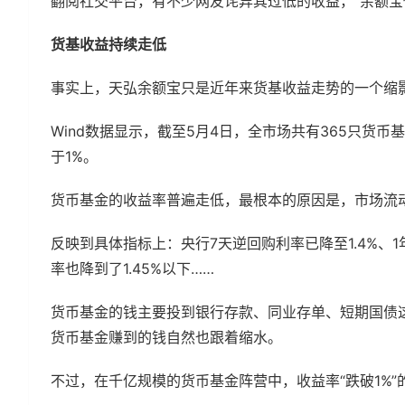
翻阅社交平台，有不少网友诧异其过低的收益，“余额宝
货基收益持续走低
事实上，天弘余额宝只是近年来货基收益走势的一个缩
Wind数据显示，截至5月4日，全市场共有365只货币
于1%。
货币基金的收益率普遍走低，最根本的原因是，市场流
反映到具体指标上：央行7天逆回购利率已降至1.4%、1年
率也降到了1.45%以下……
货币基金的钱主要投到银行存款、同业存单、短期国债这
货币基金赚到的钱自然也跟着缩水。
不过，在千亿规模的货币基金阵营中，收益率“跌破1%