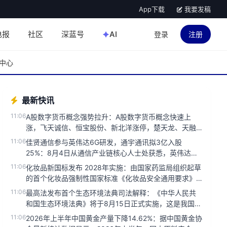
App下载
我要发稿
电报
社区
深蓝号
AI
登录
注册
中心
最新快讯
11:06
A股数字货币概念强势拉升：A股数字货币概念快速上
涨，飞天诚信、恒宝股份、新北洋涨停，楚天龙、天融
信、优博讯、创识科技涨超...
11:06
佳贤通信参与英伟达6G研发，通宇通讯拟3亿入股
25%：8月4日从通信产业链核心人士处获悉，英伟达正
在加速进入电信运营商市...
11:06
化妆品新国标发布 2028年实施：由国家药监局组织起草
的首个化妆品强制性国家标准《化妆品安全通用要求》
今天发布，将于20...
11:06
最高法发布首个生态环境法典司法解释：《中华人民共
和国生态环境法典》将于8月15日正式实施，这是我国第
二部以‘法典’命名的...
11:06
2026年上半年中国黄金产量下降14.62%：据中国黄金协