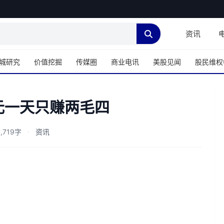
资讯
城研究
价值挖掘
传媒圈
商业电讯
美股见闻
股民维权
元一天只赚两毛四
,719字
·
资讯