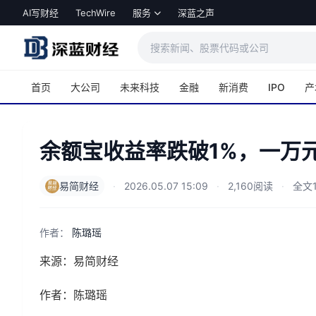
跳转到主内容
AI写财经
TechWire
服务
深蓝之声
首页
大公司
未来科技
金融
新消费
IPO
产
余额宝收益率跌破1%，一万
易简财经
·
2026.05.07 15:09
·
2,160阅读
·
全文1
作者：
陈璐瑶
来源：易简财经
作者：陈璐瑶