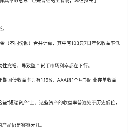
你真不够意思”“也是曾经的王者啊，现在拉完了”
影。
基金（不同份额）合并计算，其中有103只7日年化收益率低
动性充裕，导致整个货币市场利率都在下行。
期国债收益率只有1.16%、AAA级1个月期同业存单收益
些“短端资产”上。这些资产的收益率普遍处于历史低位，
”的产品仍是寥寥无几。