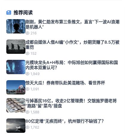
推荐阅读
刚刚，黄仁勋发布第三条推文，直言“下一波AI浪潮
是机器人”
216
成都自媒体人借AI编“小作文”，炒期货赚了8.5万被
重罚
152
光模块龙头A+H布局：中际旭创如何赢得国际和国
内资本双重认可？
1,949
惊天大瓜！券商带队赴美混赌场、看世界杯
1,091
亏掉基民16亿，收走2亿管理费！交银施罗德老将
“跑路”留“菜鸟”接盘
1,588
80亿定增“无疾而终”，杭州银行不缺钱了？
1,762