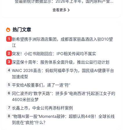
会最新统计数据显示：2026年上半年，国内原料产金
152.90...
查看更多
热门文章
1
新希望携手洲际酒店集团，成都首家丽晶酒店入驻D10望
江
2
突发！小红书刚刚回应：IPO相关传闻均不属实
3
深蓝保十周年：服务体系全面升级，推出公益行动计划
4
WAIC 2026直击：蚂蚁阿福牵手华为，国民级AI健康平台
加速成型
5
平安给A股董事们，递了一道“符”
6
冈仁波齐的“数字天路”：拼多多“电商西进”托起浙江女子的
4600米创业梦
7
长鑫上市，中金公司再添标杆案例
8
“物理AI第一股”Momenta敲钟：超额认购44倍！全球长线
到底在“疯抢”什么？