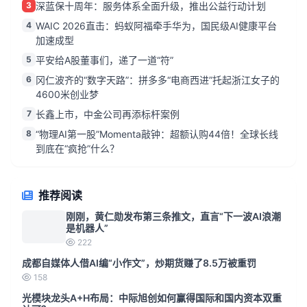
3
深蓝保十周年：服务体系全面升级，推出公益行动计划
4
WAIC 2026直击：蚂蚁阿福牵手华为，国民级AI健康平台
加速成型
5
平安给A股董事们，递了一道“符”
6
冈仁波齐的“数字天路”：拼多多“电商西进”托起浙江女子的
4600米创业梦
7
长鑫上市，中金公司再添标杆案例
8
“物理AI第一股”Momenta敲钟：超额认购44倍！全球长线
到底在“疯抢”什么？
推荐阅读
刚刚，黄仁勋发布第三条推文，直言“下一波AI浪潮
是机器人”
222
成都自媒体人借AI编“小作文”，炒期货赚了8.5万被重罚
158
光模块龙头A+H布局：中际旭创如何赢得国际和国内资本双重