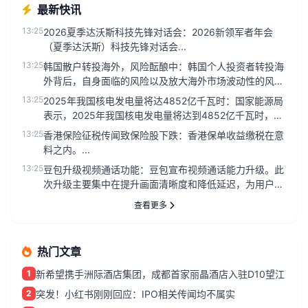
最新快讯
13:25
2026夏季达沃斯科技先锋对话会：2026新领军者年会
（夏季达沃斯）科技先锋对话会...
13:25
韩国散户转投海外，风险酝酿中：韩国个人投资者转投海
外背后，自身面临的风险以及放大海外市场波动性的风险
都在酝酿中。...
13:25
2025年我国核电发电量将达4852亿千瓦时：国家能源局
表示，2025年我国核电发电量将达到4852亿千瓦时，同
比增长7...
13:25
香港保险征税传闻致保险股下跌：香港保单收益缴税在意
料之内。...
13:25
豆包升级视频通话功能：豆包宣布视频通话能力升级。此
次升级主要集中在提升画面清晰度和降低延迟，为用户提
供更流畅的沟通体验。...
查看更多
热门文章
1
新希望携手洲际酒店集团，成都首家丽晶酒店入驻D10望江
2
突发！小红书刚刚回应：IPO相关传闻均不属实