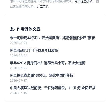
想和千万深蓝财经用户分享你的新奇观点和发现，
点击这里投稿
。 创
业或融资寻求报道，
点击这里
。
作者其他文章
朱一明套现44亿后，开始喊回购！兆易创新股价已“腰斩”
2026-08-05
阿里涨超7%！千问3.8今日发布
2026-08-04
半年420人挺身而出！这群外卖小哥，不止会送餐
2026-07-29
阿里投长鑫血赚1300亿，堪比中国巴菲特
2026-07-17
中国大模型决战前夜：千亿弹药就位，AI“五虎”全面开战
2026-07-15