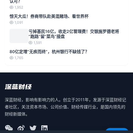
认可？
1,952
惊天大瓜！券商带队赴美混赌场、看世界杯
1,091
亏掉基民16亿，收走2亿管理费！交银施罗德老将
“跑路”留“菜鸟”接盘
1,591
80亿定增“无疾而终”，杭州银行不缺钱了？
1,765
深蓝财经，影响有影响力的人。创立于2011年，发源于深蓝财经记
者社区，关注资本市场、公司价值、财经传媒行业，是国内领先的
财经新媒体。