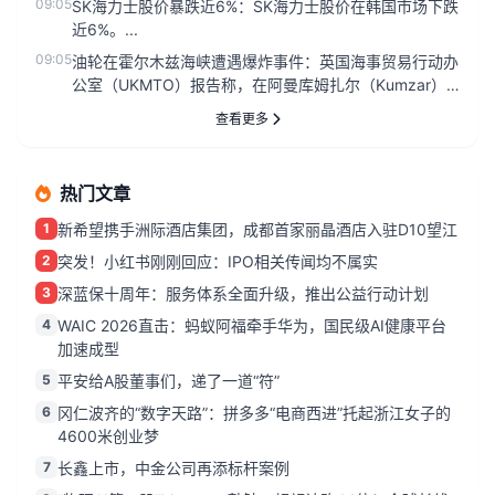
09:05
SK海力士股价暴跌近6%：SK海力士股价在韩国市场下跌
近6%。...
09:05
油轮在霍尔木兹海峡遭遇爆炸事件：英国海事贸易行动办
公室（UKMTO）报告称，在阿曼库姆扎尔（Kumzar）
东南9海里处发...
查看更多
热门文章
1
新希望携手洲际酒店集团，成都首家丽晶酒店入驻D10望江
2
突发！小红书刚刚回应：IPO相关传闻均不属实
3
深蓝保十周年：服务体系全面升级，推出公益行动计划
4
WAIC 2026直击：蚂蚁阿福牵手华为，国民级AI健康平台
加速成型
5
平安给A股董事们，递了一道“符”
6
冈仁波齐的“数字天路”：拼多多“电商西进”托起浙江女子的
4600米创业梦
7
长鑫上市，中金公司再添标杆案例