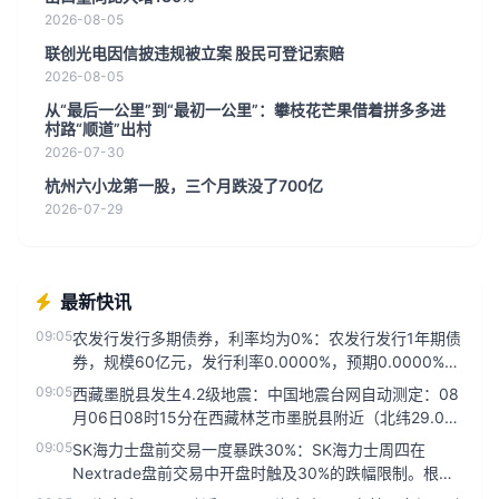
2026-08-05
联创光电因信披违规被立案 股民可登记索赔
2026-08-05
从“最后一公里”到“最初一公里”：攀枝花芒果借着拼多多进
村路“顺道”出村
2026-07-30
杭州六小龙第一股，三个月跌没了700亿
2026-07-29
最新快讯
09:05
农发行发行多期债券，利率均为0%：农发行发行1年期债
券，规模60亿元，发行利率0.0000%，预期0.0000%，
投标倍...
09:05
西藏墨脱县发生4.2级地震：中国地震台网自动测定：08
月06日08时15分在西藏林芝市墨脱县附近（北纬29.04
度，东经...
09:05
SK海力士盘前交易一度暴跌30%：SK海力士周四在
Nextrade盘前交易中开盘时触及30%的跌幅限制。根据
Nextra...