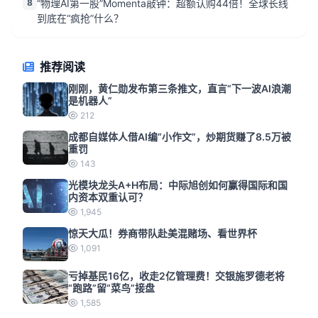
8
“物理AI第一股”Momenta敲钟：超额认购44倍！全球长线
到底在“疯抢”什么？
推荐阅读
刚刚，黄仁勋发布第三条推文，直言“下一波AI浪潮
是机器人”
212
成都自媒体人借AI编“小作文”，炒期货赚了8.5万被
重罚
143
光模块龙头A+H布局：中际旭创如何赢得国际和国
内资本双重认可？
1,945
惊天大瓜！券商带队赴美混赌场、看世界杯
1,091
亏掉基民16亿，收走2亿管理费！交银施罗德老将
“跑路”留“菜鸟”接盘
1,585