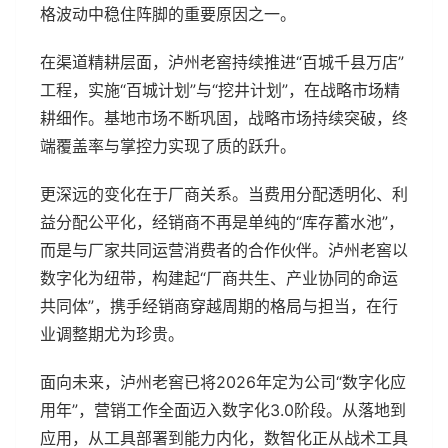
格波动中稳住阵脚的重要原因之一。
在渠道精耕层面，泸州老窖持续推进“百城千县万店”
工程，实施“百城计划”与“挖井计划”，在战略市场精
耕细作。基地市场不断巩固，战略市场持续突破，终
端覆盖率与掌控力实现了质的跃升。
更深远的变化在于厂商关系。当费用分配透明化、利
益分配公平化，经销商不再是单纯的“库存蓄水池”，
而是与厂家共同运营消费者的合作伙伴。泸州老窖以
数字化为纽带，构建起“厂商共生、产业协同的命运
共同体”，携手经销商穿越周期的格局与担当，在行
业调整期尤为珍贵。
面向未来，泸州老窖已将2026年定为公司“数字化应
用年”，营销工作全面迈入数字化3.0阶段。从落地到
应用，从工具部署到能力内化，数智化正从战术工具