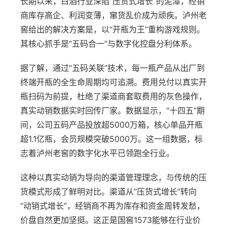
长期以来，白酒行业深陷“压货式增长”的泥潭，经销
商库存高企、利润变薄，窜货乱价成为顽疾。泸州老
窖给出的解决方案是，以“开瓶为王”重构游戏规则。
其核心抓手是“五码合一”与数字化控盘分利体系。
据了解，通过“五码关联”技术，每一瓶产品从出厂到
终端开瓶的全生命周期均可追溯。费用兑付以真实开
瓶扫码为前提，杜绝了渠道商套取费用的灰色操作，
真实动销数据实时回传厂家。数据显示，“十四五”期
间，公司五码产品投放超5000万箱，核心单品开瓶
超1.1亿瓶，会员规模突破5000万。这一组数据，标
志着泸州老窖的数字化水平已领跑全行业。
这种以真实动销为导向的渠道管理理念，与传统的压
货模式形成了鲜明对比。渠道从“压货式增长”转向
“动销式增长”，经销商不再为库存和资金周转发愁，
价盘自然更加坚挺。这正是国窖1573能够在行业价