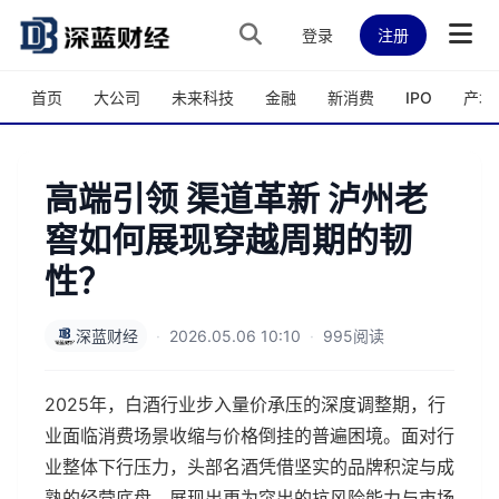
跳转到主内容
登录
注册
首页
大公司
未来科技
金融
新消费
IPO
产城
高端引领 渠道革新 泸州老
窖如何展现穿越周期的韧
性？
深蓝财经
·
2026.05.06 10:10
·
995阅读
2025年，白酒行业步入量价承压的深度调整期，行
业面临消费场景收缩与价格倒挂的普遍困境。面对行
业整体下行压力，头部名酒凭借坚实的品牌积淀与成
熟的经营底盘，展现出更为突出的抗风险能力与市场