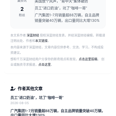
篇资讯
美国放个风声，“易中天”集体破防
财经新媒体。
员工“进口奶油”，坑了“咖啡一哥”
2
广汽集团1-7月销量超88万辆，自主品牌
粉丝
销量突破40万辆，出口量同比大增130%
本文系作者
深蓝财经
授权深蓝财经发表，并经深蓝财经编辑，转载请
注明出处、作者和
本文链接
。
本内容来源于深蓝财经，文章内容仅供参考、交流、学习，不构成投
资建议。
想和千万深蓝财经用户分享你的新奇观点和发现，
点击这里投稿
。 创
业或融资寻求报道，
点击这里
。
作者其他文章
员工“进口奶油”，坑了“咖啡一哥”
2026-08-05
广汽集团1-7月销量超88万辆，自主品牌销量突破40万辆，
出口量同比大增130%