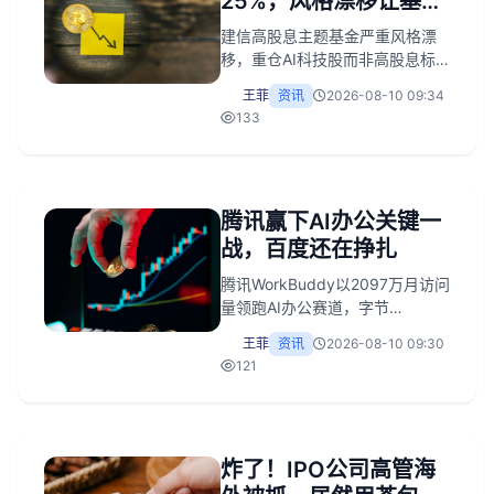
25%，风格漂移让基民
破防了
建信高股息主题基金严重风格漂
移，重仓AI科技股而非高股息标
的，虽近年收益亮眼但7月净值回
王菲
资讯
2026-08-10 09:34
撤超25%。监管已将风格漂移列
133
为整治重点，新规及司法维权首
案落地，此类“名实不符”操作将受
限。
腾讯赢下AI办公关键一
战，百度还在挣扎
腾讯WorkBuddy以2097万月访问
量领跑AI办公赛道，字节
TRAEIDE（1279万）和阿里
王菲
资讯
2026-08-10 09:30
QoderWork（788万）紧随其
121
后，百度搭子（72万）暂时落
后。腾讯凭低门槛体验先下一
城，字节、阿里倚重飞书/钉钉数
据积淀蓄力，下半场竞争将聚焦
炸了！IPO公司高管海
付费转化率。