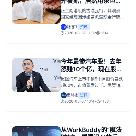
外被抓，居然用茶包装
钱行贿
正三闯港股的古瑞瓦特，其澳洲
国家经理因涉嫌茶包藏现金行贿
被捕。该事件引发合规担忧，或
财通社
资讯
为其上市进程增添变数。
2026-08-07 11:02
1314
今年最惨汽车股！去年
怒赚10个亿，现在股价
暴跌62%
岚图汽车上市不到5个月股价暴跌
超62%，市值蒸发过半。尽管销
量走高，但盈利依赖补贴、关联
南财社
资讯
交易存疑、产品单一及流动性缺
2026-08-07 10:47
1183
陷等四重问题叠加，导致资本市
场不买账。
从WorkBuddy的“魔法