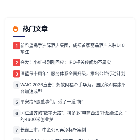
热门文章
新希望携手洲际酒店集团，成都首家丽晶酒店入驻D10
1
望江
突发！小红书刚刚回应：IPO相关传闻均不属实
2
深蓝保十周年：服务体系全面升级，推出公益行动计划
3
WAIC 2026直击：蚂蚁阿福牵手华为，国民级AI健康平
4
台加速成型
平安给A股董事们，递了一道“符”
5
冈仁波齐的“数字天路”：拼多多“电商西进”托起浙江女子
6
的4600米创业梦
长鑫上市，中金公司再添标杆案例
7