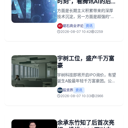
时刻”，看腾讯AI的后来
居上
方面是长期主义积累带来的深厚
技术沉淀，另一方面是超强的“将
技术转化为真正解决用户问题产
砺石商业评论
资讯
品”的能力，让WorkBuddy最终出
2026-08-07 10:42
2259
现在腾讯生态，而非其它科技巨
头。这绝非一种偶然，而是腾讯
这家企业核心竞争力所带来的确
定性。
宇树工位，盛产千万富
豪
宇树科技即将开启IPO询价，有望
诞生A股最年轻千万富豪团。公司
2025年营收近17亿且连续盈利，
投资界
资讯
此次上市不仅将确立具身智能估
2026-08-07 10:33
2966
值锚点，更将加速行业洗牌。
余承东竹知了后首次亮