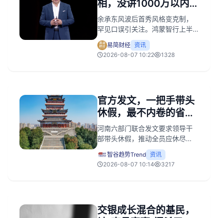
相，没讲1000万以内
和遥遥领先
余承东风波后首秀风格变克制，
罕见口误引关注。鸿蒙智行上半
年逆势增长但距百万目标差距
易简财经
资讯
大，销量高度依赖问界，其余四
2026-08-07 10:22
1328
界亟待发力。
官方发文，一把手带头
休假，最不内卷的省掀
桌子了
河南六部门联合发文要求领导干
部带头休假，推动全员应休尽
休。此举旨在摒弃错误职场文
智谷趋势Trend
资讯
化，保障劳动者权益，通过释放
2026-08-07 10:14
3217
休息时间激活消费潜力。
交银成长混合的基民，