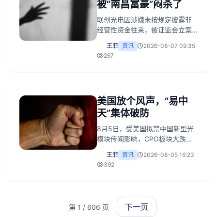
被“南昌富豪”闷杀了
联创光电因涉嫌未按规定披露非
经营性资金往来，被证监会立案
调查，实控人伍锐辞任总裁。公
王菲
资讯
2026-08-07 09:35
司债务逾期5.06亿，账户冻结
267
3.96亿，股价连续跌停，年内累
计跌65%。控股股东此前高位减
持套现4.2亿，而交银成长混合基
金一季度将其买成第一大重仓
美国放个风声，“易中
股，遭遇暴跌接盘，基民损失惨
重。公司长期概念炒作暴露财务
天”集体破防
问题，审计机构已出具保留意
8月5日，受美国拟禁中国新型光
见。
模块传闻影响，CPO板块大跌，
“易中天”等厂商紧急回应。市场反
王菲
资讯
2026-08-05 16:23
应凸显中国光模块巨头对北美市
392
场的深度依赖，但禁令落地面临
北美客户及产能替代等阻力。深
层风险在于高端光芯片仍受制于
人，是产业真正痛点。
下一页
第 1 / 606 页