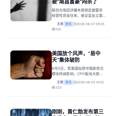
被“南昌富豪”闷杀了
联创光电因涉嫌未按规定披露非
经营性资金往来，被证监会立案
调查，实控人伍锐辞任总裁。公
王菲
资讯
2026-08-07 09:35
司债务逾期5.06亿，账户冻结
154
3.96亿，股价连续跌停，年内累
计跌65%。控股股东此前高位减
持套现4.2亿，而交银成长混合基
金一季度将其买成第一大重仓
美国放个风声，“易中
股，遭遇暴跌接盘，基民损失惨
重。公司长期概念炒作暴露财务
天”集体破防
问题，审计机构已出具保留意
8月5日，受美国拟禁中国新型光
见。
模块传闻影响，CPO板块大跌，
“易中天”等厂商紧急回应。市场反
王菲
资讯
2026-08-05 16:23
应凸显中国光模块巨头对北美市
333
场的深度依赖，但禁令落地面临
北美客户及产能替代等阻力。深
层风险在于高端光芯片仍受制于
人，是产业真正痛点。
刚刚，黄仁勋发布第三