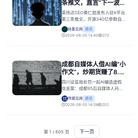
条推文，直言“下一波AI
浪潮是机器人”
英伟达CEO黄仁勋发布入驻X平台
第三条推文，开源340亿参数自
动驾驶大模型Alpamayo 2
硅基见闻
资讯
Super。该模型可同时输出轨迹规
2026-08-05 14:40
272
划、因果链追踪等五重结果，能
解释自身决策，在LingoQA榜单
断层领先，并将数据标注周期从
数月缩至数天。
成都自媒体人借AI编“小
作文”，炒期货赚了8.5
万被重罚
四川证监局处罚一起AI编造虚假
信息案：成都95后自媒体人孙哲
元用百度百家号“帝侃”批量发布纯
传媒见闻
资讯
碱企业不实文章，同步交易期货
2026-08-05 14:29
202
获利8.5万元。其行为违反《期货
和衍生品法》，被没收违法所得
并罚款40万元，合计约48.5万
元。监管部门认定主观故意明
下一页
第 1 / 605 页
显，未采纳其“无主观故意”“患精