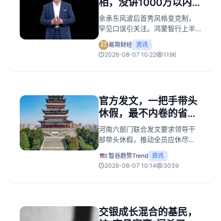
相，没讲1000万以内
和遥遥领先
余承东风波后首秀风格变克制，
罕见口误引关注。鸿蒙智行上半
年逆势增长但距百万目标差距
易简财经
资讯
大，销量高度依赖问界，其余四
2026-08-07 10:22
1196
界亟待发力。
官方发文，一把手带头
休假，最不内卷的省掀
桌子了
河南六部门联合发文要求领导干
部带头休假，推动全员应休尽
休。此举旨在摒弃错误职场文
智谷趋势Trend
资讯
化，保障劳动者权益，通过释放
2026-08-07 10:14
3039
休息时间激活消费潜力。
交银成长混合的基民，