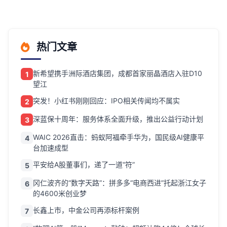
神疾病”等申辩。AI降低造谣门
槛，但违法成本不减。
热门文章
新希望携手洲际酒店集团，成都首家丽晶酒店入驻D10
1
望江
突发！小红书刚刚回应：IPO相关传闻均不属实
2
深蓝保十周年：服务体系全面升级，推出公益行动计划
3
WAIC 2026直击：蚂蚁阿福牵手华为，国民级AI健康平
4
台加速成型
平安给A股董事们，递了一道“符”
5
冈仁波齐的“数字天路”：拼多多“电商西进”托起浙江女子
6
的4600米创业梦
长鑫上市，中金公司再添标杆案例
7