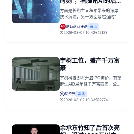
时刻”，看腾讯AI的后来
居上
方面是长期主义积累带来的深厚
技术沉淀，另一方面是超强的“将
技术转化为真正解决用户问题产
砺石商业评论
资讯
品”的能力，让WorkBuddy最终出
2026-08-07 10:42
2128
现在腾讯生态，而非其它科技巨
头。这绝非一种偶然，而是腾讯
这家企业核心竞争力所带来的确
定性。
宇树工位，盛产千万富
豪
宇树科技即将开启IPO询价，有望
诞生A股最年轻千万富豪团。公司
2025年营收近17亿且连续盈利，
投资界
资讯
此次上市不仅将确立具身智能估
2026-08-07 10:33
2774
值锚点，更将加速行业洗牌。
余承东竹知了后首次亮