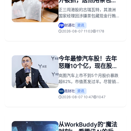
外被抓，居然用茶包装
钱行贿
正三闯港股的古瑞瓦特，其澳洲
国家经理因涉嫌茶包藏现金行贿
被捕。该事件引发合规担忧，或
财通社
资讯
为其上市进程增添变数。
2026-08-07 11:02
1178
今年最惨汽车股！去年
怒赚10个亿，现在股价
暴跌62%
岚图汽车上市不到5个月股价暴跌
超62%，市值蒸发过半。尽管销
量走高，但盈利依赖补贴、关联
南财社
资讯
交易存疑、产品单一及流动性缺
2026-08-07 10:47
1047
陷等四重问题叠加，导致资本市
场不买账。
从WorkBuddy的“魔法