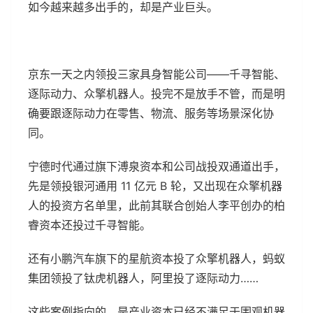
如今越来越多出手的，却是产业巨头。
京东一天之内领投三家具身智能公司——千寻智能、
逐际动力、众擎机器人。投完不是放手不管，而是明
确要跟逐际动力在零售、物流、服务等场景深化协
同。
宁德时代通过旗下溥泉资本和公司战投双通道出手，
先是领投银河通用 11 亿元 B 轮，又出现在众擎机器
人的投资方名单里，此前其联合创始人李平创办的柏
睿资本还投过千寻智能。
还有小鹏汽车旗下的星航资本投了众擎机器人，蚂蚁
集团领投了钛虎机器人，阿里投了逐际动力……
这些案例指向的，是产业资本已经不满足于围观机器