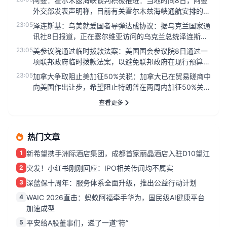
阿曼：霍尔木兹海峡谈判积极推进：当地时间8日，阿曼
外交部发表声明称，目前有关霍尔木兹海峡通航安排的谈
判正在积极、建设性的...
23:05
泽连斯基：乌美就爱国者导弹达成协议：据乌克兰国家通
讯社8日报道，正在塞尔维亚访问的乌克兰总统泽连斯基
当天在与塞尔维亚总统...
23:05
美参议院通过临时拨款法案：美国国会参议院8日通过一
项联邦政府临时拨款法案，以避免联邦政府在现行预算到
期后‘停摆’。美国参...
23:05
加拿大争取阻止美加征50%关税：加拿大已在贸易磋商中
向美国作出让步，希望阻止特朗普在两周内加征50%关税
的计划。加拿大要...
查看更多
热门文章
1
新希望携手洲际酒店集团，成都首家丽晶酒店入驻D10望江
2
突发！小红书刚刚回应：IPO相关传闻均不属实
3
深蓝保十周年：服务体系全面升级，推出公益行动计划
4
WAIC 2026直击：蚂蚁阿福牵手华为，国民级AI健康平台
加速成型
5
平安给A股董事们，递了一道“符”