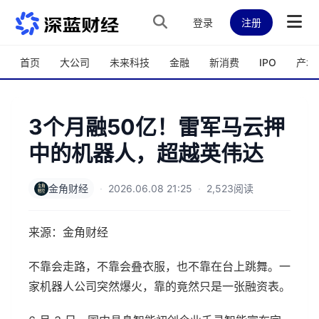
跳转到主内容
登录
注册
首页
大公司
未来科技
金融
新消费
IPO
产城
3个月融50亿！雷军马云押
中的机器人，超越英伟达
金角财经
·
2026.06.08 21:25
·
2,523阅读
来源：金角财经
不靠会走路，不靠会叠衣服，也不靠在台上跳舞。一
家机器人公司突然爆火，靠的竟然只是一张融资表。