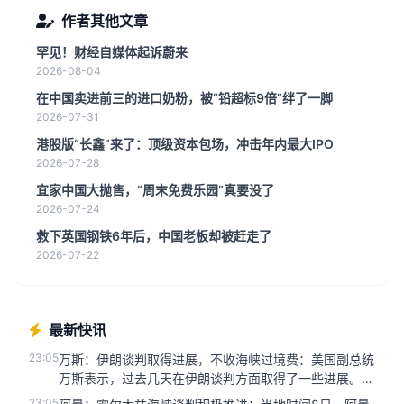
作者其他文章
罕见！财经自媒体起诉蔚来
2026-08-04
在中国卖进前三的进口奶粉，被“铅超标9倍”绊了一脚
2026-07-31
港股版“长鑫”来了：顶级资本包场，冲击年内最大IPO
2026-07-28
宜家中国大抛售，“周末免费乐园”真要没了
2026-07-24
救下英国钢铁6年后，中国老板却被赶走了
2026-07-22
最新快讯
23:05
万斯：伊朗谈判取得进展，不收海峡过境费：美国副总统
万斯表示，过去几天在伊朗谈判方面取得了一些进展。主
要关注霍尔木兹海峡石...
23:05