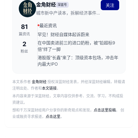
金角财经
关注
深蓝号
城市新中产读本，拆解经济事件背
后的逻辑。
最近资讯
81
篇资讯
罕见！财经自媒体起诉蔚来
在中国卖进前三的进口奶粉，被“铅超标9
2
倍”绊了一脚
粉丝
港股版“长鑫”来了：顶级资本包场，冲击年
内最大IPO
本文系作者
金角财经
授权深蓝财经发表，并经深蓝财经编辑，转载请
注明出处、作者和
本文链接
。
本内容来源于深蓝财经，文章内容仅供参考、交流、学习，不构成投
资建议。
想和千万深蓝财经用户分享你的新奇观点和发现，
点击这里投稿
。 创
业或融资寻求报道，
点击这里
。