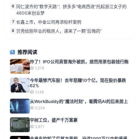
6
冈仁波齐的“数字天路”：拼多多“电商西进”托起浙江女子的
4600米创业梦
7
长鑫上市，中金公司再添标杆案例
8
贝壳给刚毕业的租房人，递来了一颗“后悔药”
推荐阅读
炸了！IPO公司高管海外被抓，居然用茶包装钱行贿
1,279
今年最惨汽车股！去年怒赚10个亿，现在股价暴跌
62%
1,148
从WorkBuddy的“魔法时刻”，看腾讯AI的后来居上
2,224
宇树工位，盛产千万富豪
2,871
余承东竹知了后首次亮相，没讲1000万以内和遥遥