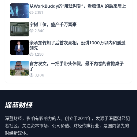
从WorkBuddy的“魔法时刻”，看腾讯AI的后来居上
2,191
宇树工位，盛产千万富豪
2,840
余承东竹知了后首次亮相，没讲1000万以内和遥遥
领先
1,250
官方发文，一把手带头休假，最不内卷的省掀桌子
了
3,106
深蓝财经，影响有影响力的人。创立于2011年，发源于深蓝财经记
者社区，关注资本市场、公司价值、财经传媒行业，是国内领先的
财经新媒体。