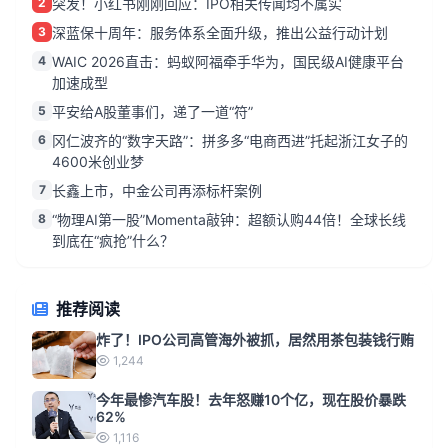
2
突发！小红书刚刚回应：IPO相关传闻均不属实
3
深蓝保十周年：服务体系全面升级，推出公益行动计划
4
WAIC 2026直击：蚂蚁阿福牵手华为，国民级AI健康平台
加速成型
5
平安给A股董事们，递了一道“符”
6
冈仁波齐的“数字天路”：拼多多“电商西进”托起浙江女子的
4600米创业梦
7
长鑫上市，中金公司再添标杆案例
8
“物理AI第一股”Momenta敲钟：超额认购44倍！全球长线
到底在“疯抢”什么？
推荐阅读
炸了！IPO公司高管海外被抓，居然用茶包装钱行贿
1,244
今年最惨汽车股！去年怒赚10个亿，现在股价暴跌
62%
1,116