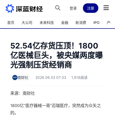
跳转到主内容
登录
注册
首页
大公司
未来科技
金融
新消费
IPO
产城
52.54亿存货压顶！1800
亿医械巨头，被央媒两度曝
光强制压货经销商
南财社
·
2026.06.02 07:33
·
1,918阅读
来源：南财社
1800亿“医疗器械一哥”迈瑞医疗，突然成为众矢之
的。