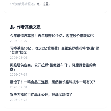
业或融资寻求报道，
点击这里
。
作者其他文章
今年最惨汽车股！去年怒赚10个亿，现在股价暴跌62%
2026-08-07
亏掉基民16亿，收走2亿管理费！交银施罗德老将“跑路”留
“菜鸟”接盘
2026-08-05
阿维塔供应商，公开拉踩“极氪锁车门”，背后藏着谁的焦
虑？
2026-07-31
震惊了！一鸣食品三连板，居然和长鑫科技朱一明有关？
2026-07-31
银华力捧的百亿基金经理，把基民坑惨了
2026-07-28