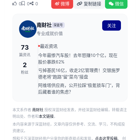
0
0
0
微博
复制链接
微信
南财社
关注
深蓝号
专业成就价值
最近资讯
73
篇资讯
今年最惨汽车股！去年怒赚10个亿，现在
股价暴跌62%
2
亏掉基民16亿，收走2亿管理费！交银施罗
粉丝
德老将“跑路”留“菜鸟”接盘
阿维塔供应商，公开拉踩“极氪锁车门”，背
后藏着谁的焦虑？
本文系作者
南财社
授权深蓝财经发表，并经深蓝财经编辑，转载请注
明出处、作者和
本文链接
。
本内容来源于深蓝财经，文章内容仅供参考、交流、学习，不构成投
资建议。
想和千万深蓝财经用户分享你的新奇观点和发现，
点击这里投稿
。 创