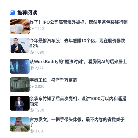
推荐阅读
炸了！IPO公司高管海外被抓，居然用茶包装钱行贿
1,220
今年最惨汽车股！去年怒赚10个亿，现在股价暴跌
62%
1,090
从WorkBuddy的“魔法时刻”，看腾讯AI的后来居上
2,171
宇树工位，盛产千万富豪
2,820
余承东竹知了后首次亮相，没讲1000万以内和遥遥
领先
1,230
官方发文，一把手带头休假，最不内卷的省掀桌子
了
3,081