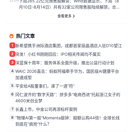
22:06
下周285.22亿元限售股解禁：Wind数据显示，下周（8
月10日-8月14日）共有32家公司限售股陆续解禁，合计
解禁2...
查看更多
热门文章
1
新希望携手洲际酒店集团，成都首家丽晶酒店入驻D10望江
2
突发！小红书刚刚回应：IPO相关传闻均不属实
3
深蓝保十周年：服务体系全面升级，推出公益行动计划
4
WAIC 2026直击：蚂蚁阿福牵手华为，国民级AI健康平台
加速成型
5
平安给A股董事们，递了一道“符”
6
冈仁波齐的“数字天路”：拼多多“电商西进”托起浙江女子的
4600米创业梦
7
长鑫上市，中金公司再添标杆案例
8
“物理AI第一股”Momenta敲钟：超额认购44倍！全球长线
到底在“疯抢”什么？