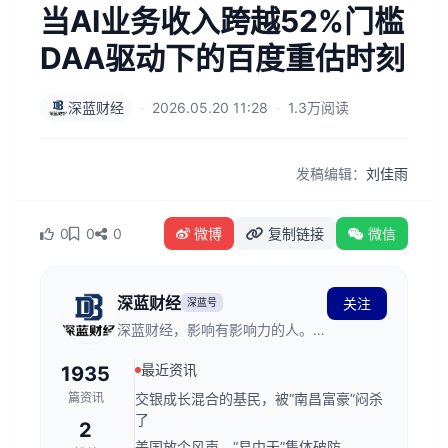
当AI业务收入跨越52%门槛
DAA驱动下的百度重估时刻
深蓝财经
·
2026.05.20 11:28
·
1.3万阅读
发稿编辑：
刘佳雨
0
0
0
微博
复制链接
微信
深蓝财经
关注
深蓝号
深蓝财经，影响有影响力的人。创
立于2011年，发源于深蓝财经记
最近资讯
1935
者社区，关注资本市场、公司价
值、财经传媒行业，是国内领先的
篇资讯
交银成长混合的基民，被“南昌富豪”闷杀
财经新媒体。
了
2
美国放个风声，“易中天”集体破防