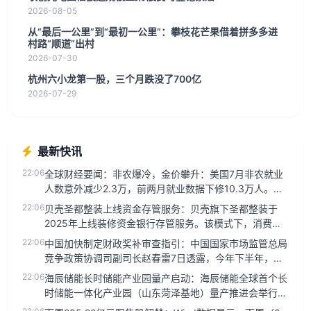
2026-08-05
从“最后一公里”到“最初一公里”：攀枝花芒果借着拼多多进
村路“顺道”出村
2026-07-30
杭州六小龙第一股，三个月跌没了700亿
2026-07-29
最新快讯
22:06
全球财经要闻：非农爆冷，金价攀升：美国7月非农就业
人数意外减少2.3万，前两月就业数据下修10.3万人。特
朗普表示希望利...
22:06
贝壳圣都整装上线资金存管服务：贝壳旗下圣都整装于
2025年上线装修资金银行存管服务。该模式下，消费者
将装修款项存入银行专...
22:06
中国加快制定财政奖补审查指引：中国国家市场监管总局
竞争政策协调司副司长赵春雷7日透露，今年下半年，将
加快修订《公平竞争审...
22:06
海辰储能长时储能产业园量产启动：海辰储能全球首个长
时储能一体化产业园（山东菏泽基地）量产推进会举行。
作为全球首个专为长时...