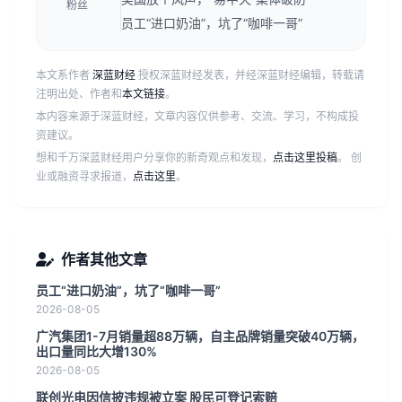
粉丝
员工“进口奶油”，坑了“咖啡一哥”
本文系作者
深蓝财经
授权深蓝财经发表，并经深蓝财经编辑，转载请
注明出处、作者和
本文链接
。
本内容来源于深蓝财经，文章内容仅供参考、交流、学习，不构成投
资建议。
想和千万深蓝财经用户分享你的新奇观点和发现，
点击这里投稿
。 创
业或融资寻求报道，
点击这里
。
作者其他文章
员工“进口奶油”，坑了“咖啡一哥”
2026-08-05
广汽集团1-7月销量超88万辆，自主品牌销量突破40万辆，
出口量同比大增130%
2026-08-05
联创光电因信披违规被立案 股民可登记索赔