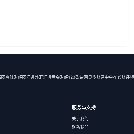
富网
雪球财经
网汇通外汇
汇通黄金
财经123
砍柴网
贝多财经
中金在线财经频
服务与支持
关于我们
联系我们