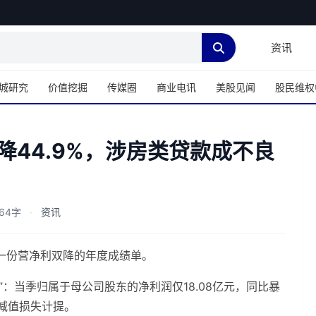
资讯
城研究
价值挖掘
传媒圈
商业电讯
美股见闻
股民维权
降44.9%，涉房类贷款成不良
64字
·
资讯
了一份营净利双降的年度成绩单。
：当季归属于母公司股东的净利润仅18.08亿元，同比暴
信用减值损失计提。