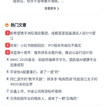
成协议，但并不意味重开海峡。...
查看更多
热门文章
1
新希望携手洲际酒店集团，成都首家丽晶酒店入驻D10望
江
2
突发！小红书刚刚回应：IPO相关传闻均不属实
3
深蓝保十周年：服务体系全面升级，推出公益行动计划
4
WAIC 2026直击：蚂蚁阿福牵手华为，国民级AI健康平台
加速成型
5
平安给A股董事们，递了一道“符”
6
冈仁波齐的“数字天路”：拼多多“电商西进”托起浙江女子的
4600米创业梦
7
长鑫上市，中金公司再添标杆案例
8
贝壳给刚毕业的租房人，递来了一颗“后悔药”