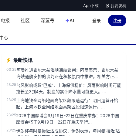
App下载
我要发稿
电报
社区
深蓝号
AI
登录
注册
中心
最新快讯
00:25
阿曼推进霍尔木兹海峡通航谈判：阿曼表示，霍尔木兹
海峡通航安排的谈判正在积极氛围中推进。相关方正就
确保该地区航运安全与畅通...
23:25
台风影响或超“巴威”，上海保供稳价：风雨影响时间可能
拉长至3到4天，制造的累计降水量可能更大。...
23:25
上海地铁全网络地面高架区段限速运行：明日运营开始
起，上海地铁全网络地面高架区段限速运行。...
23:25
2026中国摩博会9月19日-22日在重庆举办：2026中国
摩博会将于9月19日—22日在重庆举行...
23:25
伊朗称与阿曼接近达成协议：伊朗表示，与阿曼‘接近’达