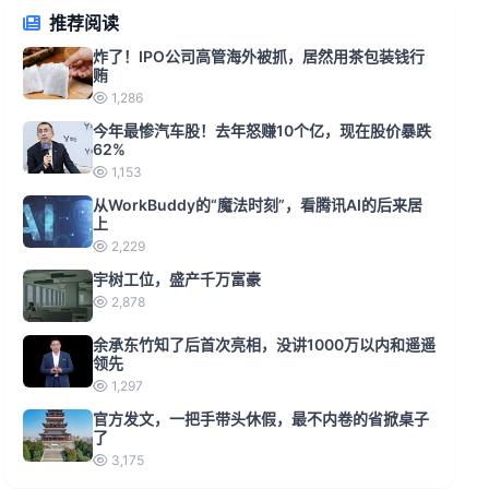
推荐阅读
炸了！IPO公司高管海外被抓，居然用茶包装钱行
贿
1,286
今年最惨汽车股！去年怒赚10个亿，现在股价暴跌
62%
1,153
从WorkBuddy的“魔法时刻”，看腾讯AI的后来居
上
2,229
宇树工位，盛产千万富豪
2,878
余承东竹知了后首次亮相，没讲1000万以内和遥遥
领先
1,297
官方发文，一把手带头休假，最不内卷的省掀桌子
了
3,175