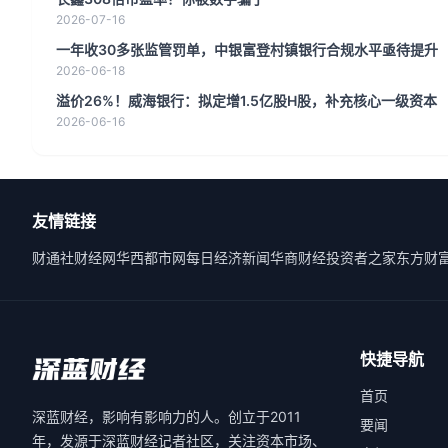
2026-07-16
一年收30多张监管罚单，中银富登村镇银行合规水平亟待提升
2026-06-18
溢价26%！威海银行：拟定增1.5亿股H股，补充核心一级资本
2026-06-16
友情链接
财通社
财经网
华西都市网
每日经济新闻
华商财经
投资者之家
东方财
快捷导航
首页
深蓝财经，影响有影响力的人。创立于2011
要闻
年，发源于深蓝财经记者社区，关注资本市场、