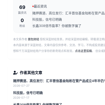
最近资讯
69
篇资讯
赌押赛道、高位发行：汇丰晋信基金陆彬在管产品成
科技股，信号已明确
0
长鑫308倍市盈率？你被数字骗了
粉丝
本文系作者
面包财经
授权深蓝财经发表，并经深蓝财经编辑，转载请注明
本内容来源于深蓝财经，文章内容仅供参考、交流、学习，不构成投资建
想和千万深蓝财经用户分享你的新奇观点和发现，
点击这里投稿
。 创业
作者其他文章
赌押赛道、高位发行：汇丰晋信基金陆彬在管产品成立4年半仍亏
2026-07-27
科技股，信号已明确
2026-07-17
长鑫308倍市盈率？你被数字骗了