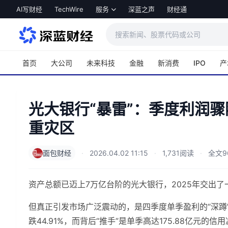
跳转到主内容
AI写财经
TechWire
服务
深蓝之声
财经通
首页
大公司
未来科技
金融
新消费
IPO
产
光大银行“暴雷”：季度利润骤
重灾区
面包财经
·
2026.04.02 11:15
·
1,731阅读
·
全文9
资产总额已迈上7万亿台阶的光大银行，2025年交出
但真正引发市场广泛震动的，是四季度单季盈利的“深蹲”
跌44.91%，而背后“推手”是单季高达175.88亿元的