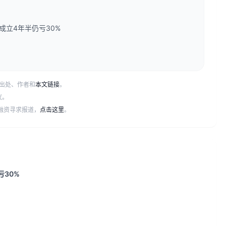
立4年半仍亏30%
出处、作者和
本文链接
。
议。
或融资寻求报道，
点击这里
。
30%