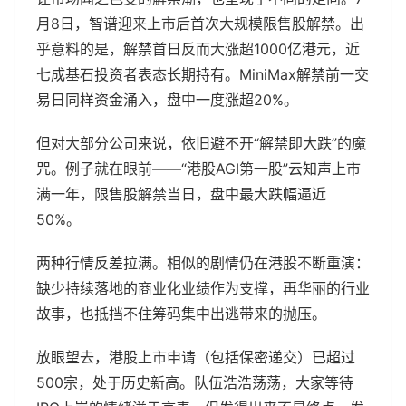
月8日，智谱迎来上市后首次大规模限售股解禁。出
乎意料的是，解禁首日反而大涨超1000亿港元，近
七成基石投资者表态长期持有。MiniMax解禁前一交
易日同样资金涌入，盘中一度涨超20%。
但对大部分公司来说，依旧避不开“解禁即大跌”的魔
咒。例子就在眼前——“港股AGI第一股”云知声上市
满一年，限售股解禁当日，盘中最大跌幅逼近
50%。
两种行情反差拉满。相似的剧情仍在港股不断重演：
缺少持续落地的商业化业绩作为支撑，再华丽的行业
故事，也抵挡不住筹码集中出逃带来的抛压。
放眼望去，港股上市申请（包括保密递交）已超过
500宗，处于历史新高。队伍浩浩荡荡，大家等待