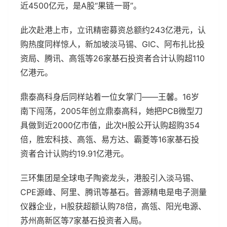
近4500亿元，是A股“果链一哥”。
此次赴港上市，立讯精密募资总额约243亿港元，认
购热度同样惊人，新加坡淡马锡、GIC、阿布扎比投
资局、腾讯、高瓴等26家基石投资者合计认购超110
亿港元。
鼎泰高科身后同样站着一位女掌门——王馨。16岁
南下闯荡，2005年创立鼎泰高科，她把PCB微型刀
具做到近2000亿市值，此次H股公开认购超购354
倍，胜宏科技、高瓴、易方达、霸菱等16家基石投
资者合计认购约19.91亿港元。
三环集团是全球电子陶瓷龙头，港股引入淡马锡、
CPE源峰、阿里、腾讯等基石。普源精电是电子测量
仪器企业，H股获超额认购78倍，高瓴、阳光电源、
苏州高新区等7家基石投资者入局。