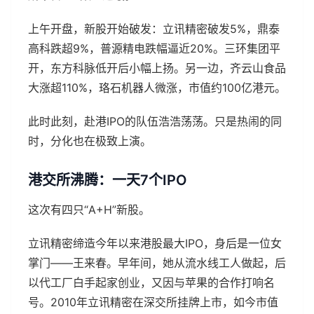
上午开盘，新股开始破发：立讯精密破发5%，鼎泰
高科跌超9%，普源精电跌幅逼近20%。三环集团平
开，东方科脉低开后小幅上扬。另一边，齐云山食品
大涨超110%，珞石机器人微涨，市值约100亿港元。
此时此刻，赴港IPO的队伍浩浩荡荡。只是热闹的同
时，分化也在极致上演。
港交所沸腾：一天7个IPO
这次有四只“A+H”新股。
立讯精密缔造今年以来港股最大IPO，身后是一位女
掌门——王来春。早年间，她从流水线工人做起，后
以代工厂白手起家创业，又因与苹果的合作打响名
号。2010年立讯精密在深交所挂牌上市，如今市值