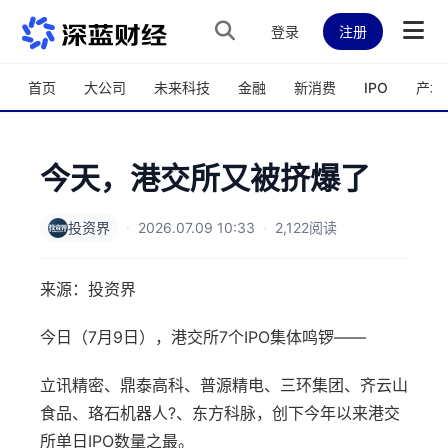
跳转到主内容
登录
注册
首页
大公司
未来科技
金融
新消费
IPO
产城
今天，港交所又被挤爆了
投资界
·
2026.07.09 10:33
·
2,122阅读
来源：投资界
今日（7月9日），港交所7个IPO集体鸣锣——
立讯精密、鼎泰高科、普源精电、三环集团、齐云山
食品、珞石机器人?、东方科脉，创下今年以来港交
所单日IPO数量之最。