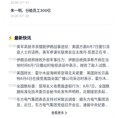
2026-07-31
朱一明，分给员工300亿
2026-07-29
最新快讯
17:05
美军高层寻求摆脱伊朗战事途径：美国方面8月7日援引消
息人士的话称，美军参谋长联席会议主席丹·凯恩正在寻
找摆脱伊朗战事的途...
17:05
伊朗总统称挫败外部军事压力：伊朗总统佩泽希齐扬在当
地时间8月7日播出的电视讲话中表示，挫败了敌人试图通
过军事压力让伊朗陷...
17:05
美国财长：霍尔木兹海峡将变得无关紧要：美国财长贝森
特8月6日在接受美国全国广播公司采访时表示，霍尔木
兹海峡永远不会恢复到...
17:05
全国数标委：冒用名义收费属虚假行为：8月7日，全国数
据标准化技术委员会秘书处发布声明称，近期接到多起反
映，称有部分单位或...
17:05
东方电气集团表态支持对宋致远调查：据东方电气集团消
息，近日，东方电气集团党组召开会议，通报中央纪委国
家监委对宋致远涉嫌严...
查看更多