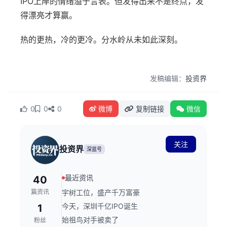
IPO上岸的情绪溢于言表。但发得出来不是终点，发
得漂亮才算赢。
热的更热，冷的更冷。分水岭从未如此深刻。
发稿编辑：
投资界
0
0
0
微博
复制链接
微信
关注
投资界
深蓝号
最近资讯
40
篇资讯
宇树工位，盛产千万富豪
今天，深圳千亿IPO诞生
1
始祖鸟对手被卖了
粉丝