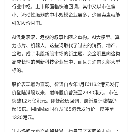
行业中枢，上市即面临快速回调。其中又以市值偏
小、流动性脆弱的中小规模企业居多，少量卖盘就能
引发股价闪崩。
AI浪潮滚滚，港股的叙事也随之重构。AI大模型、算
力芯片、机器人，这些词取代了过去的消费、地产、
金融，成了港股新股市场的新主题。资金明显向这类
高成长性的创新科技企业集中，而且只涌向头部大型
标的。
股价表现最为直观。智谱自今年1月以116.2港元发行
价登陆港股以来，巅峰股价曾涨至2980港元，市值
突破1.2万亿港元。即便经历回调，最新累计涨幅仍
超15倍。MiniMax同样从165港元发行价一度冲至
1330港元。
让市场闻之色变的解禁潮，也呈现了不同的走向。7