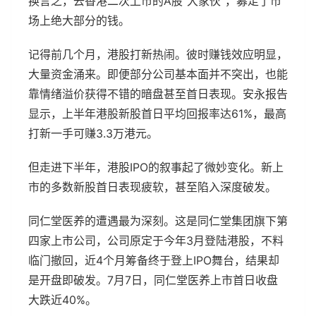
换言之，去香港二次上市的A股“大家伙”，募走了市
场上绝大部分的钱。
记得前几个月，港股打新热闹。彼时赚钱效应明显，
大量资金涌来。即便部分公司基本面并不突出，也能
靠情绪溢价获得不错的暗盘甚至首日表现。安永报告
显示，上半年港股新股首日平均回报率达61%，最高
打新一手可赚3.3万港元。
但走进下半年，港股IPO的叙事起了微妙变化。新上
市的多数新股首日表现疲软，甚至陷入深度破发。
同仁堂医养的遭遇最为深刻。这是同仁堂集团旗下第
四家上市公司，公司原定于今年3月登陆港股，不料
临门撤回，近4个月筹备终于登上IPO舞台，结果却
是开盘即破发。7月7日，同仁堂医养上市首日收盘
大跌近40%。