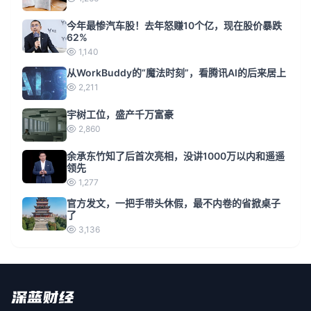
今年最惨汽车股！去年怒赚10个亿，现在股价暴跌
62%
1,140
从WorkBuddy的“魔法时刻”，看腾讯AI的后来居上
2,211
宇树工位，盛产千万富豪
2,860
余承东竹知了后首次亮相，没讲1000万以内和遥遥
领先
1,277
官方发文，一把手带头休假，最不内卷的省掀桌子
了
3,136