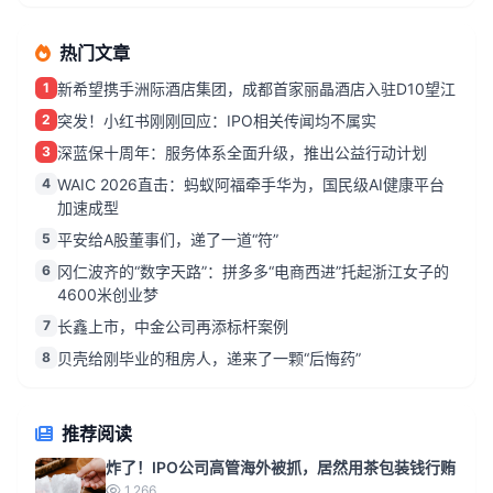
热门文章
1
新希望携手洲际酒店集团，成都首家丽晶酒店入驻D10望江
2
突发！小红书刚刚回应：IPO相关传闻均不属实
3
深蓝保十周年：服务体系全面升级，推出公益行动计划
4
WAIC 2026直击：蚂蚁阿福牵手华为，国民级AI健康平台
加速成型
5
平安给A股董事们，递了一道“符”
6
冈仁波齐的“数字天路”：拼多多“电商西进”托起浙江女子的
4600米创业梦
7
长鑫上市，中金公司再添标杆案例
8
贝壳给刚毕业的租房人，递来了一颗“后悔药”
推荐阅读
炸了！IPO公司高管海外被抓，居然用茶包装钱行贿
1,266