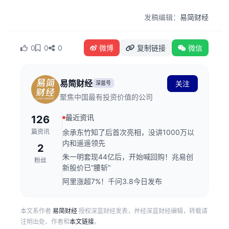
发稿编辑：
易简财经
0
0
0
微博
复制链接
微信
易简财经
关注
深蓝号
聚焦中国最有投资价值的公司
最近资讯
126
篇资讯
余承东竹知了后首次亮相，没讲1000万以
内和遥遥领先
2
朱一明套现44亿后，开始喊回购！兆易创
粉丝
新股价已“腰斩”
阿里涨超7%！千问3.8今日发布
本文系作者
易简财经
授权深蓝财经发表，并经深蓝财经编辑，转载请
注明出处、作者和
本文链接
。