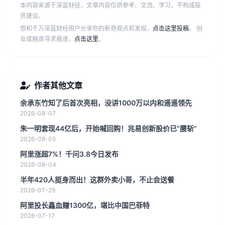
本内容来源于深蓝财经，文章内容仅供参考、交流、学习，不构成投
资建议。
想和千万深蓝财经用户分享你的新奇观点和发现，
点击这里投稿
。 创
业或融资寻求报道，
点击这里
。
作者其他文章
余承东竹知了后首次亮相，没讲1000万以内和遥遥领先
2026-08-07
朱一明套现44亿后，开始喊回购！兆易创新股价已“腰斩”
2026-08-05
阿里涨超7%！千问3.8今日发布
2026-08-04
半年420人挺身而出！这群外卖小哥，不止会送餐
2026-07-29
阿里投长鑫血赚1300亿，堪比中国巴菲特
2026-07-17