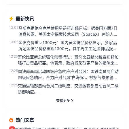
最新快讯
13:05
马斯克拒绝乌克兰使用星链打击俄目标：据美国方面7日
消息披露，美国太空探索技术公司（SpaceX）创始人马
斯克明确拒绝允许...
13:05
金饰克价重回1300元：国内黄金饰品价格显示，多家品
牌足金饰品价格重返1300元，其中周生生足金饰品报价
1315元/克，...
12:25
哥伦比亚新总统强化禁毒行动：哥伦比亚新总统宣布将加
强打击毒品犯罪。他表示，政府将采取更严格的措施来遏
制毒品生产和交易，以...
12:25
国铁南昌局启动四级应急响应应对台风：国铁南昌局启动
四级应急响应，全力应对台风“白海豚”。根据气象预警，
台风“白海豚”预计...
12:25
交通运输部启动台风二级响应：交通运输部启动台风二级
防御响应。...
查看更多
热门文章