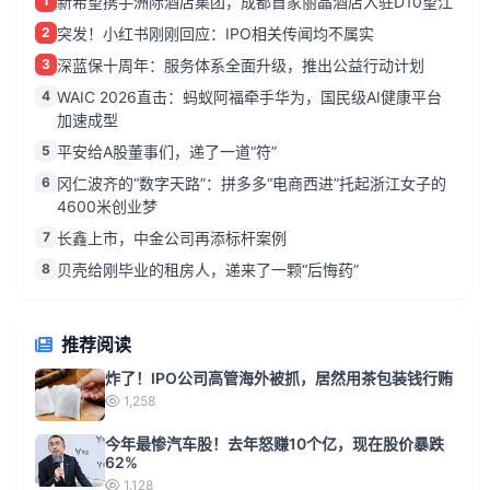
1
新希望携手洲际酒店集团，成都首家丽晶酒店入驻D10望江
2
突发！小红书刚刚回应：IPO相关传闻均不属实
3
深蓝保十周年：服务体系全面升级，推出公益行动计划
4
WAIC 2026直击：蚂蚁阿福牵手华为，国民级AI健康平台
加速成型
5
平安给A股董事们，递了一道“符”
6
冈仁波齐的“数字天路”：拼多多“电商西进”托起浙江女子的
4600米创业梦
7
长鑫上市，中金公司再添标杆案例
8
贝壳给刚毕业的租房人，递来了一颗“后悔药”
推荐阅读
炸了！IPO公司高管海外被抓，居然用茶包装钱行贿
1,258
今年最惨汽车股！去年怒赚10个亿，现在股价暴跌
62%
1,128