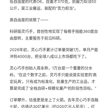
低自由度的代表O6，自重才370克，抓握力却顶50
公斤，是工业搬运、装配的“苦力担当”。
高自由度的就狠了——
科研版灵巧手，首创性地实现了每根手指能360度自
由旋转，主要服务于前沿科研。
2026年初，灵心巧手累计订单量突破1万，单月产能
冲到4000台，把全球八成以上市场都吃下了。
灵心巧手创始人周永称，1万台是一个重要的分水
岭。“在这个数字之前，灵巧手只能说是实验室的‘高
定玩具’。只有成为标准化、批量生产的工业品，才
算是完成了‘全栈自研+规模化量产’的阶段性目标。”
订单攀升，估值更是坐上了火箭。去年灵心巧手连融
七轮，估值达30亿美元（约205亿元人民币），红