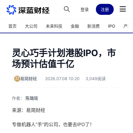
跳转到主内容
登录
注册
首页
大公司
未来科技
金融
新消费
IPO
产城
灵心巧手计划港股IPO，市
场预计估值千亿
易简财经
·
2026.07.08 10:20
·
3,049阅读
作者：
陈璐瑶
来源：易简财经
专做机器人“手”的公司，也要去IPO了！