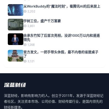
从WorkBuddy的“魔法时刻”，看腾讯AI的后来居上
2,202
宇树工位，盛产千万富豪
2,851
余承东竹知了后首次亮相，没讲1000万以内和遥遥
领先
1,268
官方发文，一把手带头休假，最不内卷的省掀桌子
了
3,121
深蓝财经，影响有影响力的人。创立于2011年，发源于深蓝财经记
者社区，关注资本市场、公司价值、财经传媒行业，是国内领先的
财经新媒体。