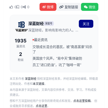
0
0
0
微博
复制链接
微信
深蓝财经
关注
深蓝号
深蓝财经，影响有影响力的人。创
立于2011年，发源于深蓝财经记
最近资讯
1935
者社区，关注资本市场、公司价
值、财经传媒行业，是国内领先的
篇资讯
交银成长混合的基民，被“南昌富豪”闷杀
财经新媒体。
了
2
美国放个风声，“易中天”集体破防
粉丝
员工“进口奶油”，坑了“咖啡一哥”
本文系作者
深蓝财经
授权深蓝财经发表，并经深蓝财经编辑，转载请
注明出处、作者和
本文链接
。
本内容来源于深蓝财经，文章内容仅供参考、交流、学习，不构成投
资建议。
想和千万深蓝财经用户分享你的新奇观点和发现，
点击这里投稿
。 创
业或融资寻求报道，
点击这里
。