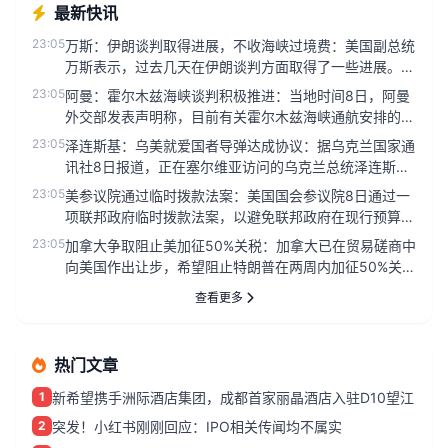
最新快讯
23:05
万斯：伊朗谈判取得进展，不收海峡过境费：美国副总统
万斯表示，过去几天在伊朗谈判方面取得了一些进展。主
要关注霍尔木兹海峡石...
23:05
阿曼：霍尔木兹海峡谈判积极推进：当地时间8日，阿曼
外交部发表声明称，目前有关霍尔木兹海峡通航安排的谈
判正在积极、建设性的...
23:05
泽连斯基：乌美就爱国者导弹达成协议：据乌克兰国家通
讯社8日报道，正在塞尔维亚访问的乌克兰总统泽连斯基
当天在与塞尔维亚总统...
23:05
美参议院通过临时拨款法案：美国国会参议院8日通过一
项联邦政府临时拨款法案，以避免联邦政府在现行预算到
期后‘停摆’。美国参...
23:05
加拿大争取阻止美加征50%关税：加拿大已在贸易磋商中
向美国作出让步，希望阻止特朗普在两周内加征50%关税
的计划。加拿大要...
查看更多
热门文章
1
新希望携手洲际酒店集团，成都首家丽晶酒店入驻D10望江
2
突发！小红书刚刚回应：IPO相关传闻均不属实