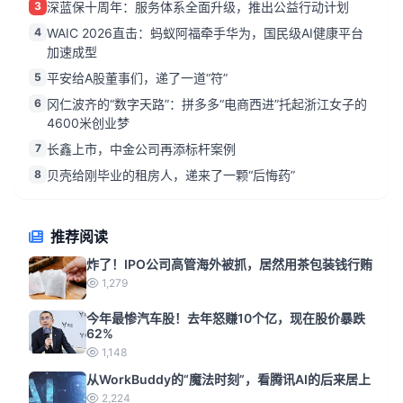
3
深蓝保十周年：服务体系全面升级，推出公益行动计划
4
WAIC 2026直击：蚂蚁阿福牵手华为，国民级AI健康平台
加速成型
5
平安给A股董事们，递了一道“符”
6
冈仁波齐的“数字天路”：拼多多“电商西进”托起浙江女子的
4600米创业梦
7
长鑫上市，中金公司再添标杆案例
8
贝壳给刚毕业的租房人，递来了一颗“后悔药”
推荐阅读
炸了！IPO公司高管海外被抓，居然用茶包装钱行贿
1,279
今年最惨汽车股！去年怒赚10个亿，现在股价暴跌
62%
1,148
从WorkBuddy的“魔法时刻”，看腾讯AI的后来居上
2,224