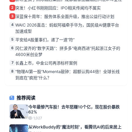
2
突发！小红书刚刚回应：IPO相关传闻均不属实
3
深蓝保十周年：服务体系全面升级，推出公益行动计划
4
WAIC 2026直击：蚂蚁阿福牵手华为，国民级AI健康平台
加速成型
5
平安给A股董事们，递了一道“符”
6
冈仁波齐的“数字天路”：拼多多“电商西进”托起浙江女子的
4600米创业梦
7
长鑫上市，中金公司再添标杆案例
8
“物理AI第一股”Momenta敲钟：超额认购44倍！全球长线
到底在“疯抢”什么？
推荐阅读
今年最惨汽车股！去年怒赚10个亿，现在股价暴跌
62%
1,027
从WorkBuddy的“魔法时刻”，看腾讯AI的后来居上