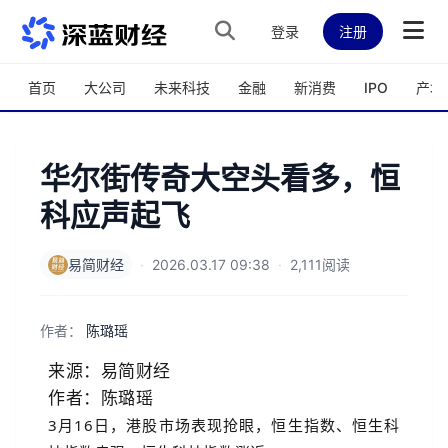
跳转到主内容
登录
注册
首页
大公司
未来科技
金融
新消费
IPO
产城
华尔街传奇大空头看多，恒
科应声起飞
易简财经
·
2026.03.17 09:38
·
2,111阅读
作者：
陈璐瑶
来源：易简财经
作者：陈璐瑶
3月16日，港股市场表现抢眼，恒生指数、恒生科