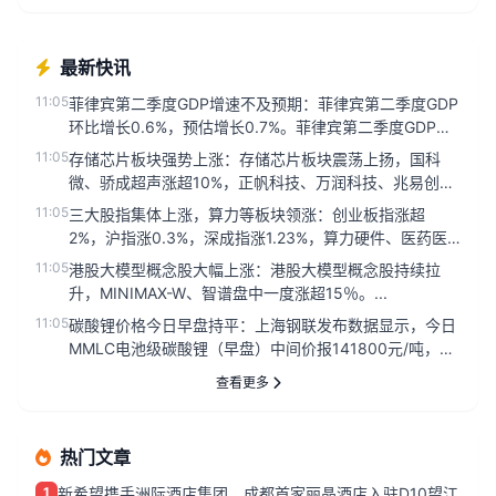
最新快讯
11:05
菲律宾第二季度GDP增速不及预期：菲律宾第二季度GDP
环比增长0.6%，预估增长0.7%。菲律宾第二季度GDP同
比增长2...
11:05
存储芯片板块强势上涨：存储芯片板块震荡上扬，国科
微、骄成超声涨超10%，正帆科技、万润科技、兆易创
新、精测电子涨超6%。...
11:05
三大股指集体上涨，算力等板块领涨：创业板指涨超
2%，沪指涨0.3%，深成指涨1.23%，算力硬件、医药医
疗、半导体芯片等...
11:05
港股大模型概念股大幅上涨：港股大模型概念股持续拉
升，MINIMAX-W、智谱盘中一度涨超15％。...
11:05
碳酸锂价格今日早盘持平：上海钢联发布数据显示，今日
MMLC电池级碳酸锂（早盘）中间价报141800元/吨，较
上日16:3...
查看更多
热门文章
1
新希望携手洲际酒店集团，成都首家丽晶酒店入驻D10望江