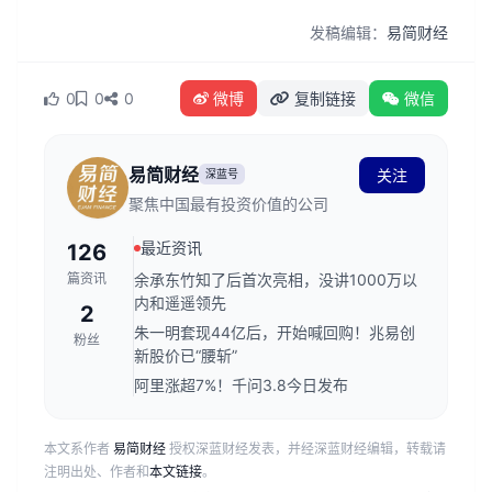
发稿编辑：
易简财经
0
0
0
微博
复制链接
微信
易简财经
关注
深蓝号
聚焦中国最有投资价值的公司
最近资讯
126
篇资讯
余承东竹知了后首次亮相，没讲1000万以
内和遥遥领先
2
朱一明套现44亿后，开始喊回购！兆易创
粉丝
新股价已“腰斩”
阿里涨超7%！千问3.8今日发布
本文系作者
易简财经
授权深蓝财经发表，并经深蓝财经编辑，转载请
注明出处、作者和
本文链接
。