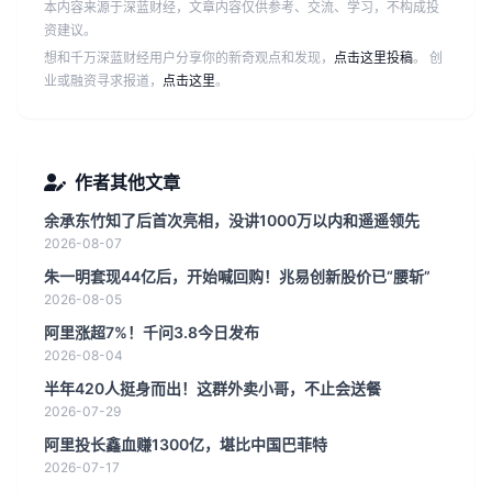
本内容来源于深蓝财经，文章内容仅供参考、交流、学习，不构成投
资建议。
想和千万深蓝财经用户分享你的新奇观点和发现，
点击这里投稿
。 创
业或融资寻求报道，
点击这里
。
作者其他文章
余承东竹知了后首次亮相，没讲1000万以内和遥遥领先
2026-08-07
朱一明套现44亿后，开始喊回购！兆易创新股价已“腰斩”
2026-08-05
阿里涨超7%！千问3.8今日发布
2026-08-04
半年420人挺身而出！这群外卖小哥，不止会送餐
2026-07-29
阿里投长鑫血赚1300亿，堪比中国巴菲特
2026-07-17