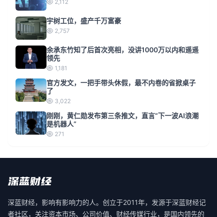
2,112
宇树工位，盛产千万富豪
2,757
余承东竹知了后首次亮相，没讲1000万以内和遥遥
领先
1,181
官方发文，一把手带头休假，最不内卷的省掀桌子
了
3,022
刚刚，黄仁勋发布第三条推文，直言“下一波AI浪潮
是机器人”
271
深蓝财经，影响有影响力的人。创立于2011年，发源于深蓝财经记
者社区，关注资本市场、公司价值、财经传媒行业，是国内领先的