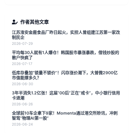
作者其他文章
江苏淮安金鹿食品厂昨日起火，实控人曾组建江苏第一家改
制民企
2026-07-29
平均每30人就有1人爆仓！韩国股市暴涨暴跌，借钱炒股的
散户快疯了
2026-07-17
低库存叠加“锁量不锁价”！闪存涨价潮下，大普微2900亿
市值能撑多久？
2026-06-30
3年半消失1.2亿张！这届“00后”正在“戒卡”，中小银行信用
卡退潮
2026-06-26
全球前10车企拿下9家！Momenta通过港交所聆讯，冲刺
智驾“物理AI第一股”
2026-06-24