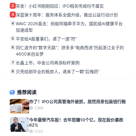
2
突发！小红书刚刚回应：IPO相关传闻均不属实
3
深蓝保十周年：服务体系全面升级，推出公益行动计划
4
WAIC 2026直击：蚂蚁阿福牵手华为，国民级AI健康平台
加速成型
5
平安给A股董事们，递了一道“符”
6
冈仁波齐的“数字天路”：拼多多“电商西进”托起浙江女子的
4600米创业梦
7
长鑫上市，中金公司再添标杆案例
8
贝壳给刚毕业的租房人，递来了一颗“后悔药”
推荐阅读
炸了！IPO公司高管海外被抓，居然用茶包装钱行贿
1,264
今年最惨汽车股！去年怒赚10个亿，现在股价暴跌
62%
1,135