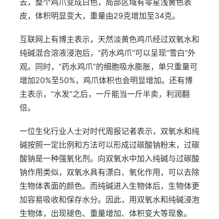
去，整个鸡爪变成白色，局部区域有零星浅黄色表
皮，体积明显变大，重量由29克增加至34克。
互联网上有博主表示，天然淡黄色鸡爪经过双氧水和
纯碱混合溶液浸泡后，“药水鸡爪”可以呈现“雪白”外
观。同时，“药水鸡爪”的细胞吸水膨胀，单只重量可
增加20%至50%，鸡爪体积也会明显增加。还有博
主表示，“水发”之后，一斤能当一斤半卖，利润翻
倍。
一位生化行业人士对时代周报记者表示，双氧水和纯
碱按照一定比例和方法可以形成过碳酸钠粉末，过碳
酸钠是一种强氧化剂。向双氧水中加入纯碱与过碳酸
钠作用类似，双氧水具有漂白、氧化作用，可以去除
生物体表面的颜色。而纯碱进入生物体后，生物体更
加容易吸收和保存水分。因此，用双氧水和纯碱浸泡
生物体，出现褪色、重量增加、体积变大等现象。