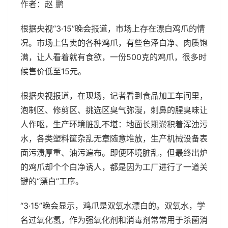
作者：赵 鹏
根据央视“3·15”晚会报道，市场上存在漂白鸡爪的情
况。市场上售卖的各种鸡爪，有些色泽白净、肉质饱
满，让人看着就有食欲，一份500克的鸡爪，很多时
候售价低至15元。
根据央视报道，在现场，记者看到食品加工车间里，
泡制区、修剪区、挑选区臭气弥漫，刺鼻的腥臭味让
人作呕，生产环境脏乱不堪：地面长期淤积着浑浊污
水，各类塑料筐杂乱无章随意堆放，生产机械设备表
面污渍厚重、油污遍布。即便环境脏乱，但最终出炉
的鸡爪却个个白净诱人，都是因为工厂进行了一道关
键的“漂白”工序。
“3·15”晚会显示，鸡爪是双氧水漂白的。双氧水，学
名过氧化氢，作为强氧化剂和消毒剂常常用于杀菌消