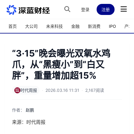
跳转到主内容
登录
注册
首页
大公司
未来科技
金融
新消费
IPO
产城
“3·15”晚会曝光双氧水鸡
爪，从“黑瘦小”到“白又
胖”，重量增加超15%
时代周报
·
2026.03.16 11:31
·
2,167阅读
作者：
赵鹏
来源：时代周报