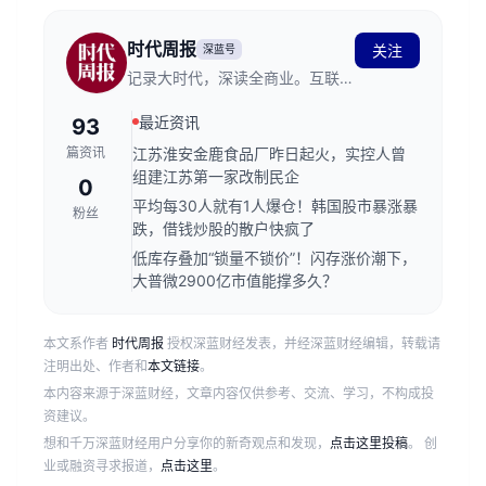
时代周报
关注
深蓝号
记录大时代，深读全商业。互联网
新闻信息服务许可证编号：
最近资讯
93
44120230006
篇资讯
江苏淮安金鹿食品厂昨日起火，实控人曾
组建江苏第一家改制民企
0
平均每30人就有1人爆仓！韩国股市暴涨暴
粉丝
跌，借钱炒股的散户快疯了
低库存叠加“锁量不锁价”！闪存涨价潮下，
大普微2900亿市值能撑多久？
本文系作者
时代周报
授权深蓝财经发表，并经深蓝财经编辑，转载请
注明出处、作者和
本文链接
。
本内容来源于深蓝财经，文章内容仅供参考、交流、学习，不构成投
资建议。
想和千万深蓝财经用户分享你的新奇观点和发现，
点击这里投稿
。 创
业或融资寻求报道，
点击这里
。