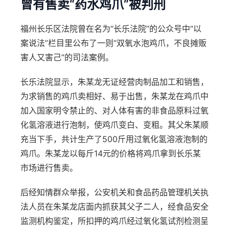
曾有售卖“药水鸡爪”被判刑
福州长乐区法院曾在名为“长乐法院”的公众号中“以
案说法”栏目里公布了一则“双氧水泡鸡爪，不良摊贩
害人又害己”的司法案例。
长乐法院显示，朱某龙无证经营肉制品加工和销售，
为求销售的鸡爪卖相好、易于出售，朱某龙在鸡爪中
加入国家明令禁止的、对人体有害的非食品原料过氧
化氢溶液进行泡制，使鸡爪变白、变粗。其父朱某顺
充当下手，共计生产了500斤用过氧化氢溶液泡制的
鸡爪。朱某龙以每斤14元的价格将鸡爪拿到长乐某
市场进行售卖。
后经知情群众举报，公安机关和食品药品管理机关执
法人员在朱某龙店面内抓获其父子二人，经食品安全
监测机构鉴定，所扣押的鸡爪经过氧化氢试剂检测呈