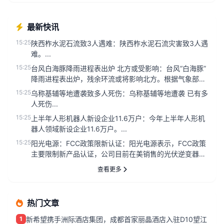
最新快讯
15:25
陕西柞水泥石流致3人遇难：陕西柞水泥石流灾害致3人遇
难。...
15:25
台风白海豚降雨进程表出炉 北方或受影响：台风“白海豚”
降雨进程表出炉，残余环流或将影响北方。根据气象部门
最新数据，台风“...
15:25
乌称基辅等地遭袭致多人死伤：乌称基辅等地遭袭 已有多
人死伤...
15:25
上半年人形机器人新设企业11.6万户：今年上半年人形机
器人领域新设企业11.6万户。...
15:25
阳光电源：FCC政策限新认证：阳光电源表示，FCC政策
主要限制新产品认证，公司目前在美销售的光伏逆变器、
储能系统不受影响...
查看更多
热门文章
1
新希望携手洲际酒店集团，成都首家丽晶酒店入驻D10望江