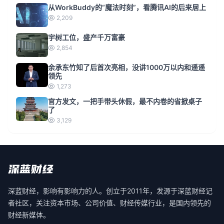
从WorkBuddy的“魔法时刻”，看腾讯AI的后来居上
2,209
宇树工位，盛产千万富豪
2,854
余承东竹知了后首次亮相，没讲1000万以内和遥遥
领先
1,273
官方发文，一把手带头休假，最不内卷的省掀桌子
了
3,129
深蓝财经，影响有影响力的人。创立于2011年，发源于深蓝财经记
者社区，关注资本市场、公司价值、财经传媒行业，是国内领先的
财经新媒体。