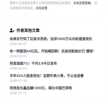
想和千万深蓝财经用户分享你的新奇观点和发现，
点击这里投稿
。 创
业或融资寻求报道，
点击这里
。
作者其他文章
余承东竹知了后首次亮相，没讲1000万以内和遥遥领先
2026-08-07
朱一明套现44亿后，开始喊回购！兆易创新股价已“腰斩”
2026-08-05
阿里涨超7%！千问3.8今日发布
2026-08-04
半年420人挺身而出！这群外卖小哥，不止会送餐
2026-07-29
阿里投长鑫血赚1300亿，堪比中国巴菲特
2026-07-17