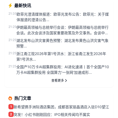
最新快讯
21:35
欧菲光澄清媒体报道：欧菲光发布公告：欧菲光：关于媒
体报道的澄清公告...
21:25
伊朗最高领袖与总统举行会谈：伊朗最高领袖与总统举行
会谈。此次会谈涉及国家重要政策及外交事务。会谈中，
双方就当前经济形势和...
21:25
湖北发布山洪灾害黄色预警：湖北发布黄色山洪灾害气象
预警...
21:25
浙江甬江现2026年第1号洪水：浙江省甬江发生2026年
第1号洪水...
21:25
全国产10万卡AI超集群投用：AI进化速递丨首个全国产10
万卡AI超集群投用 全国算力‘一张网’加速成形...
查看更多
热门文章
1
新希望携手洲际酒店集团，成都首家丽晶酒店入驻D10望江
2
突发！小红书刚刚回应：IPO相关传闻均不属实