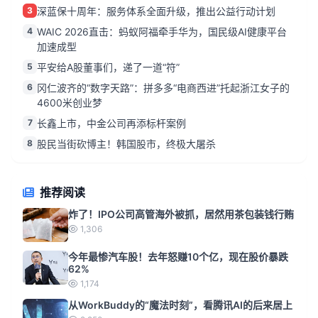
3
深蓝保十周年：服务体系全面升级，推出公益行动计划
4
WAIC 2026直击：蚂蚁阿福牵手华为，国民级AI健康平台
加速成型
5
平安给A股董事们，递了一道“符”
6
冈仁波齐的“数字天路”：拼多多“电商西进”托起浙江女子的
4600米创业梦
7
长鑫上市，中金公司再添标杆案例
8
股民当街砍博主！韩国股市，终极大屠杀
推荐阅读
炸了！IPO公司高管海外被抓，居然用茶包装钱行贿
1,306
今年最惨汽车股！去年怒赚10个亿，现在股价暴跌
62%
1,174
从WorkBuddy的“魔法时刻”，看腾讯AI的后来居上