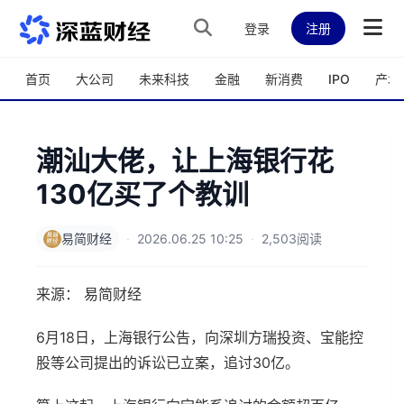
跳转到主内容
登录
注册
首页
大公司
未来科技
金融
新消费
IPO
产城
潮汕大佬，让上海银行花
130亿买了个教训
易简财经
·
2026.06.25 10:25
·
2,503阅读
来源： 易简财经
6月18日，上海银行公告，向深圳方瑞投资、宝能控
股等公司提出的诉讼已立案，追讨30亿。