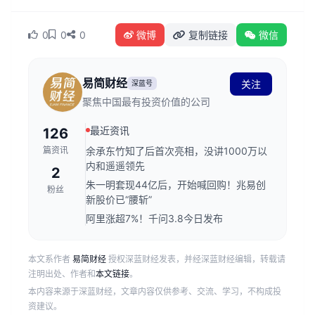
0
0
0
微博
复制链接
微信
易简财经
关注
深蓝号
聚焦中国最有投资价值的公司
最近资讯
126
篇资讯
余承东竹知了后首次亮相，没讲1000万以
内和遥遥领先
2
朱一明套现44亿后，开始喊回购！兆易创
粉丝
新股价已“腰斩”
阿里涨超7%！千问3.8今日发布
本文系作者
易简财经
授权深蓝财经发表，并经深蓝财经编辑，转载请
注明出处、作者和
本文链接
。
本内容来源于深蓝财经，文章内容仅供参考、交流、学习，不构成投
资建议。