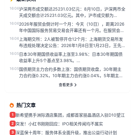
16:06
沪深两市成交额达25231.03亿元：8月10日，沪深两市全
天成交额合计25231.03亿元。其中，沪市成交额为
1166...
16:06
2026年服贸会倒计时一个月：今天（10日），距离2026
年中国国际服务贸易交易会开幕还有一个月。在服贸会永
久会址首钢园...
16:06
上海期交所：2人被暂停开仓12个月：上海期货交易所发
布违规处理决定公告：2026年1月8日至1月23日，王先
跃、谢远超分...
16:05
日本30年期国债收益率上涨至3.98%：日本30年期国债
收益率上升5个基点至3.98%。...
16:05
国债期货主力合约多数上涨：国债期货收盘，30年期主
力合约涨0.32%，10年期主力合约涨0.04%，5年期主力
合约涨0....
查看更多
热门文章
1
新希望携手洲际酒店集团，成都首家丽晶酒店入驻D10望江
2
突发！小红书刚刚回应：IPO相关传闻均不属实
3
深蓝保十周年：服务体系全面升级，推出公益行动计划