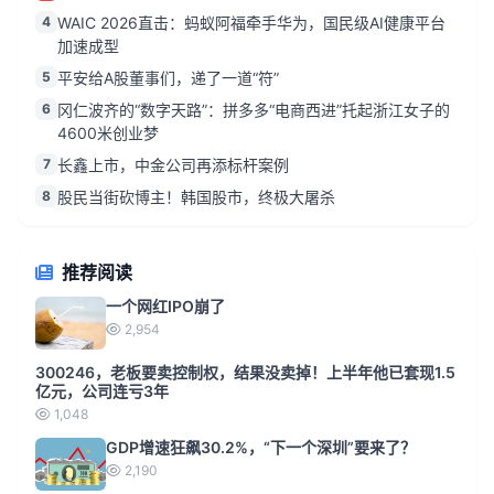
4
WAIC 2026直击：蚂蚁阿福牵手华为，国民级AI健康平台
加速成型
5
平安给A股董事们，递了一道“符”
6
冈仁波齐的“数字天路”：拼多多“电商西进”托起浙江女子的
4600米创业梦
7
长鑫上市，中金公司再添标杆案例
8
股民当街砍博主！韩国股市，终极大屠杀
推荐阅读
一个网红IPO崩了
2,954
300246，老板要卖控制权，结果没卖掉！上半年他已套现1.5
亿元，公司连亏3年
1,048
GDP增速狂飙30.2%，“下一个深圳”要来了？
2,190