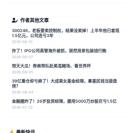
作者其他文章
300246，老板要卖控制权，结果没卖掉！上半年他已套现
1.5亿元，公司连亏3年
2026-08-10
炸了！IPO公司高管海外被抓，居然用茶包装钱行贿
2026-08-07
惊天大瓜！券商带队赴美混赌场、看世界杯
2026-08-05
39亿重仓却亏麻了！大成美女基金经理，拿基民钱当接盘
侠？
2026-08-04
金融圈炸了！26岁投资经理，挪用5000万炒股巨亏1.5亿
2026-07-22
最新快讯