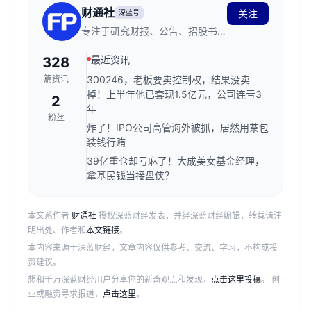
财通社
关注
深蓝号
专注于研究财报、公告、招股书。
在这里，读懂上市公司。
最近资讯
328
篇资讯
300246，老板要卖控制权，结果没卖
掉！上半年他已套现1.5亿元，公司连亏3
2
年
粉丝
炸了！IPO公司高管海外被抓，居然用茶包
装钱行贿
39亿重仓却亏麻了！大成美女基金经理，
拿基民钱当接盘侠？
本文系作者
财通社
授权深蓝财经发表，并经深蓝财经编辑，转载请注
明出处、作者和
本文链接
。
本内容来源于深蓝财经，文章内容仅供参考、交流、学习，不构成投
资建议。
想和千万深蓝财经用户分享你的新奇观点和发现，
点击这里投稿
。 创
业或融资寻求报道，
点击这里
。