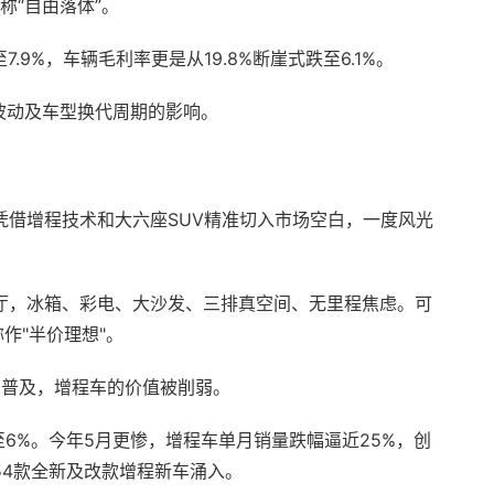
称“自由落体”。
.9%，车辆毛利率更是从19.8%断崖式跌至6.1%。
波动及车型换代周期的影响。
凭借增程技术和大六座SUV精准切入市场空白，一度风光
厅，冰箱、彩电、大沙发、三排真空间、无里程焦虑。可
作"半价理想"。
的普及，增程车的价值被削弱。
降至6%。今年5月更惨，增程车单月销量跌幅逼近25%，创
54款全新及改款增程新车涌入。