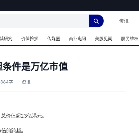
资讯
城研究
价值挖掘
传媒圈
商业电讯
美股见闻
股民维权
但条件是万亿市值
,884字
·
资讯
，总价值超23亿港元。
市值的跨越。