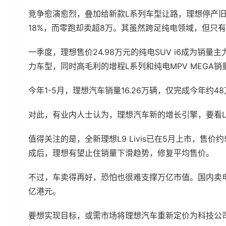
竞争愈演愈烈，叠加给新款L系列车型让路，理想停产旧
18%，而零跑却卖超8万。其虽然跨足纯电领域，但只有
一季度，理想售价24.98万元的纯电SUV i6成为销
力车型，同时高毛利的增程L系列和纯电MPV MEGA
今年1-5月，理想汽车销量16.26万辆，仅完成今年约4
对此，有业内人士认为，理想汽车新的增长引擎，要看
值得关注的是，全新理想L9 Livis已在5月上市，售
成后，理想有望止住销量下滑趋势，修复平均售价。
不过，车卖得再好，恐怕也很难支撑万亿市值。国内卖电
亿港元。
要想实现目标，或需市场将理想汽车重新定价为科技公