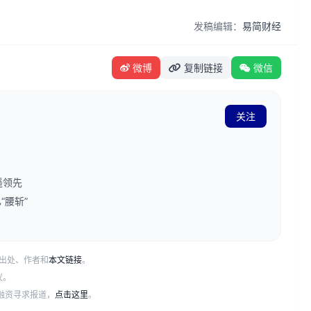
发稿编辑：
易简财经
微博
复制链接
微信
关注
遥领先
“腰斩”
出处、作者和
本文链接
。
议。
或融资寻求报道，
点击这里
。