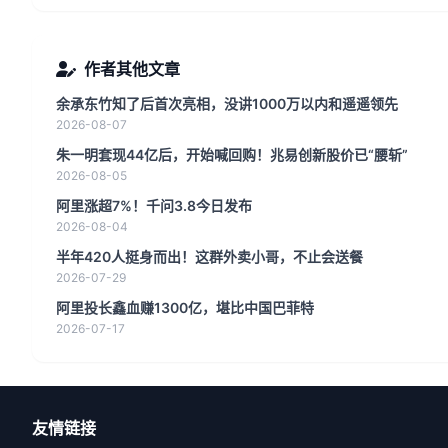
作者其他文章
余承东竹知了后首次亮相，没讲1000万以内和遥遥领先
2026-08-07
朱一明套现44亿后，开始喊回购！兆易创新股价已“腰斩”
2026-08-05
阿里涨超7%！千问3.8今日发布
2026-08-04
半年420人挺身而出！这群外卖小哥，不止会送餐
2026-07-29
阿里投长鑫血赚1300亿，堪比中国巴菲特
2026-07-17
友情链接