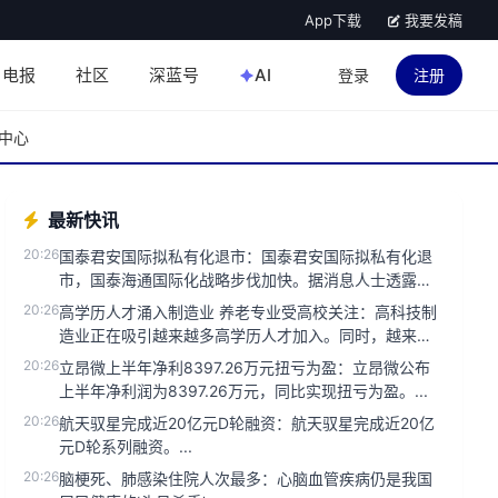
App下载
我要发稿
电报
社区
深蓝号
AI
登录
注册
中心
最新快讯
20:26
国泰君安国际拟私有化退市：国泰君安国际拟私有化退
市，国泰海通国际化战略步伐加快。据消息人士透露，
国泰君安国际正考虑通过私...
20:26
高学历人才涌入制造业 养老专业受高校关注：高科技制
造业正在吸引越来越多高学历人才加入。同时，越来越
多高校开设养老相关专业...
20:26
立昂微上半年净利8397.26万元扭亏为盈：立昂微公布
上半年净利润为8397.26万元，同比实现扭亏为盈。...
20:26
航天驭星完成近20亿元D轮融资：航天驭星完成近20亿
元D轮系列融资。...
20:26
脑梗死、肺感染住院人次最多：心脑血管疾病仍是我国