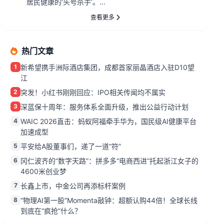
居民健康的‘头号杀手’。...
查看更多
热门文章
1
新希望携手洲际酒店集团，成都首家丽晶酒店入驻D10望
江
2
突发！小红书刚刚回应：IPO相关传闻均不属实
3
深蓝保十周年：服务体系全面升级，推出公益行动计划
4
WAIC 2026直击：蚂蚁阿福牵手华为，国民级AI健康平台
加速成型
5
平安给A股董事们，递了一道“符”
6
冈仁波齐的“数字天路”：拼多多“电商西进”托起浙江女子的
4600米创业梦
7
长鑫上市，中金公司再添标杆案例
8
“物理AI第一股”Momenta敲钟：超额认购44倍！全球长线
到底在“疯抢”什么？