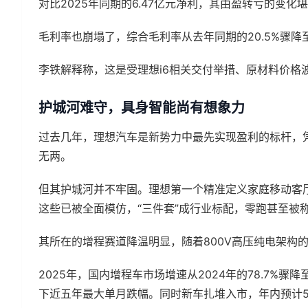
对比2025年同期的6.47亿元净利，其由盈转亏的变化堪
毛利率也崩塌了，综合毛利率从去年同期的20.5%骤降至7
李铁解释称，这是受理想i6相关交付举措、原材料价格
护城河难守，具身智能尚有想象力
过去几年，理想汽车是新势力中最先实现盈利的标杆，
无两。
但其护城河并不牢固。理想第一个精准定义家庭移动客
这些已被全面模仿，“三件套”成行业标配，零跑甚至被称
其所在的增程赛道降温明显，随着800V高压纯电架构
2025年，国内增程车市场增速从2024年的78.7%骤
下近五年最大单月跌幅。同时新车扎堆入市，年内预计