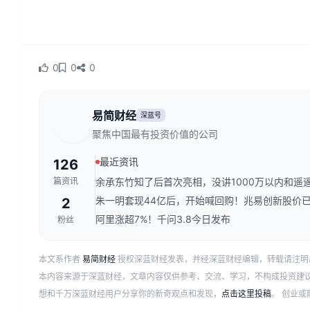
0
0
0
易简财经
深蓝号
聚焦中国最有投资价值的公司
最近资讯
126
篇资讯
余承东竹知了后首次亮相，没讲1000万以内和遥
朱一明套现44亿后，开始喊回购！兆易创新股价已
2
阿里涨超7%！千问3.8今日发布
粉丝
本文系作者
易简财经
授权深蓝财经发表，并经深蓝财经编辑，转载请注明
本内容来源于深蓝财经，文章内容仅供参考、交流、学习，不构成投资建
想和千万深蓝财经用户分享你的新奇观点和发现，
点击这里投稿
。 创业