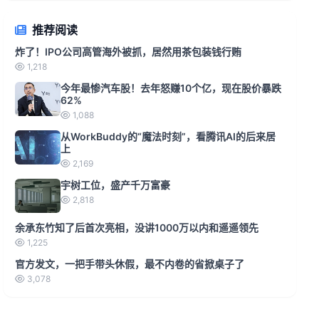
推荐阅读
炸了！IPO公司高管海外被抓，居然用茶包装钱行贿
1,218
今年最惨汽车股！去年怒赚10个亿，现在股价暴跌
62%
1,088
从WorkBuddy的“魔法时刻”，看腾讯AI的后来居
上
2,169
宇树工位，盛产千万富豪
2,818
余承东竹知了后首次亮相，没讲1000万以内和遥遥领先
1,225
官方发文，一把手带头休假，最不内卷的省掀桌子了
3,078