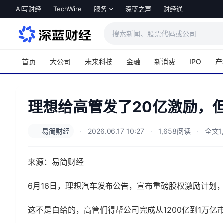
跳转到主内容
AI写财经
TechWire
服务
深蓝之声
财经通
首页
大公司
未来科技
金融
新消费
IPO
产
理想给高管发了20亿激励，
易简财经
·
2026.06.17 10:27
·
1,658阅读
·
全文1
来源：易简财经
6月16日，理想汽车发布公告，宣布重磅股权激励计划
这不是白给的，高管们得帮公司完成从1200亿到1万亿