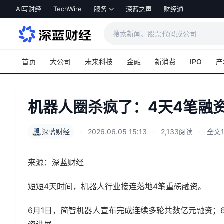
跳转到主内容
AI写财经
TechWire
服务
深蓝之声
财经通
首页
大公司
未来科技
金融
新消费
IPO
产
机器人圈杀疯了：4天4笔融资
深蓝财经
·
2026.06.05 15:13
·
2,133阅读
·
全文1
来源：深蓝财经
短短4天时间，机器人行业接连落地4笔重磅融资。
6月1日，简智机器人宣布完成连续多轮共数亿元融资；