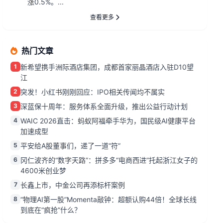
涨0.5%。...
查看更多
热门文章
1
新希望携手洲际酒店集团，成都首家丽晶酒店入驻D10望
江
2
突发！小红书刚刚回应：IPO相关传闻均不属实
3
深蓝保十周年：服务体系全面升级，推出公益行动计划
4
WAIC 2026直击：蚂蚁阿福牵手华为，国民级AI健康平台
加速成型
5
平安给A股董事们，递了一道“符”
6
冈仁波齐的“数字天路”：拼多多“电商西进”托起浙江女子的
4600米创业梦
7
长鑫上市，中金公司再添标杆案例
8
“物理AI第一股”Momenta敲钟：超额认购44倍！全球长线
到底在“疯抢”什么？