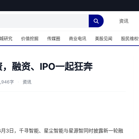
资讯
城研究
价值挖掘
传媒圈
商业电讯
美股见闻
股民维权
，融资、IPO一起狂奔
,946字
·
资讯
6月3日，千寻智能、星尘智能与星源智同时披露新一轮融