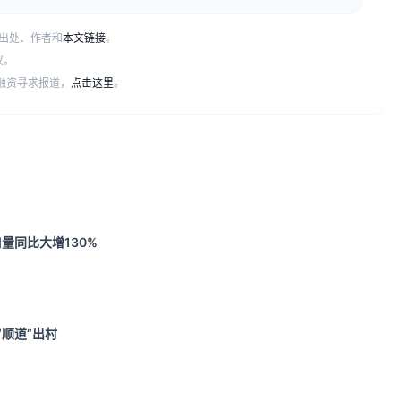
出处、作者和
本文链接
。
议。
或融资寻求报道，
点击这里
。
量同比大增130%
“顺道”出村