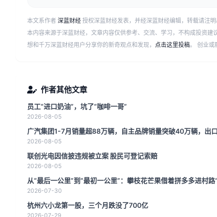
本文系作者
深蓝财经
授权深蓝财经发表，并经深蓝财经编辑，转载请注明
本内容来源于深蓝财经，文章内容仅供参考、交流、学习，不构成投资建
想和千万深蓝财经用户分享你的新奇观点和发现，
点击这里投稿
。 创业
作者其他文章
员工“进口奶油”，坑了“咖啡一哥”
2026-08-05
广汽集团1-7月销量超88万辆，自主品牌销量突破40万辆，出口
2026-08-05
联创光电因信披违规被立案 股民可登记索赔
2026-08-05
从“最后一公里”到“最初一公里”：攀枝花芒果借着拼多多进村路
2026-07-30
杭州六小龙第一股，三个月跌没了700亿
2026-07-29