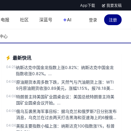
App下载
我要发稿
电报
社区
深蓝号
AI
登录
注册
中心
最新快讯
04:25
纳斯达克中国金龙指数上涨0.82%：纳斯达克中国金龙
指数收涨0.82%。...
04:06
原油期货本周多数下跌，天然气与汽油期货上涨：WTI
9月原油期货收涨0.89美元，涨幅1.15%，报78.18美元/
桶，...
04:06
特朗普主持美国矿业圆桌会议：美国总统特朗普主持美
国矿业圆桌会议开始。...
04:06
俄乌互袭黑海军事目标：据乌克兰和俄罗斯7日分别发布
消息，乌克兰在过去两天打击黑海和亚速海上的6艘俄
罗斯船只，俄罗斯武装部...
04:06
美股主要指数小幅上涨：纳斯达克100指数涨1%，标普