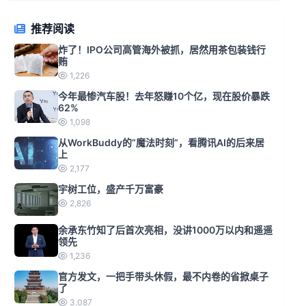
推荐阅读
炸了！IPO公司高管海外被抓，居然用茶包装钱行
贿
1,226
今年最惨汽车股！去年怒赚10个亿，现在股价暴跌
62%
1,098
从WorkBuddy的“魔法时刻”，看腾讯AI的后来居
上
2,177
宇树工位，盛产千万富豪
2,826
余承东竹知了后首次亮相，没讲1000万以内和遥遥
领先
1,236
官方发文，一把手带头休假，最不内卷的省掀桌子
了
3,087