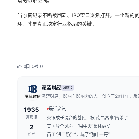
场的想象空间。
当融资纪录不断被刷新、IPO窗口逐渐打开，一个新的
环，才是真正决定行业格局的关键。
0
0
0
深蓝财经
深蓝号
深蓝财经，影响有影响力的人。创立于2011年，
财经传媒行业，是国内领先的财经新媒体。
最近资讯
1935
篇资讯
交银成长混合的基民，被“南昌富豪”闷杀了
美国放个风声，“易中天”集体破防
2
员工“进口奶油”，坑了“咖啡一哥”
粉丝