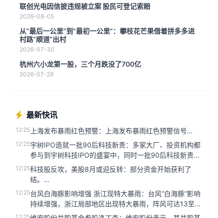
联创光电因信披违规被立案 股民可登记索赔
2026-08-05
从“最后一公里”到“最初一公里”：攀枝花芒果借着拼多多进
村路“顺道”出村
2026-07-30
杭州六小龙第一股，三个月跌没了700亿
2026-07-29
最新快讯
12:25
上海发布暴雨红色预警：上海发布暴雨红色预警信号...
12:25
宇树IPO造就一批90后科技新贵：多家大厂、投资机构都
参与到宇树科技IPO的盛宴中，同时一批90后科技新贵或
将诞生。...
12:25
科技股反攻，美股8月或迎反转：部分资金开始获利了
结。...
12:25
台风白海豚影响增强 浙江现特大暴雨：台风“白海豚”影响
持续增强，浙江局部地区出现特大暴雨，阵风可达13至16
级。...
12:25
维宏股份并购基金参股洛丁森：维宏股份表示，其并购基