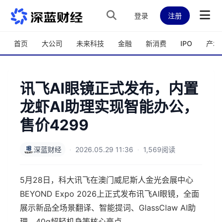
跳转到主内容
登录
注册
首页
大公司
未来科技
金融
新消费
IPO
产城
讯飞AI眼镜正式发布，内置
龙虾AI助理实现智能办公，
售价4299
深蓝财经
·
2026.05.29 11:36
·
1,569阅读
5月28日，科大讯飞在澳门威尼斯人金光会展中心
BEYOND Expo 2026上正式发布讯飞AI眼镜，全面
展示新品全场景翻译、智能提词、GlassClaw AI助
理、40g超轻机身等核心亮点。