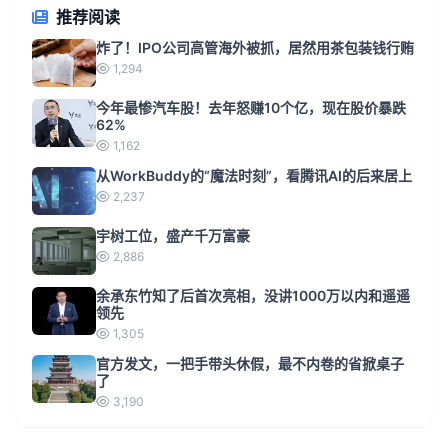
推荐阅读
炸了！IPO公司高管海外被抓，居然用茶包装钱行贿
1,294
今年最惨汽车股！去年怒赚10个亿，现在股价暴跌
62%
1,162
从WorkBuddy的“魔法时刻”，看腾讯AI的后来居上
2,237
宇树工位，盛产千万富豪
2,886
余承东竹知了后首次亮相，没讲1000万以内和遥遥
领先
1,305
官方发文，一把手带头休假，最不内卷的省掀桌子
了
3,190