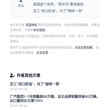
2
美国放个风声，“易中天”集体破防
粉丝
员工“进口奶油”，坑了“咖啡一哥”
本文系作者
深蓝财经
授权深蓝财经发表，并经深蓝财经编辑，转载请
注明出处、作者和
本文链接
。
本内容来源于深蓝财经，文章内容仅供参考、交流、学习，不构成投
资建议。
想和千万深蓝财经用户分享你的新奇观点和发现，
点击这里投稿
。 创
业或融资寻求报道，
点击这里
。
作者其他文章
员工“进口奶油”，坑了“咖啡一哥”
2026-08-05
广汽集团1-7月销量超88万辆，自主品牌销量突破40万辆，
出口量同比大增130%
2026-08-05