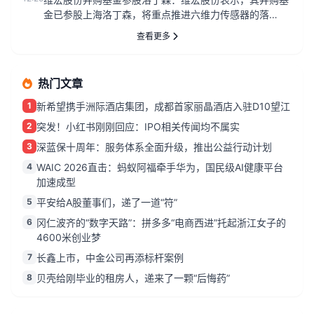
金已参股上海洛丁森，将重点推进六维力传感器的落
地。...
查看更多
热门文章
1
新希望携手洲际酒店集团，成都首家丽晶酒店入驻D10望江
2
突发！小红书刚刚回应：IPO相关传闻均不属实
3
深蓝保十周年：服务体系全面升级，推出公益行动计划
4
WAIC 2026直击：蚂蚁阿福牵手华为，国民级AI健康平台
加速成型
5
平安给A股董事们，递了一道“符”
6
冈仁波齐的“数字天路”：拼多多“电商西进”托起浙江女子的
4600米创业梦
7
长鑫上市，中金公司再添标杆案例
8
贝壳给刚毕业的租房人，递来了一颗“后悔药”