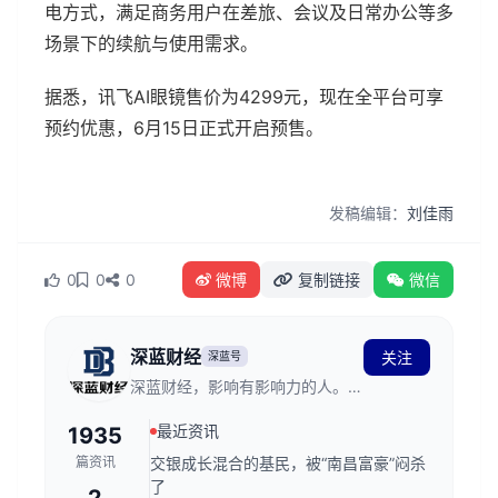
电方式，满足商务用户在差旅、会议及日常办公等多
场景下的续航与使用需求。
据悉，讯飞AI眼镜售价为4299元，现在全平台可享
预约优惠，6月15日正式开启预售。
发稿编辑：
刘佳雨
0
0
0
微博
复制链接
微信
深蓝财经
关注
深蓝号
深蓝财经，影响有影响力的人。创
立于2011年，发源于深蓝财经记
最近资讯
1935
者社区，关注资本市场、公司价
值、财经传媒行业，是国内领先的
篇资讯
交银成长混合的基民，被“南昌富豪”闷杀
财经新媒体。
了