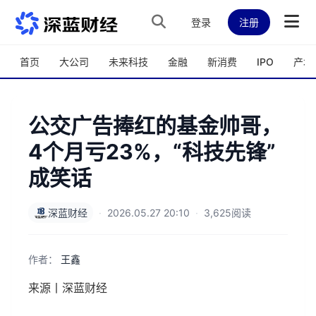
跳转到主内容
登录
注册
首页
大公司
未来科技
金融
新消费
IPO
产城
公交广告捧红的基金帅哥，
4个月亏23%，“科技先锋”
成笑话
深蓝财经
·
2026.05.27 20:10
·
3,625阅读
作者：
王鑫
来源丨深蓝财经