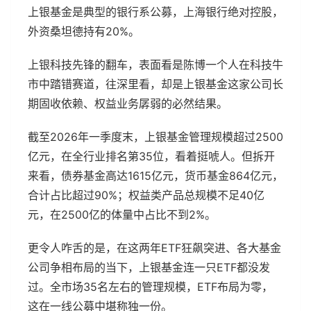
上银基金是典型的银行系公募，上海银行绝对控股，
外资桑坦德持有20%。
上银科技先锋的翻车，表面看是陈博一个人在科技牛
市中踏错赛道，往深里看，却是上银基金这家公司长
期固收依赖、权益业务孱弱的必然结果。
截至2026年一季度末，上银基金管理规模超过2500
亿元，在全行业排名第35位，看着挺唬人。但拆开
来看，债券基金高达1615亿元，货币基金864亿元，
合计占比超过90%；权益类产品总规模不足40亿
元，在2500亿的体量中占比不到2%。
更令人咋舌的是，在这两年ETF狂飙突进、各大基金
公司争相布局的当下，上银基金连一只ETF都没发
过。全市场35名左右的管理规模，ETF布局为零，
这在一线公募中堪称独一份。