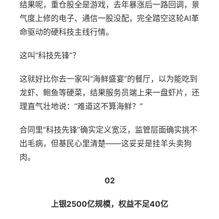
结果呢，重仓股全是游戏，去年暴涨后一路回调，景
气度上修的电子、通信一股没配，完全踏空这轮AI革
命驱动的硬科技主线行情。
这叫“科技先锋”？
这就好比你去一家叫“海鲜盛宴”的餐厅，以为能吃到
龙虾、鲍鱼等硬菜，结果服务员端上来一盘虾片，还
理直气壮地说：“难道这不算海鲜？”
合同里“科技先锋”确实定义宽泛，监管层面确实挑不
出毛病，但基民心里清楚——这妥妥是挂羊头卖狗
肉。
02
上银2500亿规模，权益不足40亿