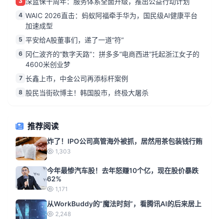
3
深蓝保十周年：服务体系全面升级，推出公益行动计划
4
WAIC 2026直击：蚂蚁阿福牵手华为，国民级AI健康平台
加速成型
5
平安给A股董事们，递了一道“符”
6
冈仁波齐的“数字天路”：拼多多“电商西进”托起浙江女子的
4600米创业梦
7
长鑫上市，中金公司再添标杆案例
8
股民当街砍博主！韩国股市，终极大屠杀
推荐阅读
炸了！IPO公司高管海外被抓，居然用茶包装钱行贿
1,303
今年最惨汽车股！去年怒赚10个亿，现在股价暴跌
62%
1,171
从WorkBuddy的“魔法时刻”，看腾讯AI的后来居上
2,248