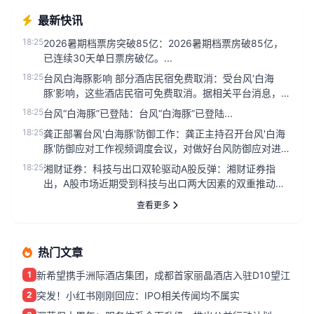
最新快讯
18:25
2026暑期档票房突破85亿：2026暑期档票房破85亿，
已连续30天单日票房破亿。...
18:25
台风白海豚影响 部分酒店民宿免费取消：受台风‘白海
豚’影响，这些酒店民宿可免费取消。据相关平台消息，因
台风天气影响，部分...
18:25
台风“白海豚”已登陆：台风“白海豚”已登陆...
18:25
龚正部署台风'白海豚'防御工作：龚正主持召开台风'白海
豚'防御应对工作视频调度会议，对做好台风防御应对进行
再检查、再部署...
18:25
湘财证券：科技与出口双轮驱动A股反弹：湘财证券指
出，A股市场近期受到科技与出口两大因素的双重推动，
出现明显反弹。公司研究...
查看更多
热门文章
1
新希望携手洲际酒店集团，成都首家丽晶酒店入驻D10望江
2
突发！小红书刚刚回应：IPO相关传闻均不属实