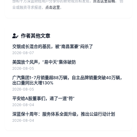
想和千万深蓝财经用户分享你的新奇观点和发现，
点击这里投稿
。 创
业或融资寻求报道，
点击这里
。
作者其他文章
交银成长混合的基民，被“南昌富豪”闷杀了
2026-08-07
美国放个风声，“易中天”集体破防
2026-08-05
广汽集团1-7月销量超88万辆，自主品牌销量突破40万辆，
出口量同比大增130%
2026-08-05
平安给A股董事们，递了一道“符”
2026-08-04
深蓝保十周年：服务体系全面升级，推出公益行动计划
2026-08-04