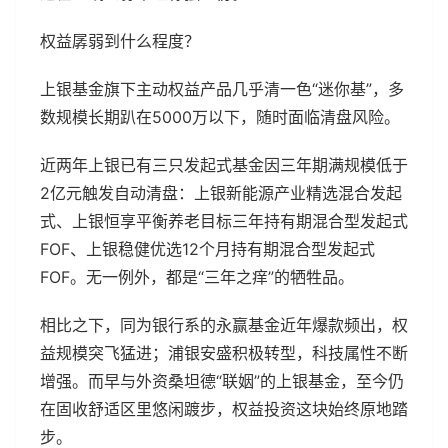
权益孱弱到什么程度？
上银基金旗下主动权益产品几乎清一色“迷你基”，多
数规模长期趴在5000万以下，随时面临清盘风险。
近两年上银已有三只发起式基金因三年期满规模低于
2亿元触发自动清盘：上银新能源产业精选混合发起
式、上银恒享平衡养老目标三年持有期混合型发起式
FOF、上银稳健优选12个月持有期混合型发起式
FOF。无一例外，都是“三年之痒”的牺牲品。
相比之下，同为银行系的永赢基金近年爆款频出，权
益规模突飞猛进；浦银安盛积极转型，科技属性不断
增强。而早与外资桑坦德“联姻”的上银基金，至今仍
在固收舒适区里悠闲踱步，权益投资这块始终原地踏
步。