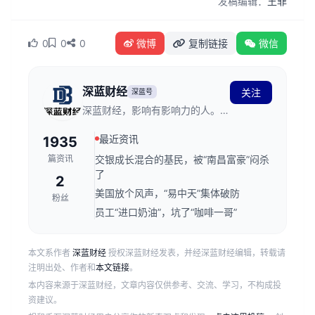
发稿编辑：
王菲
0
0
0
微博
复制链接
微信
深蓝财经
关注
深蓝号
深蓝财经，影响有影响力的人。创
立于2011年，发源于深蓝财经记
最近资讯
1935
者社区，关注资本市场、公司价
值、财经传媒行业，是国内领先的
篇资讯
交银成长混合的基民，被“南昌富豪”闷杀
财经新媒体。
了
2
美国放个风声，“易中天”集体破防
粉丝
员工“进口奶油”，坑了“咖啡一哥”
本文系作者
深蓝财经
授权深蓝财经发表，并经深蓝财经编辑，转载请
注明出处、作者和
本文链接
。
本内容来源于深蓝财经，文章内容仅供参考、交流、学习，不构成投
资建议。