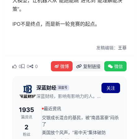
大模型，让机器人从“能跑能跳”进化到“能理解能决
策”。
IPO不是终点，而是新一轮竞赛的起点。
发稿编辑：
王菲
0
0
0
微博
复制链接
微信
深蓝财经
关注
深蓝号
深蓝财经，影响有影响力的人。创
立于2011年，发源于深蓝财经记
最近资讯
1935
者社区，关注资本市场、公司价
值、财经传媒行业，是国内领先的
篇资讯
交银成长混合的基民，被“南昌富豪”闷杀
财经新媒体。
了
2
美国放个风声，“易中天”集体破防
粉丝