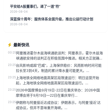
平安给A股董事们，递了一道“符”
2026-08-04
深蓝保十周年：服务体系全面升级，推出公益行动计划
2026-08-04
最新快讯
00:25
阿曼推进霍尔木兹海峡通航谈判：阿曼表示，霍尔木兹海
峡通航安排的谈判正在积极氛围中推进。相关方正就确保
该地区航运安全与畅通...
23:25
台风影响或超“巴威”，上海保供稳价：风雨影响时间可能
拉长至3到4天，制造的累计降水量可能更大。...
23:25
上海地铁全网络地面高架区段限速运行：明日运营开始
起，上海地铁全网络地面高架区段限速运行。...
23:25
2026中国摩博会9月19日-22日在重庆举办：2026中国
摩博会将于9月19日—22日在重庆举行...
23:25
伊朗称与阿曼接近达成协议：伊朗表示，与阿曼‘接近’达
成协议，但并不意味重开海峡。...