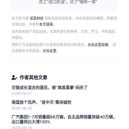
员工“进口奶油”，坑了“咖啡一哥”
本文系作者
深蓝财经
授权深蓝财经发表，并经深蓝财经编辑，转载请
注明出处、作者和
本文链接
。
本内容来源于深蓝财经，文章内容仅供参考、交流、学习，不构成投
资建议。
想和千万深蓝财经用户分享你的新奇观点和发现，
点击这里投稿
。 创
业或融资寻求报道，
点击这里
。
作者其他文章
交银成长混合的基民，被“南昌富豪”闷杀了
2026-08-07
美国放个风声，“易中天”集体破防
2026-08-05
广汽集团1-7月销量超88万辆，自主品牌销量突破40万辆，
出口量同比大增130%
2026-08-05