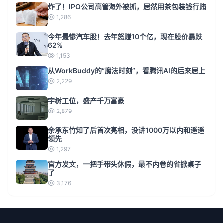
炸了！IPO公司高管海外被抓，居然用茶包装钱行贿
1,286
今年最惨汽车股！去年怒赚10个亿，现在股价暴跌
62%
1,153
从WorkBuddy的“魔法时刻”，看腾讯AI的后来居上
2,229
宇树工位，盛产千万富豪
2,879
余承东竹知了后首次亮相，没讲1000万以内和遥遥
领先
1,297
官方发文，一把手带头休假，最不内卷的省掀桌子
了
3,176