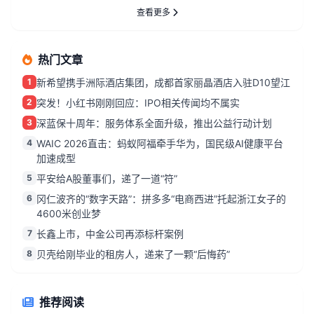
查看更多
热门文章
1
新希望携手洲际酒店集团，成都首家丽晶酒店入驻D10望江
2
突发！小红书刚刚回应：IPO相关传闻均不属实
3
深蓝保十周年：服务体系全面升级，推出公益行动计划
4
WAIC 2026直击：蚂蚁阿福牵手华为，国民级AI健康平台
加速成型
5
平安给A股董事们，递了一道“符”
6
冈仁波齐的“数字天路”：拼多多“电商西进”托起浙江女子的
4600米创业梦
7
长鑫上市，中金公司再添标杆案例
8
贝壳给刚毕业的租房人，递来了一颗“后悔药”
推荐阅读