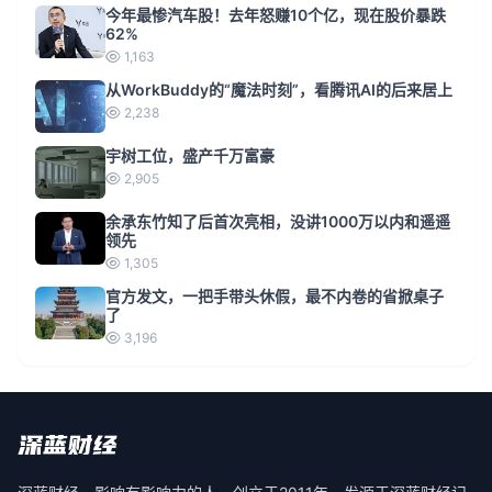
今年最惨汽车股！去年怒赚10个亿，现在股价暴跌
62%
1,163
从WorkBuddy的“魔法时刻”，看腾讯AI的后来居上
2,238
宇树工位，盛产千万富豪
2,905
余承东竹知了后首次亮相，没讲1000万以内和遥遥
领先
1,305
官方发文，一把手带头休假，最不内卷的省掀桌子
了
3,196