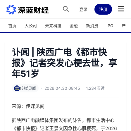
跳转到主内容
登录
注册
首页
大公司
未来科技
金融
新消费
IPO
产城
讣闻 | 陕西广电《都市快
报》记者突发心梗去世，享
年51岁
传媒见闻
·
2026.04.30 08:45
·
1,234阅读
来源：传媒见闻
据陕西广电融媒体集团发布的讣告，都市生活中心
《都市快报》记者王景文因急性心肌梗死，于2026