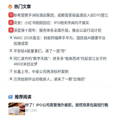
热门文章
1
新希望携手洲际酒店集团，成都首家丽晶酒店入驻D10望江
2
突发！小红书刚刚回应：IPO相关传闻均不属实
3
深蓝保十周年：服务体系全面升级，推出公益行动计划
4
WAIC 2026直击：蚂蚁阿福牵手华为，国民级AI健康平台
加速成型
5
平安给A股董事们，递了一道“符”
6
冈仁波齐的“数字天路”：拼多多“电商西进”托起浙江女子的
4600米创业梦
7
长鑫上市，中金公司再添标杆案例
8
贝壳给刚毕业的租房人，递来了一颗“后悔药”
推荐阅读
炸了！IPO公司高管海外被抓，居然用茶包装钱行贿
1,295