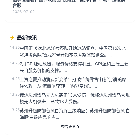
合影
2026-07-02
最新快讯
14:25
中国第16次北冰洋考察队开始冰站调查：中国第16次北
冰洋考察队“雪龙2”号开始本次考察冰站调查。...
14:25
7月CPI涨幅放缓，服务价格支撑明显：CPI温和上涨主要
来自服务价格的支撑。...
14:25
上海之夏推动消费新变革：打破传统零售‘打折促销’的路
径依赖，从‘流量争夺’转向‘内容变现’。...
13:25
俄边境州遭乌无人机袭击13人受伤：俄称边境州遭乌大规
模无人机袭击，已致13人受伤。...
13:25
苏州升级防御台风白海豚三级响应：苏州升级防御台风‘白
海豚’三级应急响应...
查看更多