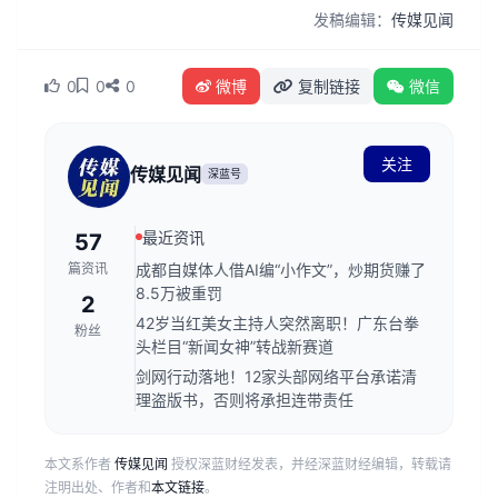
发稿编辑：
传媒见闻
0
0
0
微博
复制链接
微信
关注
传媒见闻
深蓝号
最近资讯
57
篇资讯
成都自媒体人借AI编“小作文”，炒期货赚了
8.5万被重罚
2
42岁当红美女主持人突然离职！广东台拳
粉丝
头栏目“新闻女神”转战新赛道
剑网行动落地！12家头部网络平台承诺清
理盗版书，否则将承担连带责任
本文系作者
传媒见闻
授权深蓝财经发表，并经深蓝财经编辑，转载请
注明出处、作者和
本文链接
。