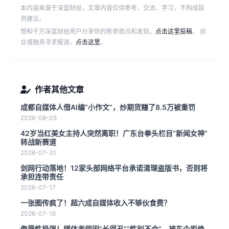
本内容来源于深蓝财经，文章内容仅供参考、交流、学习，不构成投
资建议。
想和千万深蓝财经用户分享你的新奇观点和发现，
点击这里投稿
。 创
业或融资寻求报道，
点击这里
。
作者其他文章
成都自媒体人借AI编“小作文”，炒期货赚了8.5万被重罚
2026-08-05
42岁当红美女主持人突然离职！广东台拳头栏目“新闻女神”
转战新赛道
2026-07-31
剑网行动落地！12家头部网络平台承诺清理盗版书，否则将
承担连带责任
2026-07-17
一张图传疯了！超六成自媒体收入不够伙食费？
2026-07-16
侮辱性极强！媒体老师因“长得丑”“性别不合”，被车企拒绝