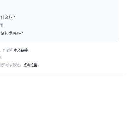
盘什么棋？
围
情绪技术底座？
、作者和
本文链接
。
议。
或融资寻求报道，
点击这里
。