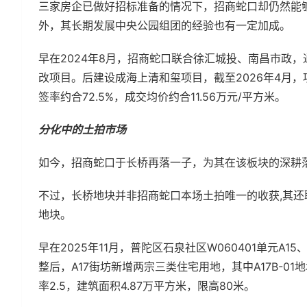
三家房企已做好招标准备的情况下，招商蛇口却仍然能
外，其长期发展中央公园组团的经验也有一定加成。
早在2024年8月，招商蛇口联合徐汇城投、南昌市政，
改项目。后建设成海上清和玺项目，截至2026年4月，
签率约合72.5%，成交均价约合11.56万元/平方米。
分化中的土拍市场
如今，招商蛇口于长桥再落一子，为其在该板块的深耕
不过，长桥地块并非招商蛇口本场土拍唯一的收获,其还联合
地块。
早在2025年11月，普陀区石泉社区W060401单元A1
整后，A17街坊新增两宗三类住宅用地，其中A17B-0
率2.5，建筑面积4.87万平方米，限高80米。