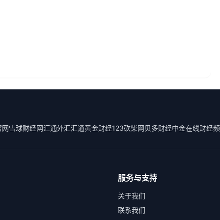
？
富网
雪球财经
网汇通外汇
汇通黄金
财经123
砍柴网
贝多财经
中金在线财经频
服务与支持
关于我们
联系我们