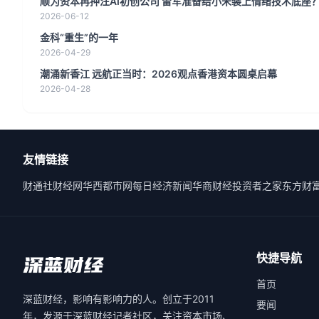
顺为资本再押注AI初创公司 雷军准备给小米装上情绪技术底座
2026-06-12
金科“重生”的一年
2026-04-29
潮涌新香江 远航正当时：2026观点香港资本圆桌启幕
2026-04-28
友情链接
财通社
财经网
华西都市网
每日经济新闻
华商财经
投资者之家
东方财
快捷导航
首页
深蓝财经，影响有影响力的人。创立于2011
要闻
年，发源于深蓝财经记者社区，关注资本市场、