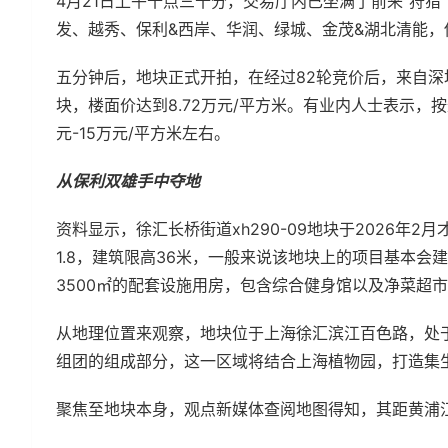
4月21日上午十点三十分，交易厅内已坐满了前来“狩
发、越秀、保利&西岸、华润、绿城、金茂&湖北清能，他
五分钟后，地块正式开拍，在经过82轮竞价后，来自深圳
块，楼面价达到8.72万元/平方米。有业内人士表示，
元-15万元/平方米左右。
从保利双雄手中夺地
资料显示，徐汇长桥街道xh290-09地块于2026年
1.8，建筑限高36米，一般来说该地块上的项目基本
3500㎡的配套设施用房，包含综合健身馆以及净菜超
从地理位置来观察，地块位于上海徐汇滨江百色路，处
组团的组成部分，这一区域将结合上海植物园，打造集
聚焦至地块本身，观点新媒体查阅地图得知，其距黄浦江