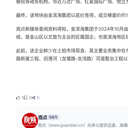
察院等政务机构，邻近万达广场、红星国际广场、悦立
最终，该地块由金滨海集团以底价竞得，成交楼面价约1.
观点新媒体查阅资料得知，金滨海集团于2024年10
组，是金山区以文旅为主业的区属国企，也是滨海地区
此前，该企业鲜少在土拍市场现身，其主要业务集中在
路新建工程、旧港河（龙堰路-龙湾路）河道整治工程以
0
0
0
观点
深蓝号
观点（www.guandian.cn）向来以提供迅速