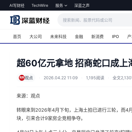
跳转到主内容
AI写财经
TechWire
服务
深蓝之声
首页
大公司
未来科技
金融
新消费
IPO
产
超60亿元拿地 招商蛇口成
观点
·
2026.04.22 11:09
·
1,195阅读
·
全文2,13
来源：观点
转眼来到2026年4月下旬，上海土拍已进行三轮，而4
块，引来合计9家房企竞相争夺。