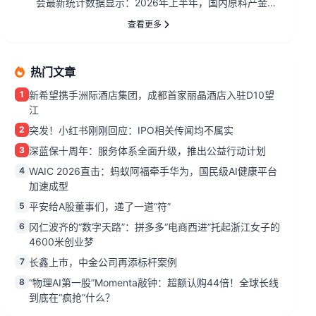
会最新统计数据显示：2026年上半年，国内原料产金
152.90...
查看更多
热门文章
1
新希望携手洲际酒店集团，成都首家丽晶酒店入驻D10望
江
2
突发！小红书刚刚回应：IPO相关传闻均不属实
3
深蓝保十周年：服务体系全面升级，推出公益行动计划
4
WAIC 2026直击：蚂蚁阿福牵手华为，国民级AI健康平台
加速成型
5
平安给A股董事们，递了一道“符”
6
冈仁波齐的“数字天路”：拼多多“电商西进”托起浙江女子的
4600米创业梦
7
长鑫上市，中金公司再添标杆案例
8
“物理AI第一股”Momenta敲钟：超额认购44倍！全球长线
到底在“疯抢”什么？