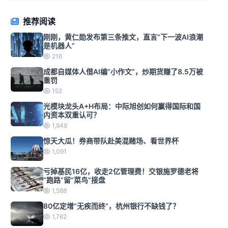
推荐阅读
刚刚，黄仁勋发布第三条推文，直言“下一波AI浪潮
是机器人”
216
成都自媒体人借AI编“小作文”，炒期货赚了8.5万被
重罚
152
光模块龙头A+H布局：中际旭创如何赢得国际和国
内资本双重认可？
1,949
惊天大瓜！券商带队赴美混赌场、看世界杯
1,091
亏掉基民16亿，收走2亿管理费！交银施罗德老将
“跑路”留“菜鸟”接盘
1,588
80亿定增“无疾而终”，杭州银行不缺钱了？
1,762