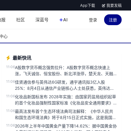
App下载
我要发稿
电报
社区
深蓝号
AI
登录
注册
中心
最新快讯
11:06
A股数字货币概念强势拉升：A股数字货币概念快速上
涨，飞天诚信、恒宝股份、新北洋涨停，楚天龙、天融
信、优博讯、创识科技涨超...
11:06
佳贤通信参与英伟达6G研发，通宇通讯拟3亿入股
25%：8月4日从通信产业链核心人士处获悉，英伟达正
在加速进入电信运营商市...
11:06
化妆品新国标发布 2028年实施：由国家药监局组织起草
的首个化妆品强制性国家标准《化妆品安全通用要求》
今天发布，将于20...
11:06
最高法发布首个生态环境法典司法解释：《中华人民共
和国生态环境法典》将于8月15日正式实施，这是我国第
二部以‘法典’命名的...
11:06
2026年上半年中国黄金产量下降14.62%：据中国黄金协