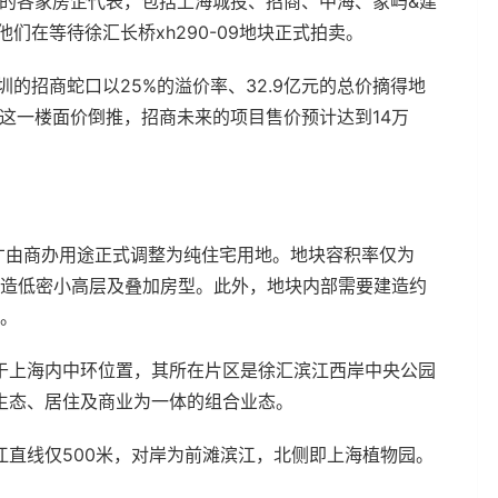
猎”的各家房企代表，包括上海城投、招商、中海、象屿&建
们在等待徐汇长桥xh290-09地块正式拍卖。
的招商蛇口以25%的溢价率、32.9亿元的总价摘得地
按这一楼面价倒推，招商未来的项目售价预计达到14万
2月才由商办用途正式调整为纯住宅用地。地块容积率仅为
会建造低密小高层及叠加房型。此外，地块内部需要建造约
市。
于上海内中环位置，其所在片区是徐汇滨江西岸中央公园
生态、居住及商业为一体的组合业态。
直线仅500米，对岸为前滩滨江，北侧即上海植物园。