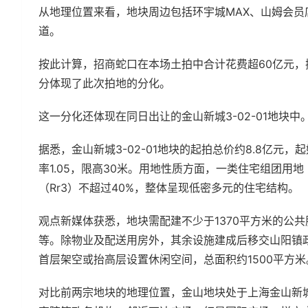
从地理位置来看，地块周边包括环宇城MAX、山姆会
道。
按此计算，招商蛇口在本场土拍中合计花费超60亿元，
分体现了此次拍地的分化。
这一分化还体现在同日出让的金山新城3-02-01地块中
据悉，金山新城3-02-01地块的起拍总价约8.8亿元，
率1.05，限高30米。用地性质方面，一类住宅组团用地（
（Rr3）不超过40%，整体呈现低密多元的住宅结构。
观点新媒体获悉，地块需配建不少于1370平方米的公
等。除物业及配送用房外，其余设施建成后移交山阳镇政
首层架空或抬高层设置休闲空间，总面积约1500平方米
对比前两宗地块的地理位置，金山地块处于上海金山新