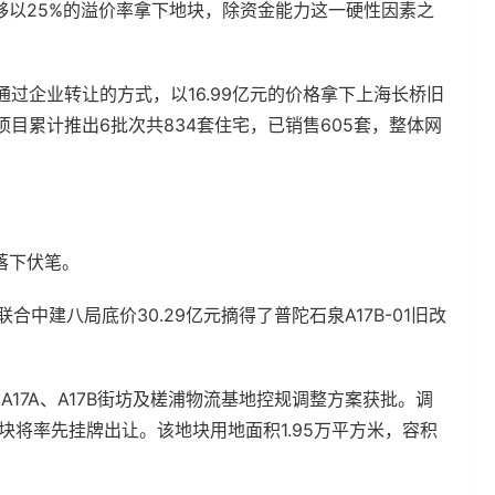
够以25%的溢价率拿下地块，除资金能力这一硬性因素之
通过企业转让的方式，以16.99亿元的价格拿下上海长桥旧
项目累计推出6批次共834套住宅，已销售605套，整体网
落下伏笔。
中建八局底价30.29亿元摘得了普陀石泉A17B-01旧改
5、A17A、A17B街坊及槎浦物流基地控规调整方案获批。调
1地块将率先挂牌出让。该地块用地面积1.95万平方米，容积