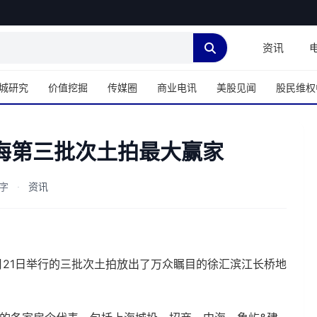
资讯
城研究
价值挖掘
传媒圈
商业电讯
美股见闻
股民维权
上海第三批次土拍最大赢家
0字
·
资讯
月21日举行的三批次土拍放出了万众瞩目的徐汇滨江长桥地