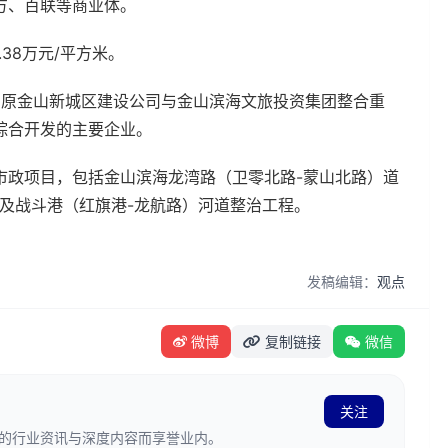
方、百联等商业体。
38万元/平方米。
月由原金山新城区建设公司与金山滨海文旅投资集团整合重
综合开发的主要企业。
市政项目，包括金山滨海龙湾路（卫零北路-蒙山北路）道
及战斗港（红旗港-龙航路）河道整治工程。
发稿编辑：
观点
微博
复制链接
微信
关注
、准确的行业资讯与深度内容而享誉业内。