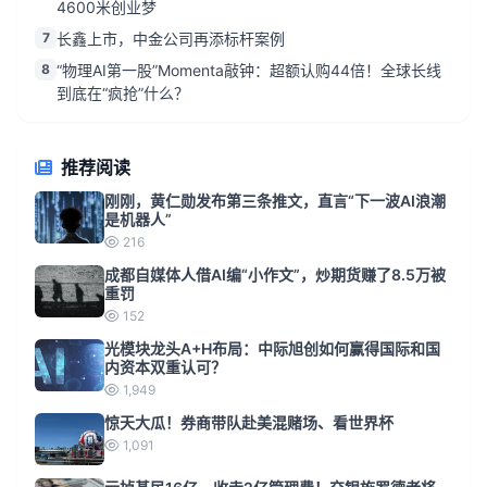
4600米创业梦
7
长鑫上市，中金公司再添标杆案例
8
“物理AI第一股”Momenta敲钟：超额认购44倍！全球长线
到底在“疯抢”什么？
推荐阅读
刚刚，黄仁勋发布第三条推文，直言“下一波AI浪潮
是机器人”
216
成都自媒体人借AI编“小作文”，炒期货赚了8.5万被
重罚
152
光模块龙头A+H布局：中际旭创如何赢得国际和国
内资本双重认可？
1,949
惊天大瓜！券商带队赴美混赌场、看世界杯
1,091