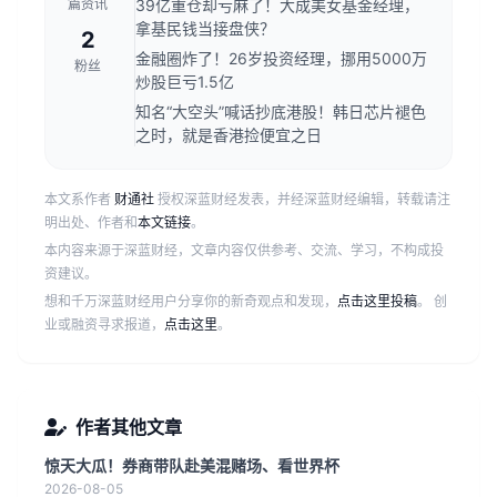
篇资讯
39亿重仓却亏麻了！大成美女基金经理，
拿基民钱当接盘侠？
2
金融圈炸了！26岁投资经理，挪用5000万
粉丝
炒股巨亏1.5亿
知名“大空头”喊话抄底港股！韩日芯片褪色
之时，就是香港捡便宜之日
本文系作者
财通社
授权深蓝财经发表，并经深蓝财经编辑，转载请注
明出处、作者和
本文链接
。
本内容来源于深蓝财经，文章内容仅供参考、交流、学习，不构成投
资建议。
想和千万深蓝财经用户分享你的新奇观点和发现，
点击这里投稿
。 创
业或融资寻求报道，
点击这里
。
作者其他文章
惊天大瓜！券商带队赴美混赌场、看世界杯
2026-08-05