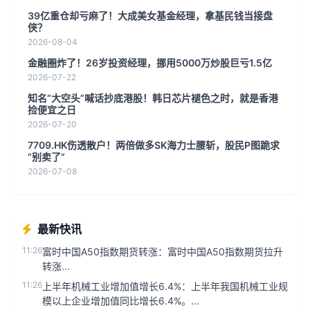
39亿重仓却亏麻了！大成美女基金经理，拿基民钱当接盘
侠？
2026-08-04
金融圈炸了！26岁投资经理，挪用5000万炒股巨亏1.5亿
2026-07-22
知名“大空头”喊话抄底港股！韩日芯片褪色之时，就是香港
捡便宜之日
2026-07-20
7709.HK伤透散户！两倍做多SK海力士腰斩，股民P图跪求
“别卖了”
2026-07-08
最新快讯
11:26
富时中国A50指数期货转涨：富时中国A50指数期货拉升
转涨...
11:26
上半年机械工业增加值增长6.4%：上半年我国机械工业规
模以上企业增加值同比增长6.4%。...