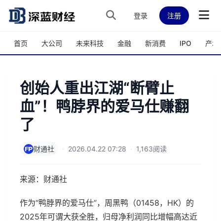
跳转到主内容
登录
注册
首页
大公司
未来科技
金融
新消费
IPO
产城
创始人重出江湖“断臂止
血”！鸭脖界的爱马仕赚翻
了
财通社
·
2026.04.22 07:28
·
1,163阅读
来源：财通社
作为“鸭脖界的爱马仕”，周黑鸭（01458，HK）的
2025年可谓大获全胜，归母净利润同比增幅高达近