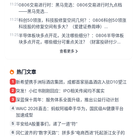
11:25
0806交易进行时：黑马竞选：0806交易进行时九点档
——黑马竞选...
11:25
科创50领涨，科技股修复空间几何？：0806科创50领涨
科技股的修复空间有多大？（爱建证券周峥）...
11:25
半导体板块多点开花，关注哪些细分？：0806半导体板
块多点开花，哪些细分可重点关注？（财富投研付少
琪）...
查看更多
热门文章
1
新希望携手洲际酒店集团，成都首家丽晶酒店入驻D10望江
2
突发！小红书刚刚回应：IPO相关传闻均不属实
3
深蓝保十周年：服务体系全面升级，推出公益行动计划
4
WAIC 2026直击：蚂蚁阿福牵手华为，国民级AI健康平台
加速成型
5
平安给A股董事们，递了一道“符”
6
冈仁波齐的“数字天路”：拼多多“电商西进”托起浙江女子的