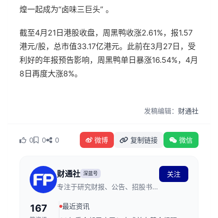
煌一起成为“卤味三巨头” 。
截至4月21日港股收盘，周黑鸭收涨2.61%，报1.57
港元/股，总市值33.17亿港元。此前在3月27日，受
利好的年报预告影响，周黑鸭单日暴涨16.54%，4月
8日再度大涨8%。
发稿编辑：
财通社
0
0
0
微博
复制链接
微信
财通社
关注
深蓝号
专注于研究财报、公告、招股书。
在这里，读懂上市公司。
最近资讯
167