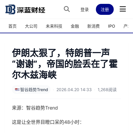
跳转到主内容
登录
注册
首页
大公司
未来科技
金融
新消费
IPO
产城
伊朗太狠了，特朗普一声
“谢谢”，帝国的脸丢在了霍
尔木兹海峡
智谷趋势Trend
·
2026.04.20 14:33
·
1,268阅读
来源：智谷趋势Trend
这是让全世界目瞪口呆的48小时：