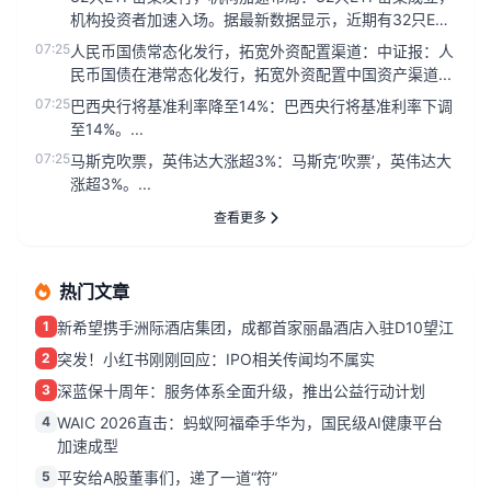
机构投资者加速入场。据最新数据显示，近期有32只ETF
集中获批...
07:25
人民币国债常态化发行，拓宽外资配置渠道：中证报：人
民币国债在港常态化发行，拓宽外资配置中国资产渠道...
07:25
巴西央行将基准利率降至14%：巴西央行将基准利率下调
至14%。...
07:25
马斯克吹票，英伟达大涨超3%：马斯克‘吹票’，英伟达大
涨超3%。...
查看更多
热门文章
1
新希望携手洲际酒店集团，成都首家丽晶酒店入驻D10望江
2
突发！小红书刚刚回应：IPO相关传闻均不属实
3
深蓝保十周年：服务体系全面升级，推出公益行动计划
4
WAIC 2026直击：蚂蚁阿福牵手华为，国民级AI健康平台
加速成型
5
平安给A股董事们，递了一道“符”