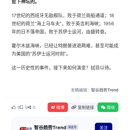
扯下神坛的。
17世纪的西班牙无敌舰队，败于荷兰商船通道；18
世纪的荷兰“海上马车夫”，败于英吉利海峡；1956
年的日不落帝国，败于苏伊士运河，由盛转衰。
霍尔木兹海峡，已经让特朗普进退两难，甚至可能成
为美国的“苏伊士运河时刻”。
这一历史性的事件，接下来如何演变？拭目以待。
发稿编辑：
智谷趋势Trend
0
0
0
微博
复制链接
微信
智谷趋势Trend
关注
深蓝号