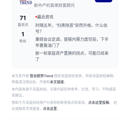
新中产的首席财富顾问
最近资讯
71
篇资讯
时隔五年，“扫黑除恶”突然升格，什么信
号？
1
重磅会议定调，提振内需力度空前，下半
粉丝
年要轰油门了
新一轮家庭资产置换的拐点，可能已经来
了
本文系作者
智谷趋势Trend
授权深蓝财经发表，并经深蓝财经编辑，
转载请注明出处、作者和
本文链接
。
本内容来源于深蓝财经，文章内容仅供参考、交流、学习，不构成投
资建议。
想和千万深蓝财经用户分享你的新奇观点和发现，
点击这里投稿
。 创
业或融资寻求报道，
点击这里
。