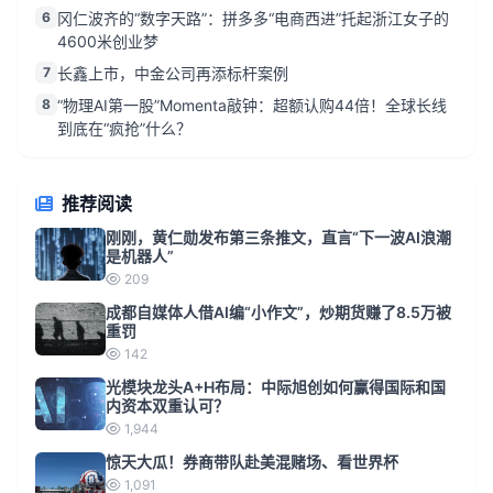
6
冈仁波齐的“数字天路”：拼多多“电商西进”托起浙江女子的
4600米创业梦
7
长鑫上市，中金公司再添标杆案例
8
“物理AI第一股”Momenta敲钟：超额认购44倍！全球长线
到底在“疯抢”什么？
推荐阅读
刚刚，黄仁勋发布第三条推文，直言“下一波AI浪潮
是机器人”
209
成都自媒体人借AI编“小作文”，炒期货赚了8.5万被
重罚
142
光模块龙头A+H布局：中际旭创如何赢得国际和国
内资本双重认可？
1,944
惊天大瓜！券商带队赴美混赌场、看世界杯
1,091