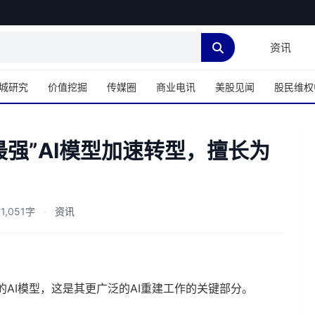
资讯
城研究
价值挖掘
传媒圈
商业电讯
美股见闻
股民维权
最强”AI模型加速转型，擅长为
1,051字
·
资讯
的AI模型，这是其更广泛的AI重建工作的关键部分。