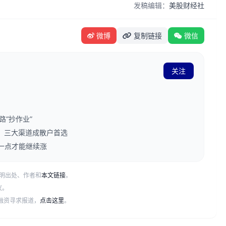
发稿编辑：
美股财经社
微博
复制链接
微信
关注
“抄作业”
束，三大渠道成散户首选
一点才能继续涨
明出处、作者和
本文链接
。
议。
或融资寻求报道，
点击这里
。