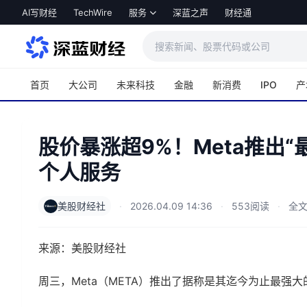
跳转到主内容
AI写财经
TechWire
服务
深蓝之声
财经通
首页
大公司
未来科技
金融
新消费
IPO
产
股价暴涨超9%！Meta推出“
个人服务
美股财经社
·
2026.04.09 14:36
·
553阅读
·
全文
来源：美股财经社
周三，Meta（META）推出了据称是其迄今为止最强大