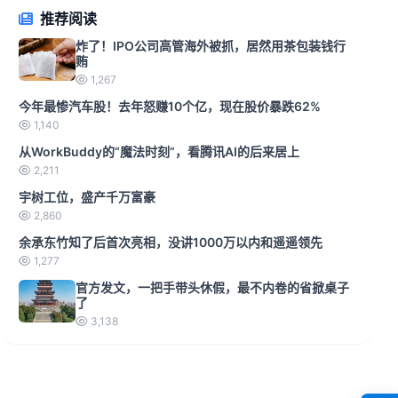
推荐阅读
炸了！IPO公司高管海外被抓，居然用茶包装钱行
贿
1,267
今年最惨汽车股！去年怒赚10个亿，现在股价暴跌62%
1,140
从WorkBuddy的“魔法时刻”，看腾讯AI的后来居上
2,211
宇树工位，盛产千万富豪
2,860
余承东竹知了后首次亮相，没讲1000万以内和遥遥领先
1,277
官方发文，一把手带头休假，最不内卷的省掀桌子
了
3,138