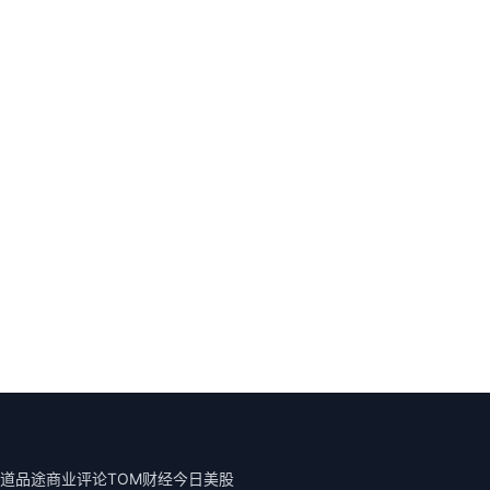
道
品途商业评论
TOM财经
今日美股