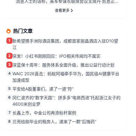
消息人士的话称，美军参谋长联席会议主席丹·凯恩正在
寻找摆脱伊朗战事的途...
查看更多
热门文章
1
新希望携手洲际酒店集团，成都首家丽晶酒店入驻D10望
江
2
突发！小红书刚刚回应：IPO相关传闻均不属实
3
深蓝保十周年：服务体系全面升级，推出公益行动计划
4
WAIC 2026直击：蚂蚁阿福牵手华为，国民级AI健康平台
加速成型
5
平安给A股董事们，递了一道“符”
6
冈仁波齐的“数字天路”：拼多多“电商西进”托起浙江女子的
4600米创业梦
7
长鑫上市，中金公司再添标杆案例
8
贝壳给刚毕业的租房人，递来了一颗“后悔药”