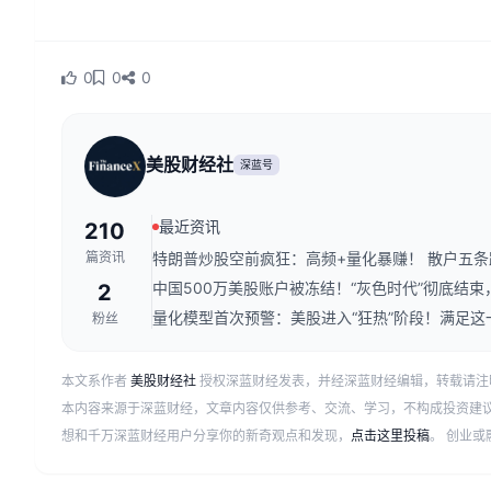
0
0
0
美股财经社
深蓝号
最近资讯
210
篇资讯
特朗普炒股空前疯狂：高频+量化暴赚！ 散户五条路
中国500万美股账户被冻结！“灰色时代”彻底结
2
量化模型首次预警：美股进入“狂热”阶段！满足这
粉丝
本文系作者
美股财经社
授权深蓝财经发表，并经深蓝财经编辑，转载请注
本内容来源于深蓝财经，文章内容仅供参考、交流、学习，不构成投资建
想和千万深蓝财经用户分享你的新奇观点和发现，
点击这里投稿
。 创业