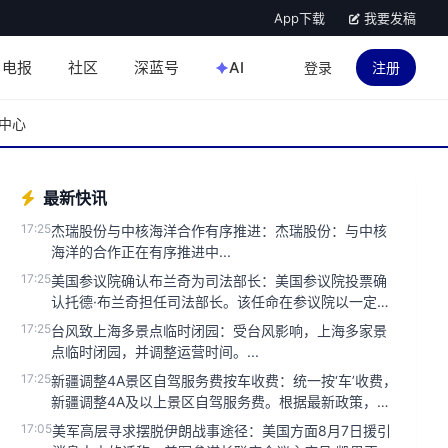
App下载
我要发稿
电报
社区
深蓝号
AI
登录
注册
中心
最新快讯
17:25
杰瑞股份与中核海洋合作有序推进：杰瑞股份：与中核
海洋的合作正在有序推进中...
17:25
美国参议院确认布兰奇为司法部长：美国参议院投票确
认托德·布兰奇担任司法部长。该任命在参议院以一定票
数通过，标志着布兰奇正...
17:25
台风致上海多景点临时闭园：受台风影响，上海多家景
点临时闭园，并调整运营时间。...
17:25
新疆调整4A景区自驾服务费按车收费：统一按‘车’收费，
新疆调整4A及以上景区自驾服务费。根据最新政策，自
2023年5月1...
17:05
美军高层寻求摆脱伊朗战事途径：美国方面8月7日援引