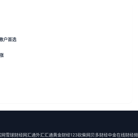
成散户首选
涨
富网
雪球财经
网汇通外汇
汇通黄金
财经123
砍柴网
贝多财经
中金在线财经频