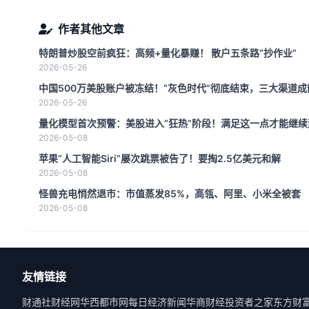
作者其他文章
特朗普炒股空前疯狂：高频+量化暴赚！ 散户五条路“抄作业”
2026-05-26
中国500万美股账户被冻结！“灰色时代”彻底结束，三大渠道
2026-05-26
量化模型首次预警：美股进入“狂热”阶段！满足这一点才能继续
2026-05-08
苹果“人工智能Siri”屡次跳票被告了！要掏2.5亿美元和解
2026-05-08
怪兽充电悄然退市：市值蒸发85%，高瓴、阿里、小米全被套
2026-05-08
友情链接
财通社
财经网
华西都市网
每日经济新闻
华商财经
投资者之家
东方财