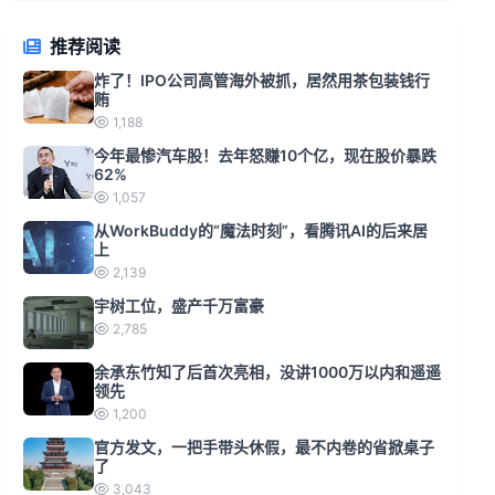
推荐阅读
炸了！IPO公司高管海外被抓，居然用茶包装钱行
贿
1,188
今年最惨汽车股！去年怒赚10个亿，现在股价暴跌
62%
1,057
从WorkBuddy的“魔法时刻”，看腾讯AI的后来居
上
2,139
宇树工位，盛产千万富豪
2,785
余承东竹知了后首次亮相，没讲1000万以内和遥遥
领先
1,200
官方发文，一把手带头休假，最不内卷的省掀桌子
了
3,043