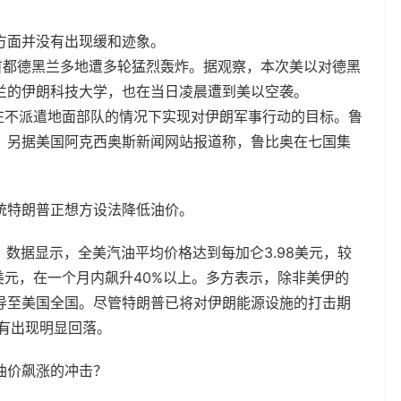
方面并没有出现缓和迹象。
朗首都德黑兰多地遭多轮猛烈轰炸。据观察，本次美以对德黑
兰的伊朗科技大学，也在当日凌晨遭到美以空袭。
在不派遣地面部队的情况下实现对伊朗军事行动的目标。鲁
。另据美国阿克西奥斯新闻网站报道称，鲁比奥在七国集
统特朗普正想方设法降低油价。
）数据显示，全美汽油平均价格达到每加仑3.98美元，较
5美元，在一个月内飙升40%以上。多方表示，除非美伊的
导至美国全国。尽管特朗普已将对伊朗能源设施的打击期
有出现明显回落。
油价飙涨的冲击？