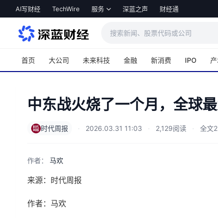
跳转到主内容
AI写财经
TechWire
服务
深蓝之声
财经通
首页
大公司
未来科技
金融
新消费
IPO
产
中东战火烧了一个月，全球最
时代周报
·
2026.03.31 11:03
·
2,129阅读
·
全文2
作者：
马欢
来源：时代周报
作者：马欢