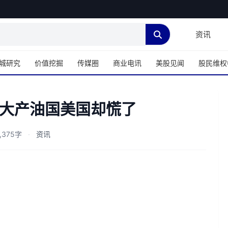
资讯
城研究
价值挖掘
传媒圈
商业电讯
美股见闻
股民维权
大产油国美国却慌了
,375字
·
资讯