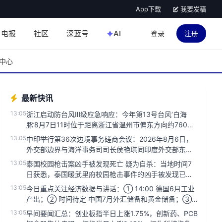
App下载
我要发稿
电报
社区
深蓝号
AI
登录
注册
中心
最新快讯
13:05
浙江启动防台风Ⅲ级应急响应：今年第13号台风‘白海
豚’8月7日11时位于距离浙江省温州市偏东方向约760公
里的洋面上，中...
13:05
中印举行第36次边境事务磋商会议：2026年8月6日，
外交部边界与海洋事务司司长侯艳琪同印度外交部东亚
司联秘高士在印度新...
13:05
泰国校园枪击案凶手被发现死亡 疑为自杀：当地时间7
日获悉，泰国暖武里府校园枪击事件的凶手被发现已死
亡，可能为自杀。...
13:05
今日重点关注经济数据与讲话：① 14:00 德国6月工业
产出；② 时间待定 中国7月外汇储备和黄金储备；③
20:30 ...
13:05
早间要闻汇总：创业板指半日上涨1.75%，创新药、PCB