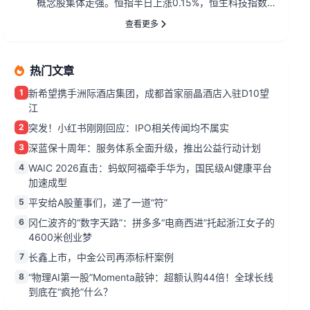
概念股集体走强。恒指半日上涨0.15%，恒生科技指数
上涨0.34...
查看更多
热门文章
1
新希望携手洲际酒店集团，成都首家丽晶酒店入驻D10望
江
2
突发！小红书刚刚回应：IPO相关传闻均不属实
3
深蓝保十周年：服务体系全面升级，推出公益行动计划
4
WAIC 2026直击：蚂蚁阿福牵手华为，国民级AI健康平台
加速成型
5
平安给A股董事们，递了一道“符”
6
冈仁波齐的“数字天路”：拼多多“电商西进”托起浙江女子的
4600米创业梦
7
长鑫上市，中金公司再添标杆案例
8
“物理AI第一股”Momenta敲钟：超额认购44倍！全球长线
到底在“疯抢”什么？