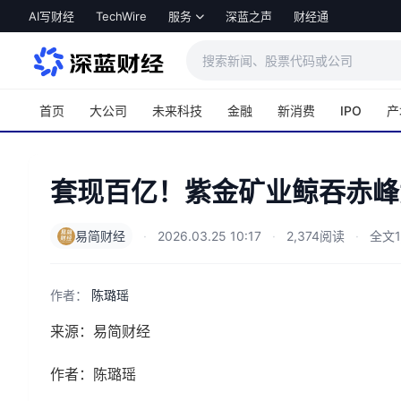
跳转到主内容
AI写财经
TechWire
服务
深蓝之声
财经通
首页
大公司
未来科技
金融
新消费
IPO
产
套现百亿！紫金矿业鲸吞赤峰
易简财经
·
2026.03.25 10:17
·
2,374阅读
·
全文1
作者：
陈璐瑶
来源：易简财经
作者：陈璐瑶