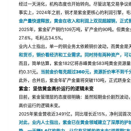
经过一天消化，机构态度也开始转向。尽管这笔交易争议
事实上，2024年之前，铜才是紫金更核心的利润引擎，
金产量快速释放，黄金在收入和利润上双双超越铜，正式
2025年，紫金矿产铜约109万吨，矿产金约90吨。但黄金
27.6%，毛利占34.5%。
业内人士指出，单一的铜业务太依赖铜价波动，而黄金是天
和货币，铜价看经济和工业需求。同时持有两种资产，可
而且，简单估算，紫金182亿将赤峰黄金583吨黄金资源
约0.31元。
当前金价每克超过360元，资源折价率不到千
此外，合并后，紫金年矿产金量将突破110吨，正式跻身
紫金：坚信黄金高价运行的逻辑未变
目前，紫金管理层的态度很明确：虽然短期金价剧烈波动
高价运行的逻辑未变。
2025年紫金营收近3491亿，同比增长近15%，净利润首次
对此，业内人士指出，紫金已在黄金领域建立了深厚的护
势。一天赚1.4亿的能力，让它有足够的资本去“逆周期”