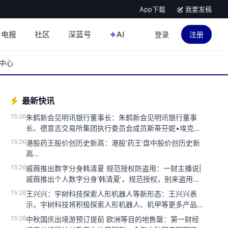
App下载
我要发稿
电报
社区
深蓝号
AI
登录
注册
中心
最新快讯
15:26
朱鹤新会见明讯银行董事长：朱鹤新会见明讯银行董事
长、德意志交易所集团执行委员会成员斯蒂芬妮•埃克儿
曼。双方就金融合作、市...
15:26
港股药王股价创历史新高：港股‘药王’盘中股价创历史新
高...
15:26
戚薇推出数字分身韩清夏 规范授权防盗用：一财主播说|
戚薇推出个人数字分身‘韩清夏’，规范授权，别来盗用。
近年来，随着人...
15:26
王兴兴：宇树科技探索人形机器人等新形态：王兴兴表
示，宇树科技将积极探索人形机器人、机甲等更多产品
形态。...
15:26
中秋国庆出境游预订提前 欧洲等目的地售罄：第一财经