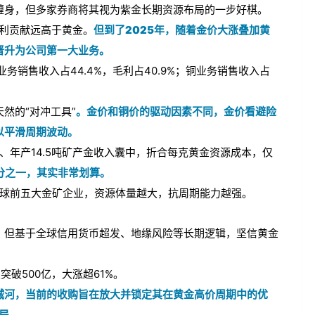
缠身，但多家券商将其视为紫金长期资源布局的一步好棋。
毛利贡献远高于黄金。
但到了2025年，随着金价大涨叠加黄
晋升为公司第一大业务。
业务销售收入占44.4%，毛利占40.9%；铜业务销售收入占
然的“对冲工具”
。金价和铜价的驱动因素不同，金价看避险
以平滑周期波动。
量、年产14.5吨矿产金收入囊中，折合每克黄金资源成本，仅
分之一，其实非常划算。
全球前五大金矿企业，资源体量越大，抗周期能力越强。
，但基于全球信用货币超发、地缘风险等长期逻辑，坚信黄金
突破500亿，大涨超61%。
城河，当前的收购旨在放大并锁定其在黄金高价周期中的优
布局。