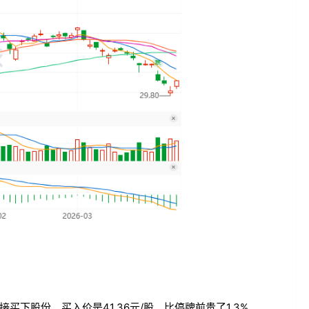
买下股份。买入价是41.36元/股，比停牌前贵了1.3%。