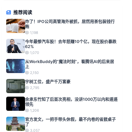
推荐阅读
炸了！IPO公司高管海外被抓，居然用茶包装钱行
贿
1,198
今年最惨汽车股！去年怒赚10个亿，现在股价暴跌
62%
1,070
从WorkBuddy的“魔法时刻”，看腾讯AI的后来居
上
2,150
宇树工位，盛产千万富豪
2,795
余承东竹知了后首次亮相，没讲1000万以内和遥遥
领先
1,206
官方发文，一把手带头休假，最不内卷的省掀桌子
了
3,057