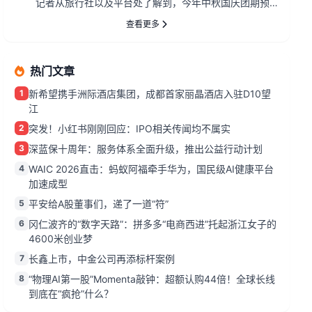
记者从旅行社以及平台处了解到，今年中秋国庆团期预
定周期明显提前，报名情...
查看更多
热门文章
1
新希望携手洲际酒店集团，成都首家丽晶酒店入驻D10望
江
2
突发！小红书刚刚回应：IPO相关传闻均不属实
3
深蓝保十周年：服务体系全面升级，推出公益行动计划
4
WAIC 2026直击：蚂蚁阿福牵手华为，国民级AI健康平台
加速成型
5
平安给A股董事们，递了一道“符”
6
冈仁波齐的“数字天路”：拼多多“电商西进”托起浙江女子的
4600米创业梦
7
长鑫上市，中金公司再添标杆案例
8
“物理AI第一股”Momenta敲钟：超额认购44倍！全球长线
到底在“疯抢”什么？