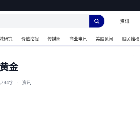
资讯
城研究
价值挖掘
传媒圈
商业电讯
美股见闻
股民维权
黄金
,794字
·
资讯