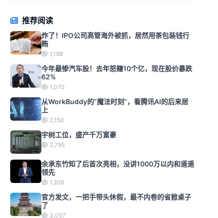
推荐阅读
炸了！IPO公司高管海外被抓，居然用茶包装钱行
贿
1,198
今年最惨汽车股！去年怒赚10个亿，现在股价暴跌
62%
1,070
从WorkBuddy的“魔法时刻”，看腾讯AI的后来居
上
2,150
宇树工位，盛产千万富豪
2,795
余承东竹知了后首次亮相，没讲1000万以内和遥遥
领先
1,206
官方发文，一把手带头休假，最不内卷的省掀桌子
了
3,057