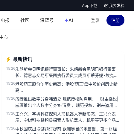
App下载
我要发稿
电报
社区
深蓝号
AI
登录
注册
中心
最新快讯
15:26
朱鹤新会见明讯银行董事长：朱鹤新会见明讯银行董事
长、德意志交易所集团执行委员会成员斯蒂芬妮•埃克儿
曼。双方就金融合作、市...
15:26
港股药王股价创历史新高：港股‘药王’盘中股价创历史新
高...
15:26
戚薇推出数字分身韩清夏 规范授权防盗用：一财主播说|
戚薇推出个人数字分身‘韩清夏’，规范授权，别来盗用。
近年来，随着人...
15:26
王兴兴：宇树科技探索人形机器人等新形态：王兴兴表
示，宇树科技将积极探索人形机器人、机甲等更多产品
形态。...
15:26
中秋国庆出境游预订提前 欧洲等目的地售罄：第一财经