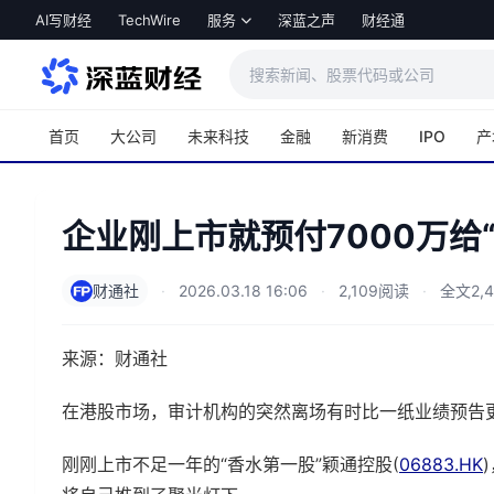
跳转到主内容
AI写财经
TechWire
服务
深蓝之声
财经通
首页
大公司
未来科技
金融
新消费
IPO
产
企业刚上市就预付7000万给
财通社
·
2026.03.18 16:06
·
2,109阅读
·
全文2,
来源：财通社
在港股市场，审计机构的突然离场有时比一纸业绩预告
刚刚上市不足一年的“香水第一股”颖通控股(
06883.HK