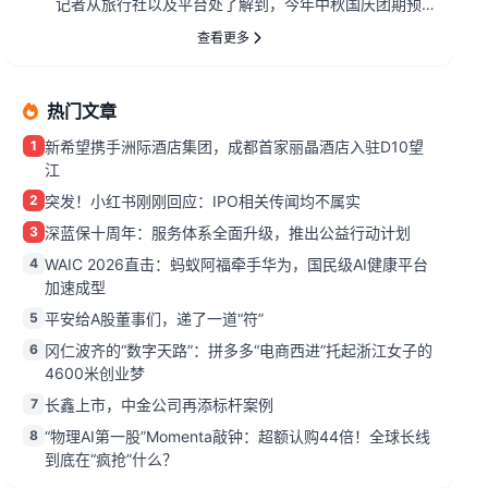
记者从旅行社以及平台处了解到，今年中秋国庆团期预
定周期明显提前，报名情...
查看更多
热门文章
1
新希望携手洲际酒店集团，成都首家丽晶酒店入驻D10望
江
2
突发！小红书刚刚回应：IPO相关传闻均不属实
3
深蓝保十周年：服务体系全面升级，推出公益行动计划
4
WAIC 2026直击：蚂蚁阿福牵手华为，国民级AI健康平台
加速成型
5
平安给A股董事们，递了一道“符”
6
冈仁波齐的“数字天路”：拼多多“电商西进”托起浙江女子的
4600米创业梦
7
长鑫上市，中金公司再添标杆案例
8
“物理AI第一股”Momenta敲钟：超额认购44倍！全球长线
到底在“疯抢”什么？