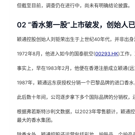
但截至目前，调查仍在进行中，尚未有明确结论披露。
02 “香水第一股”上市破发，创始人
颖通控股创始人刘钜荣出生于上世纪40年代，并非出身
1972年8月，他进入如今的国泰航空(
00293.HK
)工作
事实上，早在1983年2月，他便在香港注册成立颖通(远东
1987年，颖通远东获授权分销一个巴黎品牌的进口香
此后数十年间，公司逐步拿下多个国际品牌的分销权，还
根据弗若斯特沙利文数据，以2023年零售额计，颖通
最大的香水集团。
除香水外，颖通控股还运营包括彩妆、护肤品、个护产