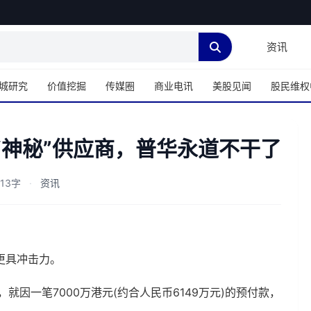
资讯
城研究
价值挖掘
传媒圈
商业电讯
美股见闻
股民维权
“神秘”供应商，普华永道不干了
413字
·
资讯
更具冲击力。
)，就因一笔7000万港元(约合人民币6149万元)的预付款，