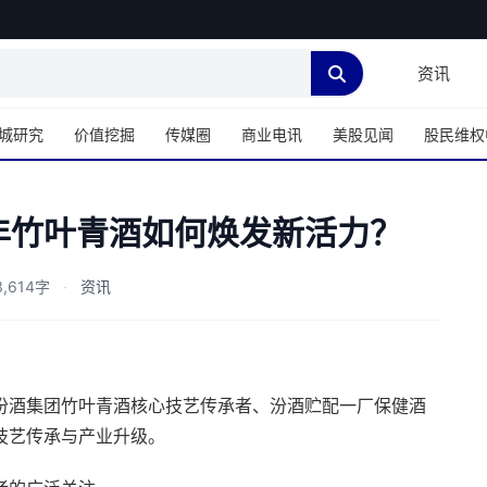
资讯
城研究
价值挖掘
传媒圈
商业电讯
美股见闻
股民维权
千年竹叶青酒如何焕发新活力？
,614字
·
资讯
汾酒集团竹叶青酒核心技艺传承者、汾酒贮配一厂保健酒
技艺传承与产业升级。