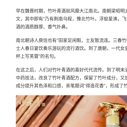
早在魏晋时期，竹叶青酒就风靡大江南北。南朝梁昭明
文，其中即有“乃有荆南乌程，豫北竹叶。浮蚁星沸，飞
酒的酒质醇厚、香气扑鼻。
南北朝诗人庾信也有“田家足闲暇，士友暂流连。三春竹
士人春日宴饮奏乐游玩的流行酒饮。到了唐朝，一代女
杯上写芙蓉”的名句。
在这之后，人们对竹叶青酒的喜好代代流传。到了明末
中药技法，改良了竹叶青酒配方，保留了竹叶成分，又
成分提升其色泽和口感，亲笔题词“得造花香”，形成了