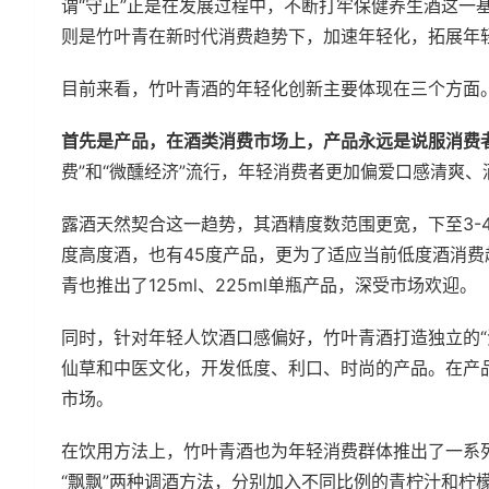
谓“守正”正是在发展过程中，不断打牢保健养生酒这一
则是竹叶青在新时代消费趋势下，加速年轻化，拓展年
目前来看，竹叶青酒的年轻化创新主要体现在三个方面
首先是产品，在酒类消费市场上，产品永远是说服消费
费”和“微醺经济”流行，年轻消费者更加偏爱口感清爽
露酒天然契合这一趋势，其酒精度数范围更宽，下至3-
度高度酒，也有45度产品，更为了适应当前低度酒消费
青也推出了125ml、225ml单瓶产品，深受市场欢迎。
同时，针对年轻人饮酒口感偏好，竹叶青酒打造独立的“
仙草和中医文化，开发低度、利口、时尚的产品。在产
市场。
在饮用方法上，竹叶青酒也为年轻消费群体推出了一系列
“飘飘”两种调酒方法，分别加入不同比例的青柠汁和柠