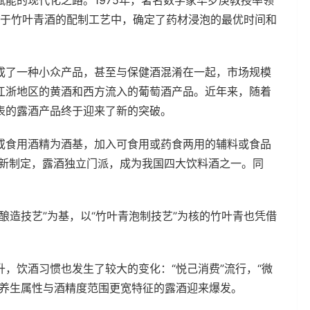
能的现代化之路。1975年，著名数学家华罗庚教授率领
应用于竹叶青酒的配制工艺中，确定了药材浸泡的最优时间和
成了一种小众产品，甚至与保健酒混淆在一起，市场规模
江浙地区的黄酒和西方流入的葡萄酒产品。近年来，随着
表的露酒产品终于迎来了新的突破。
或食用酒精为酒基，加入可食用或药食两用的辅料或食品
重新制定，露酒独立门派，成为我国四大饮料酒之一。同
酿造技艺”为基，以“竹叶青泡制技艺”为核的竹叶青也凭借
，饮酒习惯也发生了较大的变化：“悦己消费”流行，“微
康养生属性与酒精度范围更宽特征的露酒迎来爆发。