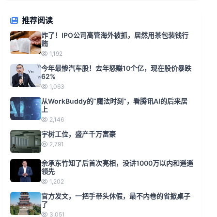
推荐阅读
炸了！IPO公司高管海外被抓，居然用茶包装钱行
贿
1,192
今年最惨汽车股！去年怒赚10个亿，现在股价暴跌
62%
1,063
从WorkBuddy的“魔法时刻”，看腾讯AI的后来居
上
2,146
宇树工位，盛产千万富豪
2,791
余承东竹知了后首次亮相，没讲1000万以内和遥遥
领先
1,202
官方发文，一把手带头休假，最不内卷的省掀桌子
了
3,051