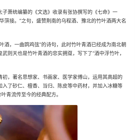
太子萧统编纂的《文选》收录有张协撰写的《七命》一
华蓱接。”之句，盛赞荆南的乌程酒、豫北的竹叶酒两大名
叶酒，一曲鹍鸡弦”的诗句，此时竹叶青酒已经成为南北朝
皇武则天也是竹叶青酒的忠实拥趸，写下了“酒中浮竹叶，
清初，著名思想家、书画家、医学家傅山，运用其高超的
加入了砂仁、檀香、当归、陈皮等中药材，并加入冰糖等
竹叶青流传至今的经典配方。