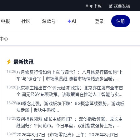
App下载
我要发稿
电报
社区
深蓝号
AI
登录
注册
中心
最新快讯
13:26
八月修复行情如何上车与调仓？：八月修复行情如何“上
车”与“调仓”？| 市场纵贯线 随着市场情绪逐步回暖，八
月的修复行情...
13:26
北京亦庄推出首个‘词元经济’政策：北京亦庄发布全市首
个‘词元经济’专项政策。该政策旨在推动人工智能与实体
经济深度融合，支...
13:26
6G概念走强，游戏板块下跌：6G概念延续强势，游戏板
块走弱 | 板块牛熊榜...
13:25
双创指数领涨 成长主线回归？：双创指数领涨，成长主
线回归？午间论市。今日早盘，双创指数强势上扬，带
动市场情绪回暖。分析人...
13:25
2026年8月7日《市场零距离》上午：2026年8月7日