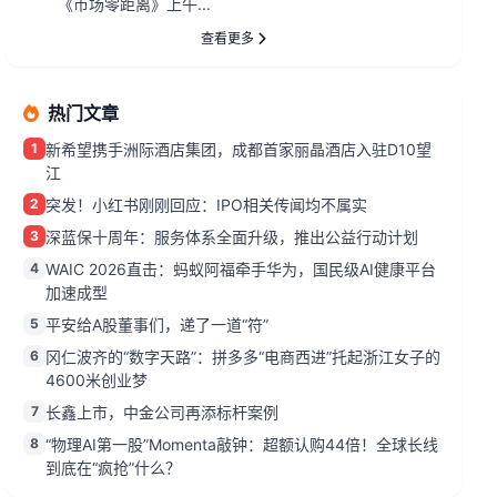
《市场零距离》上午...
查看更多
热门文章
1
新希望携手洲际酒店集团，成都首家丽晶酒店入驻D10望
江
2
突发！小红书刚刚回应：IPO相关传闻均不属实
3
深蓝保十周年：服务体系全面升级，推出公益行动计划
4
WAIC 2026直击：蚂蚁阿福牵手华为，国民级AI健康平台
加速成型
5
平安给A股董事们，递了一道“符”
6
冈仁波齐的“数字天路”：拼多多“电商西进”托起浙江女子的
4600米创业梦
7
长鑫上市，中金公司再添标杆案例
8
“物理AI第一股”Momenta敲钟：超额认购44倍！全球长线
到底在“疯抢”什么？