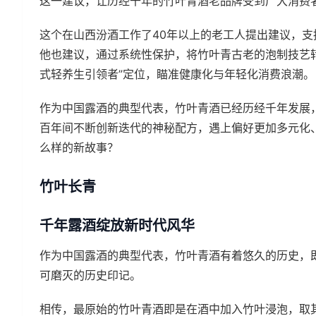
这一建议，让历经千年的竹叶青酒老品牌受到广大消费
这个在山西汾酒工作了40年以上的老工人提出建议，
他也建议，通过系统性保护，将竹叶青古老的泡制技艺
式轻养生引领者”定位，瞄准健康化与年轻化消费浪潮。
作为中国露酒的典型代表，竹叶青酒已经历经千年发展
百年间不断创新迭代的神秘配方，遇上偏好更加多元化
么样的新故事？
竹叶长青
千年露酒绽放新时代风华
作为中国露酒的典型代表，竹叶青酒有着悠久的历史，
可磨灭的历史印记。
相传，最原始的竹叶青酒即是在酒中加入竹叶浸泡，取其