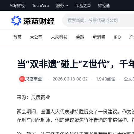
跳转到主内容
AI写财经
TechWire
服务
深蓝之声
财经通
首页
大公司
未来科技
金融
新消费
IPO
产
当“双非遗”碰上“Z世代”，
尺度商业
·
2026.03.18 08:22
·
1,943阅读
·
全文3
来源：尺度商业
两会期间，全国人大代表郝持胜提交了一份建议。作为
配制车间配制师，他的建议聚焦竹叶青酒的非遗保护、