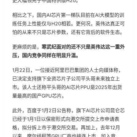
更大幅领先于中国特供版H20。
相比之下，国内AI芯片第一梯队目前在AI大模型的训
练任务上性能仅与H20相若。更何况，英伟达真正可
怕的从来不只是芯片参数，还有它背后的软件生态。
更麻烦的是，
寒武纪面对的还不只是英伟达这一重外
压，国内竞争同样在明显升温。
1月22日，一位接近阿里巴巴集团的人士向媒体称，
已决定支持旗下全资芯片子公司平头哥未来独立上
市。该人士还称平头哥的AI芯片PPU是2025年出货
量最高的国产GPU芯片。
此外，百度于1月2日公告称，旗下AI芯片公司昆仑芯
已经于1月1日以保密形式向港交所提交上市申请表
格，拟分拆上市于港交所交易。再加上，去年12月
以来，摩尔线程等GPU厂商也接连上市，加入竞