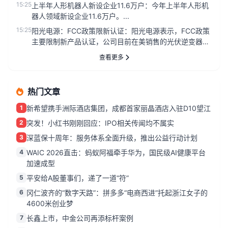
15:25
上半年人形机器人新设企业11.6万户：今年上半年人形机
器人领域新设企业11.6万户。...
15:25
阳光电源：FCC政策限新认证：阳光电源表示，FCC政策
主要限制新产品认证，公司目前在美销售的光伏逆变器、
储能系统不受影响...
查看更多
热门文章
1
新希望携手洲际酒店集团，成都首家丽晶酒店入驻D10望江
2
突发！小红书刚刚回应：IPO相关传闻均不属实
3
深蓝保十周年：服务体系全面升级，推出公益行动计划
4
WAIC 2026直击：蚂蚁阿福牵手华为，国民级AI健康平台
加速成型
5
平安给A股董事们，递了一道“符”
6
冈仁波齐的“数字天路”：拼多多“电商西进”托起浙江女子的
4600米创业梦
7
长鑫上市，中金公司再添标杆案例