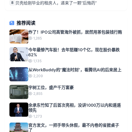
8
贝壳给刚毕业的租房人，递来了一颗“后悔药”
推荐阅读
炸了！IPO公司高管海外被抓，居然用茶包装钱行贿
1,265
今年最惨汽车股！去年怒赚10个亿，现在股价暴跌
62%
1,135
从WorkBuddy的“魔法时刻”，看腾讯AI的后来居上
2,209
宇树工位，盛产千万富豪
2,855
余承东竹知了后首次亮相，没讲1000万以内和遥遥
领先
1,273
官方发文，一把手带头休假，最不内卷的省掀桌子
了