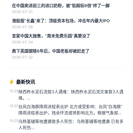
在中国卖进前三的进口奶粉，被“铅超标9倍”绊了一脚
2026-07-31
港股版“长鑫”来了：顶级资本包场，冲击年内最大IPO
2026-07-28
宜家中国大抛售，“周末免费乐园”真要没了
2026-07-24
救下英国钢铁6年后，中国老板却被赶走了
2026-07-22
最新快讯
15:25
陕西柞水泥石流致3人遇难：陕西柞水泥石流灾害致3人遇
难。...
15:25
台风白海豚降雨进程表出炉 北方或受影响：台风“白海豚”
降雨进程表出炉，残余环流或将影响北方。根据气象部门
最新数据，台风“...
15:25
乌称基辅等地遭袭致多人死伤：乌称基辅等地遭袭 已有多
人死伤...