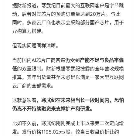
据财新报道，寒武纪目前最大的互联网客户是字节跳
动，后者对其芯片的预购订单量达到20万片。与此
同时，多家云厂商也表示会采购部分国产芯片，用于
异构算力搭建。
但现实问题同样清晰。
当前国内AI芯片厂商普遍仍受到
产能不足与良品率偏
低
的双重限制。财新根据寒武纪披露的全年营收规模
推算，其年出货量甚至未必足以满足一家大型互联网
云厂商的全部需求。
这就意味着，
寒武纪在未来相当长一段时间内，恐怕
仍离不开持续融资来支撑扩产和研发。
比如不久前，寒武纪刚刚完成上市以来第二次定向增
发。发行价格1195.02元/股，较当日收盘价折让约