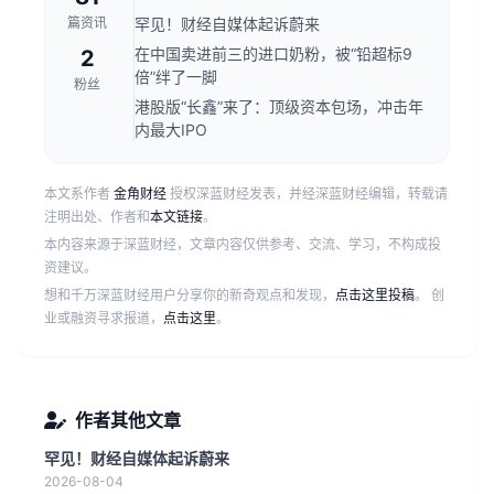
篇资讯
罕见！财经自媒体起诉蔚来
在中国卖进前三的进口奶粉，被“铅超标9
2
倍”绊了一脚
粉丝
港股版“长鑫”来了：顶级资本包场，冲击年
内最大IPO
本文系作者
金角财经
授权深蓝财经发表，并经深蓝财经编辑，转载请
注明出处、作者和
本文链接
。
本内容来源于深蓝财经，文章内容仅供参考、交流、学习，不构成投
资建议。
想和千万深蓝财经用户分享你的新奇观点和发现，
点击这里投稿
。 创
业或融资寻求报道，
点击这里
。
作者其他文章
罕见！财经自媒体起诉蔚来
2026-08-04