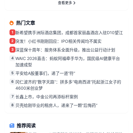
查看更多
热门文章
1
新希望携手洲际酒店集团，成都首家丽晶酒店入驻D10望江
2
突发！小红书刚刚回应：IPO相关传闻均不属实
3
深蓝保十周年：服务体系全面升级，推出公益行动计划
4
WAIC 2026直击：蚂蚁阿福牵手华为，国民级AI健康平台
加速成型
5
平安给A股董事们，递了一道“符”
6
冈仁波齐的“数字天路”：拼多多“电商西进”托起浙江女子的
4600米创业梦
7
长鑫上市，中金公司再添标杆案例
8
贝壳给刚毕业的租房人，递来了一颗“后悔药”
推荐阅读