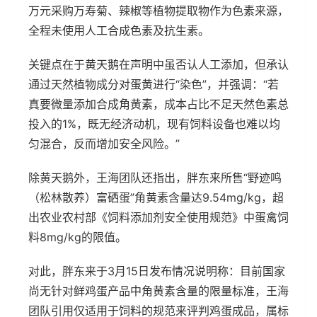
万元采购万寿菊、辣椒等植物提取物作为色素来源，
全程未使用人工合成色素及抗生素。
关键点在于黄天鹅在声明中虽否认人工添加，但承认
通过天然植物成分对蛋黄进行“染色”，并强调：“若
真要微量添加合成角黄素，成本占比不足天然色素总
投入的1%，既无经济动机，现有饲料设备也难以均
匀混合，反而增加安全风险。”
除黄天鹅外，王海团队还指出，胖东来所售“野迹鸣
（松林散养）富硒蛋”角黄素含量达9.54mg/kg，超
出农业农村部《饲料添加剂安全使用规范》中蛋禽饲
料8mg/kg的限值。
对此，胖东来于3月15日发布情况说明称：目前国家
尚无针对鲜鸡蛋产品中角黄素含量的限量标准，王海
团队引用仅适用于饲料的规范来评判鸡蛋成品，属标