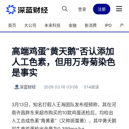
跳转到主内容
登录
注册
首页
大公司
未来科技
金融
新消费
IPO
产城
高端鸡蛋“黄天鹅”否认添加
人工色素，但用万寿菊染色
是事实
深蓝财经
·
2026.03.16 03:06
·
514阅读
3月13日，知名打假人王海团队发布视频称，其在河
南许昌胖东来超市购买的10款鸡蛋送检后，均检出
人工合成色素“角黄素”（又称斑蝥黄），其中黄天鹅
可生食鸡蛋检出含量为0.399mg/kg。