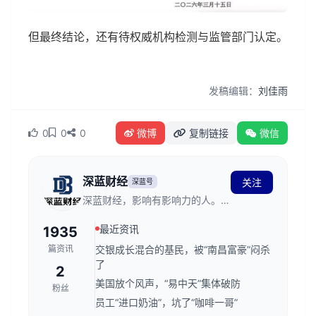
但最终结论，还有待权威机构检测与监管部门认定。
发稿编辑：
刘佳雨
0
0
0
微博
复制链接
微信
深蓝财经
关注
深蓝号
深蓝财经，影响有影响力的人。创
立于2011年，发源于深蓝财经记
最近资讯
1935
者社区，关注资本市场、公司价
值、财经传媒行业，是国内领先的
篇资讯
交银成长混合的基民，被“南昌富豪”闷杀
财经新媒体。
了
2
美国放个风声，“易中天”集体破防
粉丝
员工“进口奶油”，坑了“咖啡一哥”