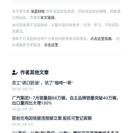
本文系作者
深蓝财经
授权深蓝财经发表，并经深蓝财经编辑，转载请
注明出处、作者和
本文链接
。
本内容来源于深蓝财经，文章内容仅供参考、交流、学习，不构成投
资建议。
想和千万深蓝财经用户分享你的新奇观点和发现，
点击这里投稿
。 创
业或融资寻求报道，
点击这里
。
作者其他文章
员工“进口奶油”，坑了“咖啡一哥”
2026-08-05
广汽集团1-7月销量超88万辆，自主品牌销量突破40万辆，
出口量同比大增130%
2026-08-05
联创光电因信披违规被立案 股民可登记索赔
2026-08-05