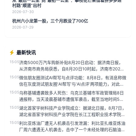
从“最后一公里”到“最初一公里”：攀枝花芒果借着拼多多进
村路“顺道”出村
2026-07-30
杭州六小龙第一股，三个月跌没了700亿
2026-07-29
最新快讯
15:05
济南5000万汽车购新补贴8月20日启动：据济南日报，
从济南市商务局获悉，自8月20日10时起，济南市2026
年‘马力全...
15:05
微信朋友圈测试AI帮写与点评功能：8月8日，有消息称微
信在灰度测试朋友圈‘AI帮写’与‘AI点评’两项能力，对此记
者咨询...
15:05
乌称基辅遭袭致多人死伤：乌克兰基辅市军政管理局8日
通报称，当天凌晨基辅市遭俄军袭击，截至当地时间5时
45分，袭击已造成4...
15:05
湖北首家宇树科技产业学院成立：据湖北日报，8月7日，
湖北省首家宇树科技产业学院在长江工程职业技术学院正
式成立。据悉，‘宇...
15:05
利比亚炼油厂遭无人机袭击引发泄漏：利比亚扎维亚炼油
厂周六遭遇无人机袭击，击中了一个未经处理的石脑油储
罐，导致泄漏，目前情...