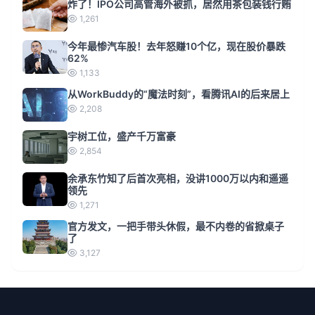
炸了！IPO公司高管海外被抓，居然用茶包装钱行贿
1,261
今年最惨汽车股！去年怒赚10个亿，现在股价暴跌
62%
1,133
从WorkBuddy的“魔法时刻”，看腾讯AI的后来居上
2,208
宇树工位，盛产千万富豪
2,854
余承东竹知了后首次亮相，没讲1000万以内和遥遥
领先
1,271
官方发文，一把手带头休假，最不内卷的省掀桌子
了
3,127