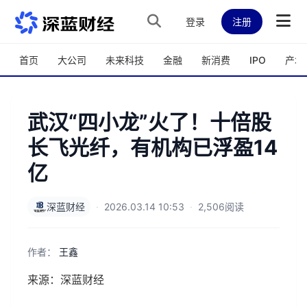
跳转到主内容
登录
注册
首页
大公司
未来科技
金融
新消费
IPO
产城
武汉“四小龙”火了！十倍股
长飞光纤，有机构已浮盈14
亿
深蓝财经
·
2026.03.14 10:53
·
2,506阅读
作者：
王鑫
来源：深蓝财经