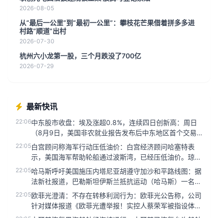
2026-08-05
从“最后一公里”到“最初一公里”：攀枝花芒果借着拼多多进
村路“顺道”出村
2026-07-30
杭州六小龙第一股，三个月跌没了700亿
2026-07-29
最新快讯
22:06
中东股市收盘：埃及涨超0.8%，连续四日创新高：周日
（8月9日，美国非农就业报告发布后中东地区首个交易
日），沙特证交所全...
22:05
白宫顾问称海军行动压低油价：白宫经济顾问哈塞特表
示，美国海军帮助轮船通过波斯湾，已经压低油价。琼斯
法案豁免是油价下跌的原...
22:05
哈马斯呼吁美国施压内塔尼亚胡遵守加沙和平路线图：据
法新社报道，巴勒斯坦伊斯兰抵抗运动（哈马斯）一名官
员9日表示，哈马斯呼...
22:05
欧菲光澄清：不存在转移利润行为：欧菲光公告称，公司
针对媒体报道《欧菲光遭举报！实控人蔡荣军被指设体外
公司掏空上市公司资产...