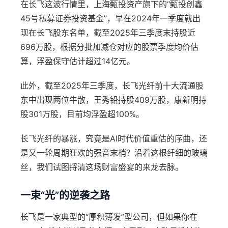
在长飞这波行情里，上海甄投资产旗下的“甄投创鑫
45号私募证券投资基金”，早在2024年一季度就出
现在长飞股东名单，截至2025年三季度末持股近
696万股，根据分批加减仓对应的股票季度均价估
算，浮盈保守估计超过14亿元。
此外，截至2025年三季度，长飞光纤前十大流通股
东中出现两位牛散，王秀铅持股409万股，康新明持
股301万股，目前均浮盈超100%。
长飞光纤的暴涨，究竟是AI时代价值重估的序曲，还
是又一轮周期狂欢的强音末梢？沿着这根纤细的玻璃
丝，我们试图捋清这场财富盛宴的来龙去脉。
一束“光”的逆袭之路
长飞是一家典型的“厚积薄发”型公司，但如果你在