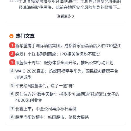
22:05
土耳其恢复黑海船舶经海峡通行：土耳其已恢复允许船舶
经其海峡驶往黑海，此前在地区安全风险加剧的背景下，
部分船只遭遇了原因不...
查看更多
热门文章
1
新希望携手洲际酒店集团，成都首家丽晶酒店入驻D10望江
2
突发！小红书刚刚回应：IPO相关传闻均不属实
3
深蓝保十周年：服务体系全面升级，推出公益行动计划
4
WAIC 2026直击：蚂蚁阿福牵手华为，国民级AI健康平台
加速成型
5
平安给A股董事们，递了一道“符”
6
冈仁波齐的“数字天路”：拼多多“电商西进”托起浙江女子的
4600米创业梦
7
长鑫上市，中金公司再添标杆案例
8
股民当街砍博主！韩国股市，终极大屠杀