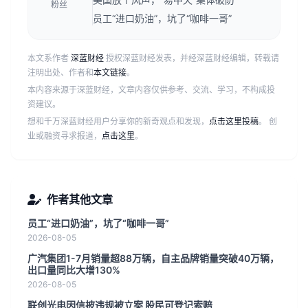
粉丝
员工“进口奶油”，坑了“咖啡一哥”
本文系作者
深蓝财经
授权深蓝财经发表，并经深蓝财经编辑，转载请
注明出处、作者和
本文链接
。
本内容来源于深蓝财经，文章内容仅供参考、交流、学习，不构成投
资建议。
想和千万深蓝财经用户分享你的新奇观点和发现，
点击这里投稿
。 创
业或融资寻求报道，
点击这里
。
作者其他文章
员工“进口奶油”，坑了“咖啡一哥”
2026-08-05
广汽集团1-7月销量超88万辆，自主品牌销量突破40万辆，
出口量同比大增130%
2026-08-05
联创光电因信披违规被立案 股民可登记索赔