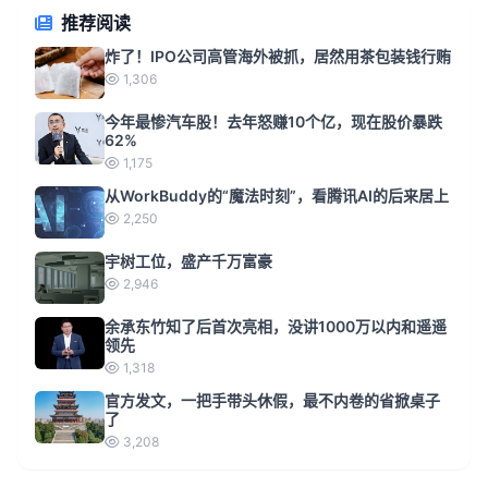
推荐阅读
炸了！IPO公司高管海外被抓，居然用茶包装钱行贿
1,306
今年最惨汽车股！去年怒赚10个亿，现在股价暴跌
62%
1,175
从WorkBuddy的“魔法时刻”，看腾讯AI的后来居上
2,250
宇树工位，盛产千万富豪
2,946
余承东竹知了后首次亮相，没讲1000万以内和遥遥
领先
1,318
官方发文，一把手带头休假，最不内卷的省掀桌子
了
3,208