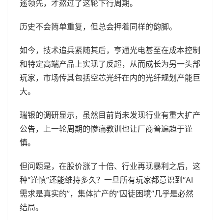
遥领先，才熬过了这轮下行周期。
历史不会简单重复，但总会押着同样的韵脚。
如今，技术追兵紧随其后，亨通光电甚至在成本控制
和特定高端产品上实现了反超，从而成长为另一头部
玩家，市场传其包括空芯光纤在内的光纤规划产能巨
大。
瑞银的调研显示，虽然目前尚未发现行业有重大扩产
公告，上一轮周期的惨痛教训也让厂商普遍趋于谨
慎。
但问题是，在股价涨了十倍、行业再现暴利之后，这
种“谨慎”还能维持多久？一旦所有玩家都意识到“AI
需求是真实的”，集体扩产的“囚徒困境”几乎是必然
结局。