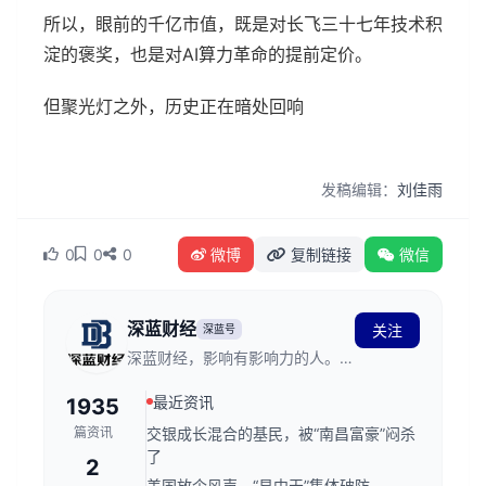
所以，眼前的千亿市值，既是对长飞三十七年技术积
淀的褒奖，也是对AI算力革命的提前定价。
但聚光灯之外，历史正在暗处回响
发稿编辑：
刘佳雨
0
0
0
微博
复制链接
微信
深蓝财经
关注
深蓝号
深蓝财经，影响有影响力的人。创
立于2011年，发源于深蓝财经记
最近资讯
1935
者社区，关注资本市场、公司价
值、财经传媒行业，是国内领先的
篇资讯
交银成长混合的基民，被“南昌富豪”闷杀
财经新媒体。
了
2
美国放个风声，“易中天”集体破防