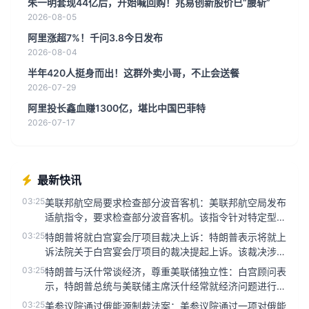
朱一明套现44亿后，开始喊回购！兆易创新股价已“腰斩”
2026-08-05
阿里涨超7%！千问3.8今日发布
2026-08-04
半年420人挺身而出！这群外卖小哥，不止会送餐
2026-07-29
阿里投长鑫血赚1300亿，堪比中国巴菲特
2026-07-17
最新快讯
03:25
美联邦航空局要求检查部分波音客机：美联邦航空局发布
适航指令，要求检查部分波音客机。该指令针对特定型号
的波音客机，涉及数量...
03:25
特朗普将就白宫宴会厅项目裁决上诉：特朗普表示将就上
诉法院关于白宫宴会厅项目的裁决提起上诉。该裁决涉及
白宫宴会厅的改建计划...
03:25
特朗普与沃什常谈经济，尊重美联储独立性：白宫顾问表
示，特朗普总统与美联储主席沃什经常就经济问题进行交
流，总统对美联储的独...
03:25
美参议院通过俄能源制裁法案：美参议院通过一项对俄能