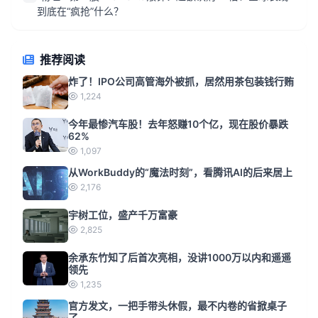
到底在“疯抢”什么？
推荐阅读
炸了！IPO公司高管海外被抓，居然用茶包装钱行贿
1,224
今年最惨汽车股！去年怒赚10个亿，现在股价暴跌
62%
1,097
从WorkBuddy的“魔法时刻”，看腾讯AI的后来居上
2,176
宇树工位，盛产千万富豪
2,825
余承东竹知了后首次亮相，没讲1000万以内和遥遥
领先
1,235
官方发文，一把手带头休假，最不内卷的省掀桌子
了