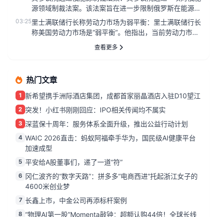
源领域制裁法案。该法案旨在进一步限制俄罗斯在能源领
域的经济活动，以回应...
03:25
里士满联储行长称劳动力市场为弱平衡：里士满联储行长
称美国劳动力市场是“弱平衡”。他指出，当前劳动力市场
处于一种微妙的平衡...
查看更多
热门文章
1
新希望携手洲际酒店集团，成都首家丽晶酒店入驻D10望江
2
突发！小红书刚刚回应：IPO相关传闻均不属实
3
深蓝保十周年：服务体系全面升级，推出公益行动计划
4
WAIC 2026直击：蚂蚁阿福牵手华为，国民级AI健康平台
加速成型
5
平安给A股董事们，递了一道“符”
6
冈仁波齐的“数字天路”：拼多多“电商西进”托起浙江女子的
4600米创业梦
7
长鑫上市，中金公司再添标杆案例
8
“物理AI第一股”Momenta敲钟：超额认购44倍！全球长线