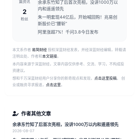
篇资讯
余承东竹知了后首次亮相，没讲1000万以
内和遥遥领先
2
朱一明套现44亿后，开始喊回购！兆易创
粉丝
新股价已“腰斩”
阿里涨超7%！千问3.8今日发布
本文系作者
易简财经
授权深蓝财经发表，并经深蓝财经编辑，转载请
注明出处、作者和
本文链接
。
本内容来源于深蓝财经，文章内容仅供参考、交流、学习，不构成投
资建议。
想和千万深蓝财经用户分享你的新奇观点和发现，
点击这里投稿
。 创
业或融资寻求报道，
点击这里
。
作者其他文章
余承东竹知了后首次亮相，没讲1000万以内和遥遥领先
2026-08-07