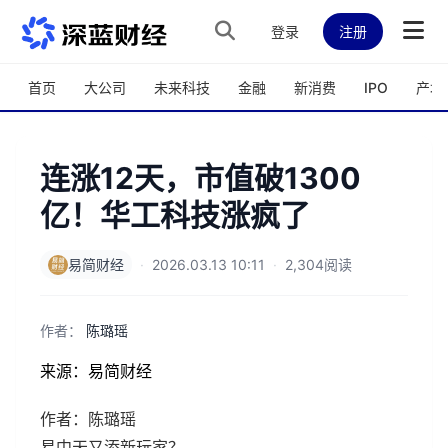
跳转到主内容
登录
注册
首页
大公司
未来科技
金融
新消费
IPO
产城
连涨12天，市值破1300
亿！华工科技涨疯了
易简财经
·
2026.03.13 10:11
·
2,304阅读
作者：
陈璐瑶
来源：易简财经
作者：陈璐瑶
易中天又添新玩家？