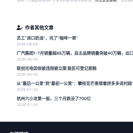
想和千万深蓝财经用户分享你的新奇观点和发现，
点击这里投稿
。 创业
作者其他文章
员工“进口奶油”，坑了“咖啡一哥”
2026-08-05
广汽集团1-7月销量超88万辆，自主品牌销量突破40万辆，出口
2026-08-05
联创光电因信披违规被立案 股民可登记索赔
2026-08-05
从“最后一公里”到“最初一公里”：攀枝花芒果借着拼多多进村路
2026-07-30
杭州六小龙第一股，三个月跌没了700亿
2026-07-29