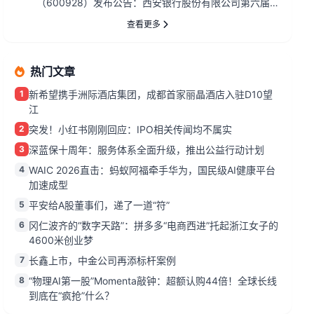
（600928）发布公告：西安银行股份有限公司第六届董
事会第三十七次会议决...
查看更多
热门文章
1
新希望携手洲际酒店集团，成都首家丽晶酒店入驻D10望
江
2
突发！小红书刚刚回应：IPO相关传闻均不属实
3
深蓝保十周年：服务体系全面升级，推出公益行动计划
4
WAIC 2026直击：蚂蚁阿福牵手华为，国民级AI健康平台
加速成型
5
平安给A股董事们，递了一道“符”
6
冈仁波齐的“数字天路”：拼多多“电商西进”托起浙江女子的
4600米创业梦
7
长鑫上市，中金公司再添标杆案例
8
“物理AI第一股”Momenta敲钟：超额认购44倍！全球长线
到底在“疯抢”什么？