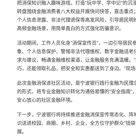
把消保知识融入趣味游戏，打造“玩中学、学中记”的沉
转盘围绕金融消费者八大权益开展快问快答，直击重点
个人信息泄露、非法代理退保等高发风险，引导居民明
高频金融场景，用简单直白的方式强化防骗意识。
活动期间，工作人员化身“消保宣传员”，一边引导居民
象、个人信息保护、警惕非法代理维权、数字金融适老
求与建议，畅通金融维权渠道，让金融服务充满温暖。
巧，还能领取礼品，把安全和实惠都送到了身边。”现
此次金融消保进社区活动，是宁波银行践行金融为民理
的形式，将专业金融知识转化为通俗易懂的“安全指南”
安心放心的社区金融环境。
下一步，宁波银行将持续推进金融消保宣传常态化、阵
识送进校园、商圈、乡村、企业，全方位守护群众“钱袋
展。