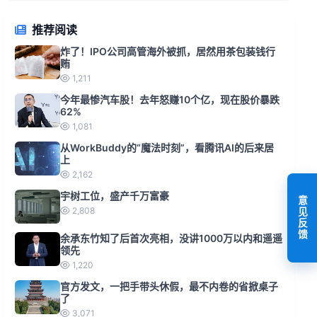
推荐阅读
炸了！IPO公司高管海外被抓，居然用茶包装钱行
贿
1,211
今年最惨汽车股！去年怒赚10个亿，现在股价暴跌
62%
1,081
从WorkBuddy的“魔法时刻”，看腾讯AI的后来居
上
2,162
宇树工位，盛产千万富豪
意见反馈
2,808
余承东竹知了后首次亮相，没讲1000万以内和遥遥
领先
1,220
官方发文，一把手带头休假，最不内卷的省掀桌子
了
3,071