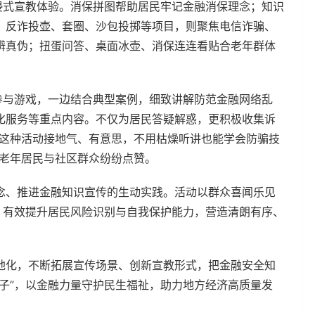
浸式宣教体验。消保拼图帮助居民牢记金融消保理念；知识
；反诈投壶、套圈、沙包投掷等项目，则聚焦电信诈骗、
辨真伪；扭蛋问答、桌面冰壶、消保连连看贴合老年群体
参与游戏，一边结合典型案例，细致讲解防范金融网络乱
化服务等重点内容。不仅为居民答疑解惑，更积极收集诉
“这种活动接地气、有意思，不用枯燥听讲也能学会防骗技
场老年居民与社区群众纷纷点赞。
念、推进金融知识宣传的生动实践。活动以群众喜闻乐见
，有效提升居民风险识别与自我保护能力，营造清朗有序、
地化，不断拓展宣传场景、创新宣教形式，把金融安全知
子”，以金融力量守护民生福祉，助力地方经济高质量发