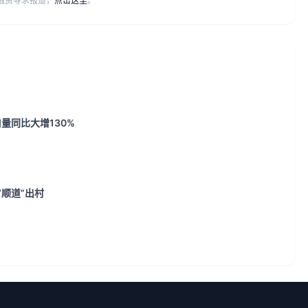
或融资寻求报道，
点击这里
。
量同比大增130%
“顺道”出村