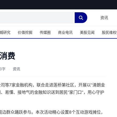
资讯
城研究
价值挖掘
传媒圈
商业电讯
美股见闻
股民维权
消费
3字
·
资讯
公司等7家金融机构，联合走进莲桥第社区，开展以“清朗金
用、易懂、接地气的金融知识送到居民“家门口”，用心守护
周边群众踊跃参与。本次活动精心设置8个互动游戏摊位，