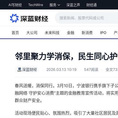
跳转到主内容
AI写财经
TechWire
服务
深蓝之声
财经通
首页
大公司
未来科技
金融
新消费
IPO
产
邻里聚力学消保，民生同心护
深蓝财经
·
2026.03.13 10:19
·
547阅读
·
全文73
春风送暖，消保同行。3月10日，宁波银行携手旗下子
融网络 守护安心消费”主题的金融教育宣传活动，将实
群众财产安全。
活动现场便民贴心、氛围热烈，吸引了大量社区居民及