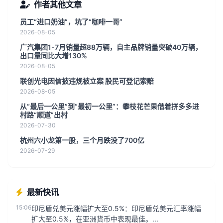
作者其他文章
员工“进口奶油”，坑了“咖啡一哥”
2026-08-05
广汽集团1-7月销量超88万辆，自主品牌销量突破40万辆，
出口量同比大增130%
2026-08-05
联创光电因信披违规被立案 股民可登记索赔
2026-08-05
从“最后一公里”到“最初一公里”：攀枝花芒果借着拼多多进
村路“顺道”出村
2026-07-30
杭州六小龙第一股，三个月跌没了700亿
2026-07-29
最新快讯
15:06
印尼盾兑美元涨幅扩大至0.5%：印尼盾兑美元汇率涨幅
扩大至0.5%，在亚洲货币中表现最佳。...