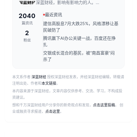
深蓝财经，影响有影响力的人。创
立于2011年，发源于深蓝财经记
最近资讯
2040
者社区，关注资本市场、公司价
值、财经传媒行业，是国内领先的
篇资讯
建信高股息7月大跌25%，风格漂移让基
财经新媒体。
民破防了
2
腾讯赢下AI办公关键一战，百度还在挣
粉丝
扎
交银成长混合的基民，被“南昌富豪”闷
杀了
本文系作者
深蓝财经
授权深蓝财经发表，并经深蓝财经编辑，转载请
注明出处、作者和
本文链接
。
本内容来源于深蓝财经，文章内容仅供参考、交流、学习，不构成投
资建议。
想和千万深蓝财经用户分享你的新奇观点和发现，
点击这里投稿
。 创
业或融资寻求报道，
点击这里
。