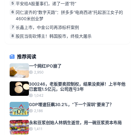
5
平安给A股董事们，递了一道“符”
6
冈仁波齐的“数字天路”：拼多多“电商西进”托起浙江女子的
4600米创业梦
7
长鑫上市，中金公司再添标杆案例
8
股民当街砍博主！韩国股市，终极大屠杀
推荐阅读
一个网红IPO崩了
2,950
300246，老板要卖控制权，结果没卖掉！上半年他
已套现1.5亿元，公司连亏3年
1,042
GDP增速狂飙30.2%，“下一个深圳”要来了？
2,186
永和豆浆创始人林炳生逝世，用一碗豆浆资本布局
1,411