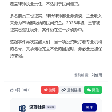
覆盖律师执业责任，不适用于民间借贷。
多名前员工也证实，律所律师部业务清淡，主要收入
来源为市场部吸纳的民间资金。2026年初，王智被
证实已逃往境外，案件仍在进一步侦办中。
这起事件再次提醒人们：当一项投资既打着专业机构
的名号，又承诺稳定且不低的回报时，务必要更加保
持警惕。
发稿编辑：
刘佳雨
0
0
0
微博
复制链接
微信
深蓝财经
关注
深蓝号