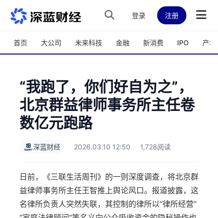
跳转到主内容
登录
注册
首页
大公司
未来科技
金融
新消费
IPO
产城
“我跑了，你们好自为之”，
北京群益律师事务所主任卷
数亿元跑路
深蓝财经
·
2026.03.10 12:50
·
1,728阅读
日前，《三联生活周刊》的一则深度调查，将北京群
益律师事务所主任王智推上舆论风口。报道披露，这
名律所负责人突然失联，其控制的律所以“律所经营”
“家庭法律顾问”等名义向公众吸收资金的隐秘操作也