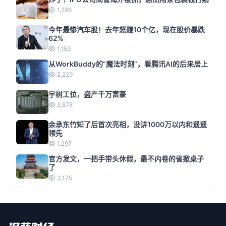
1,286
今年最惨汽车股！去年怒赚10个亿，现在股价暴跌
62%
1,153
从WorkBuddy的“魔法时刻”，看腾讯AI的后来居上
2,229
宇树工位，盛产千万富豪
2,878
余承东竹知了后首次亮相，没讲1000万以内和遥遥
领先
1,297
官方发文，一把手带头休假，最不内卷的省掀桌子
了
3,175