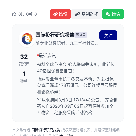
0
0
0
微博
复制链接
微信
国际投行研究报告
关注
深蓝号
前专业财经记者、九三学社社员、
上海中华职教社社员、上海太平洋
最近资讯
32
区域经济发展研究会理事！个人读
书笔记，专业财经研究，我读什么
篇资讯
盈科全球董事会 始人梅向荣未见，此前传
你看什么。
40亿担保暴雷自首！
1
博纳影业董事长于冬交友不慎：为友担保
粉丝
欠澳门赌场473万港元！公司连续巨亏股民
和影迷心碎！
军队采购网3月3日 17:18:43公告： 齐鲁制
药被自2026年03月03日起暂停其参加全
军物资工程服务采购活动资格
本文系作者
国际投行研究报告
授权深蓝财经发表，并经深蓝财经编