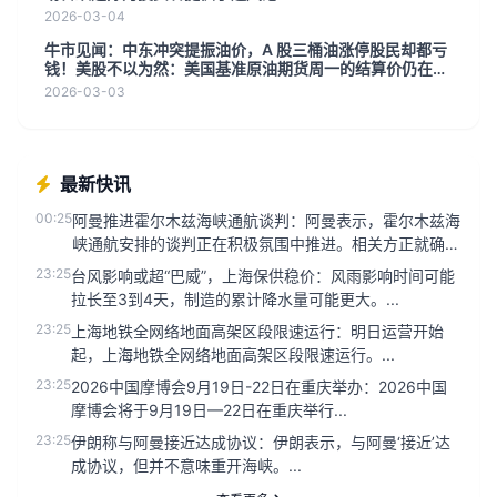
2026-03-04
牛市见闻：中东冲突提振油价，A 股三桶油涨停股民却都亏
钱！美股不以为然：美国基准原油期货周一的结算价仍在每
桶71美元左右
2026-03-03
最新快讯
00:25
阿曼推进霍尔木兹海峡通航谈判：阿曼表示，霍尔木兹海
峡通航安排的谈判正在积极氛围中推进。相关方正就确保
该地区航运安全与畅通...
23:25
台风影响或超“巴威”，上海保供稳价：风雨影响时间可能
拉长至3到4天，制造的累计降水量可能更大。...
23:25
上海地铁全网络地面高架区段限速运行：明日运营开始
起，上海地铁全网络地面高架区段限速运行。...
23:25
2026中国摩博会9月19日-22日在重庆举办：2026中国
摩博会将于9月19日—22日在重庆举行...
23:25
伊朗称与阿曼接近达成协议：伊朗表示，与阿曼‘接近’达
成协议，但并不意味重开海峡。...