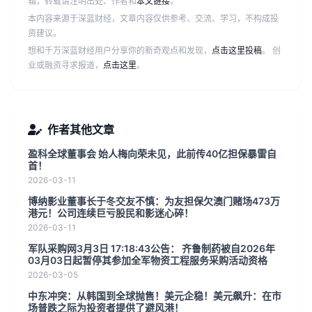
辑，转载请注明出处、作者和
本文链接
。
本内容来源于深蓝财经，文章内容仅供参考、交流、学习，不构成投
资建议。
想和千万深蓝财经用户分享你的新奇观点和发现，
点击这里投稿
。 创
业或融资寻求报道，
点击这里
。
作者其他文章
盈科全球董事会 始人梅向荣未见，此前传40亿担保暴雷自
首！
2026-03-11
博纳影业董事长于冬交友不慎：为友担保欠澳门赌场473万
港元！公司连续巨亏股民和影迷心碎！
2026-03-11
军队采购网3月3日 17:18:43公告： 齐鲁制药被自2026年
03月03日起暂停其参加全军物资工程服务采购活动资格
2026-03-05
中东冲突：从韩国到全球抛售！美元企稳！美元飙升：在市
场普跌之际为投资者提供了避风港！