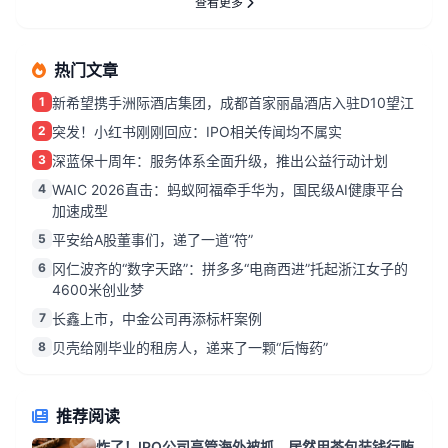
查看更多
热门文章
1
新希望携手洲际酒店集团，成都首家丽晶酒店入驻D10望江
2
突发！小红书刚刚回应：IPO相关传闻均不属实
3
深蓝保十周年：服务体系全面升级，推出公益行动计划
4
WAIC 2026直击：蚂蚁阿福牵手华为，国民级AI健康平台
加速成型
5
平安给A股董事们，递了一道“符”
6
冈仁波齐的“数字天路”：拼多多“电商西进”托起浙江女子的
4600米创业梦
7
长鑫上市，中金公司再添标杆案例
8
贝壳给刚毕业的租房人，递来了一颗“后悔药”
推荐阅读
炸了！IPO公司高管海外被抓，居然用茶包装钱行贿