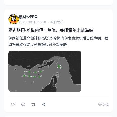
述。谈及当前局势时，穆杰塔巴·哈梅
内伊向伊朗军队及“抵抗阵线”武装力
暴财经PRO
量表示感谢，称伊朗军人阻止了敌人
2026-03-13 15:20
·
来自专栏
控制或分裂伊朗的企图。他同时表
穆杰塔巴·哈梅内伊：复仇，关闭霍尔木兹海峡
示，伊朗将...
伊朗新任最高领袖穆杰塔巴·哈梅内伊发表就职后首份声明，强
调将采取强硬反制措施应对外部威胁。
542