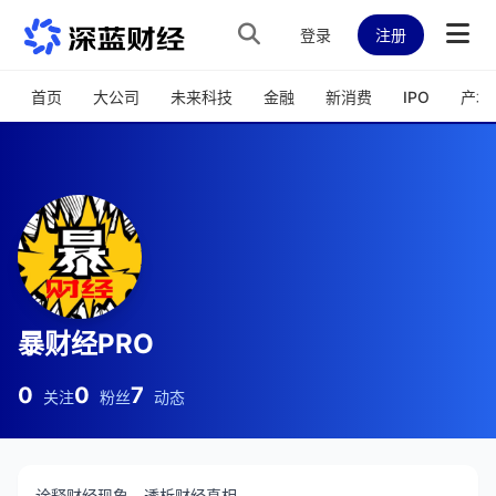
跳转到主内容
登录
注册
首页
大公司
未来科技
金融
新消费
IPO
产城
暴财经PRO
0
0
7
关注
粉丝
动态
诠释财经现象，透析财经真相。