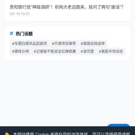
贵阳银行现“神级调研”！机构大老远跑来，就问了两句“废话”？
09-19 10:51
热门话题
#车圈白嫖风此起彼伏
#开源项目推荐
#美国总统选举
#媒体讣闻
#记者能不能说全红婵疯癫
#波司登
#美股市场动态
意见反馈
本网站使用 Cookie 来提升您的浏览体验。您可以选择接受或拒