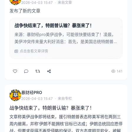
2026-04-03 15:47
·
来自文章
发布了新的文章
战争快结束了，特朗普认输？暴涨来了！
来源：暴财经pro美伊战争，可能很快要结束了！凌晨，
美伊冲突传来量大利好消息：首先，是美国总统特朗普在
白宫表示，“我们很快就要撤离了，美国将在“两到三周”
点击查看文章详情
内结束对伊朗的战事，可能在此之前与伊朗达成协议。特
朗普称，他只有一个目标，即伊朗不能拥有核武器，“而
这个目标已经达成”。美军正在完成最后的任务，“...
141
暴财经PRO
2026-04-03 15:47
·
来自专栏
战争快结束了，特朗普认输？暴涨来了！
文章称美伊战争即将结束，援引特朗普表态称美军将在两到三
周内撤离，并称‘伊朗不能拥核’目标已达成；伊朗总统回应愿停
战，但要求获得不再受侵略的保证。双方态度明显软化，被解