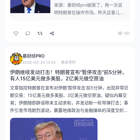
元做多美股，2亿美元做空原油
来源：暴财经pro破案了，再一次说
明特朗普在操作市场。昨天这事儿闹
得，真叫一个绝，简直比好莱坞大片
还刺激。本来大家都以为中东那边火
187
药桶马上就要炸了，结果特朗普突然
在手机上整了个大活儿，直接把全世
界都给看傻了。他在社交平台上轻飘
暴财经PRO
飘地宣布，说自己跟伊朗谈得特别
2026-03-24 15:42
·
来自专栏
好，打算先停火五天。他的理由非常
伊朗继续发动打击！特朗普宣布“暂停攻击”前5分钟，
“特朗普”：...
有人15亿美元做多美股，2亿美元做空原油
文章指控特朗普在宣布对伊朗‘暂停攻击’前5分钟，出现异常巨
额交易：15亿美元做多美股、2亿美元做空原油，疑似内幕交
易；伊朗随即辟谣称未主动求和，并发动新一轮导弹打击；事
件引发市场剧烈波动，暴露地缘政治与金融操纵的深度交织，
被指为‘割韭菜式’预期管理。