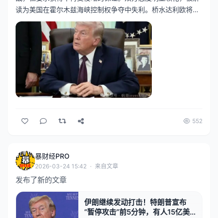
读为美国在霍尔木兹海峡控制权争夺中失利。桥水达利欧将此
比作帝国衰落的历史转折点。市场反应强烈：美股三大指数大
涨，韩股熔断，黄金白银飙升，原油下跌，A股受关注。
552
暴财经PRO
2026-03-24 15:42
·
来自文章
发布了新的文章
伊朗继续发动打击！特朗普宣布
“暂停攻击”前5分钟，有人15亿美