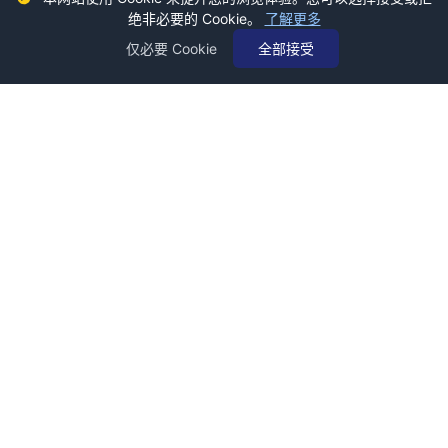
绝非必要的 Cookie。
了解更多
仅必要 Cookie
全部接受
深蓝财经，影响有影响力的人。创立于2011年，发源于深蓝财经记
者社区，关注资本市场、公司价值、财经传媒行业，是国内领先的
财经新媒体。