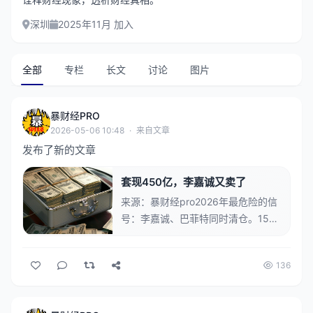
深圳
2025年11月 加入
全部
专栏
长文
讨论
图片
暴财经PRO
2026-05-06 10:48
·
来自文章
发布了新的文章
套现450亿，李嘉诚又卖了
来源：暴财经pro2026年最危险的信
号：李嘉诚、巴菲特同时清仓。15月
5日，李嘉诚家族旗下长江和记实业
有限公司（长和）发布公告，宣布旗
136
下电讯业务集团CKHGT已同意出售其
于英国电讯业务VodafoneThree所持
有的全数股权，收取43亿英镑（约合