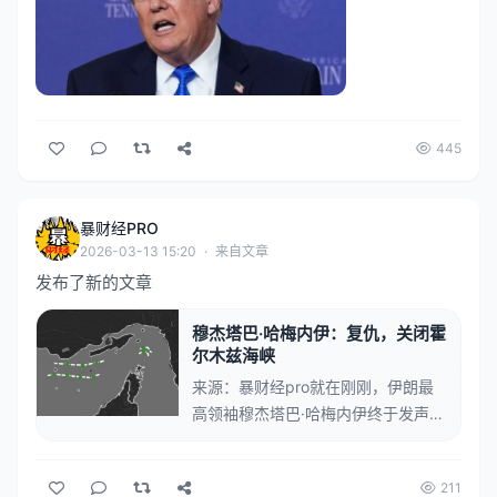
445
暴财经PRO
2026-03-13 15:20
·
来自文章
发布了新的文章
穆杰塔巴·哈梅内伊：复仇，关闭霍
尔木兹海峡
来源：暴财经pro就在刚刚，伊朗最
高领袖穆杰塔巴·哈梅内伊终于发声
了，这是他就任最高领袖以来的首份
声明，就国家发展方向、地区局势以
211
及应对外部挑战等问题作出系统阐