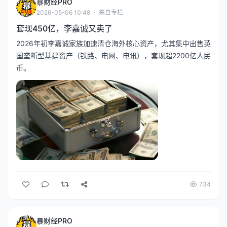
暴财经PRO
455亿港元）的代价金额，有关交易
2026-05-06 10:48
·
来自专栏
须待相关监管机构...
套现450亿，李嘉诚又卖了
2026年初李嘉诚家族加速清仓海外核心资产，尤其集中出售英
国垄断型基建资产（铁路、电网、电讯），套现超2200亿人民
币。
734
暴财经PRO