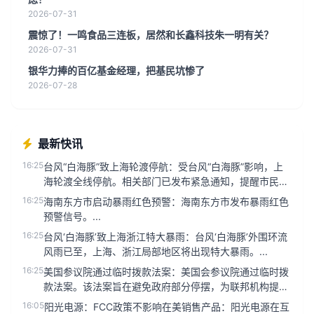
2026-07-31
震惊了！一鸣食品三连板，居然和长鑫科技朱一明有关？
2026-07-31
银华力捧的百亿基金经理，把基民坑惨了
2026-07-28
最新快讯
16:25
台风“白海豚”致上海轮渡停航：受台风“白海豚”影响，上
海轮渡全线停航。相关部门已发布紧急通知，提醒市民及
时调整出行计划。...
16:25
海南东方市启动暴雨红色预警：海南东方市发布暴雨红色
预警信号。...
16:25
台风‘白海豚’致上海浙江特大暴雨：台风‘白海豚’外围环流
风雨已至，上海、浙江局部地区将出现特大暴雨。...
16:25
美国参议院通过临时拨款法案：美国会参议院通过临时拨
款法案。该法案旨在避免政府部分停摆，为联邦机构提供
资金支持至2024年...
16:05
阳光电源：FCC政策不影响在美销售产品：阳光电源在互