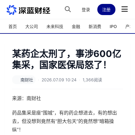
跳转到主内容
登录
注册
首页
大公司
未来科技
金融
新消费
IPO
产城
某药企太刑了，事涉600亿
集采，国家医保局怒了！
南财社
·
2026.07.09 10:24
·
1,366阅读
来源：南财社
药品集采是座“围城”，有的药企想进去，有的想出
去，但没想到竟然有“胆大包天”的竟然想“暗箱操
纵”！