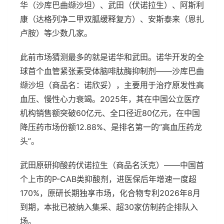
华（沙库巴曲缬沙坦）、武田（伏诺拉生）、阿斯利
康（达格列净二甲双胍缓释复方）、安斯泰来（恩扎
卢胺）等少数几家。
此前市场猜测最多的就是诺华和武田。诺华开发的全
球首个血管紧张素受体脑啡肽酶抑制剂——沙库巴曲
缬沙坦（商品名：诺欣妥），主要用于治疗原发性高
血压、慢性心力衰竭。2025年，其在中国公立医疗
机构销售额突破60亿元、全口径近80亿元，在中国
降压药市场份额12.88%、是排名第一的“高血压药龙
头”。
武田原研抑酸药伏诺拉生（商品名沃克）——中国首
个上市的P-CAB类抑酸剂，进医保后年增速一度超
170%，原研长期独享市场，化合物专利2026年8月
到期，本批已被纳入集采、超30家仿制药企排队入
场。