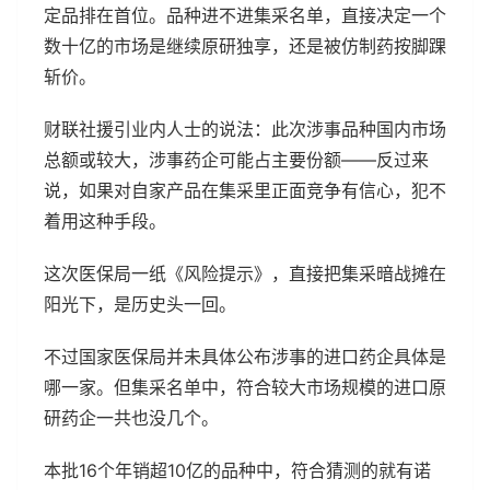
定品排在首位。品种进不进集采名单，直接决定一个
数十亿的市场是继续原研独享，还是被仿制药按脚踝
斩价。
财联社援引业内人士的说法：此次涉事品种国内市场
总额或较大，涉事药企可能占主要份额——反过来
说，如果对自家产品在集采里正面竞争有信心，犯不
着用这种手段。
这次医保局一纸《风险提示》，直接把集采暗战摊在
阳光下，是历史头一回。
不过国家医保局并未具体公布涉事的进口药企具体是
哪一家。但集采名单中，符合较大市场规模的进口原
研药企一共也没几个。
本批16个年销超10亿的品种中，符合猜测的就有诺