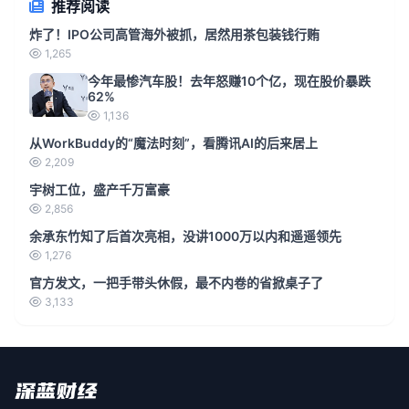
推荐阅读
炸了！IPO公司高管海外被抓，居然用茶包装钱行贿
1,265
今年最惨汽车股！去年怒赚10个亿，现在股价暴跌
62%
1,136
从WorkBuddy的“魔法时刻”，看腾讯AI的后来居上
2,209
宇树工位，盛产千万富豪
2,856
余承东竹知了后首次亮相，没讲1000万以内和遥遥领先
1,276
官方发文，一把手带头休假，最不内卷的省掀桌子了
3,133