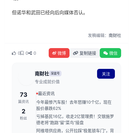
但诺华和武田已经向后向媒体否认。
发稿编辑：
南财社
0
0
0
微博
复制链接
微信
南财社
关注
深蓝号
专业成就价值
最近资讯
73
篇资讯
今年最惨汽车股！去年怒赚10个亿，现在
股价暴跌62%
2
亏掉基民16亿，收走2亿管理费！交银施罗
粉丝
德老将“跑路”留“菜鸟”接盘
阿维塔供应商，公开拉踩“极氪锁车门”，背