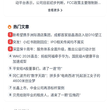
动平台表示，公司目前初步判断，FCC政策主要限制新产
品认证，不影响已...
查看更多
热门文章
1
新希望携手洲际酒店集团，成都首家丽晶酒店入驻D10望江
2
突发！小红书刚刚回应：IPO相关传闻均不属实
3
深蓝保十周年：服务体系全面升级，推出公益行动计划
4
WAIC 2026直击：蚂蚁阿福牵手华为，国民级AI健康平台
加速成型
5
平安给A股董事们，递了一道“符”
6
冈仁波齐的“数字天路”：拼多多“电商西进”托起浙江女子的
4600米创业梦
7
长鑫上市，中金公司再添标杆案例
8
贝壳给刚毕业的租房人，递来了一颗“后悔药”