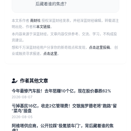
后藏着谁的焦虑？
本文系作者
南财社
授权深蓝财经发表，并经深蓝财经编辑，转载请注
明出处、作者和
本文链接
。
本内容来源于深蓝财经，文章内容仅供参考、交流、学习，不构成投
资建议。
想和千万深蓝财经用户分享你的新奇观点和发现，
点击这里投稿
。 创
业或融资寻求报道，
点击这里
。
作者其他文章
今年最惨汽车股！去年怒赚10个亿，现在股价暴跌62%
2026-08-07
亏掉基民16亿，收走2亿管理费！交银施罗德老将“跑路”留
“菜鸟”接盘
2026-08-05
阿维塔供应商，公开拉踩“极氪锁车门”，背后藏着谁的焦
虑？