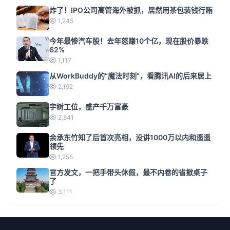
炸了！IPO公司高管海外被抓，居然用茶包装钱行贿
1,245
今年最惨汽车股！去年怒赚10个亿，现在股价暴跌
62%
1,117
从WorkBuddy的“魔法时刻”，看腾讯AI的后来居上
2,192
宇树工位，盛产千万富豪
2,841
余承东竹知了后首次亮相，没讲1000万以内和遥遥
领先
1,255
官方发文，一把手带头休假，最不内卷的省掀桌子
了
3,111