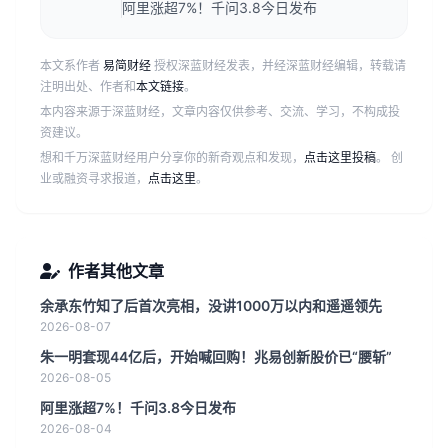
阿里涨超7%！千问3.8今日发布
本文系作者
易简财经
授权深蓝财经发表，并经深蓝财经编辑，转载请
注明出处、作者和
本文链接
。
本内容来源于深蓝财经，文章内容仅供参考、交流、学习，不构成投
资建议。
想和千万深蓝财经用户分享你的新奇观点和发现，
点击这里投稿
。 创
业或融资寻求报道，
点击这里
。
作者其他文章
余承东竹知了后首次亮相，没讲1000万以内和遥遥领先
2026-08-07
朱一明套现44亿后，开始喊回购！兆易创新股价已“腰斩”
2026-08-05
阿里涨超7%！千问3.8今日发布
2026-08-04