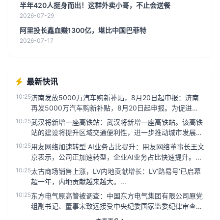
半年420人挺身而出！这群外卖小哥，不止会送餐
2026-07-29
阿里投长鑫血赚1300亿，堪比中国巴菲特
2026-07-17
最新快讯
10:25
济南发放5000万汽车购新补贴，8月20日起申报：济南
再发5000万汽车购新补贴，8月20日起申报。为促进汽
车消费，济南...
10:25
武汉将新增一座高铁站：武汉将新增一座高铁站。该高铁
站的建设将提升区域交通便利性，进一步推动城市发展。
相关规划已进入实施阶...
10:25
用友网络加速转型 AI业务占比提升：用友网络董事长王文
京表示，公司正加速转型，企业AI业务占比快速提升。...
10:25
太古商场销售上涨，LV内地贡献增长：LV‘路易号’已启幕
超一年，内地贡献越来越大。...
10:25
东方电气原高管被调查：中国东方电气集团有限公司原党
组副书记、董事宋致远接受中央纪委国家监委纪律审查和
监察调查。...