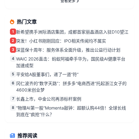
查看更多
热门文章
1
新希望携手洲际酒店集团，成都首家丽晶酒店入驻D10望江
2
突发！小红书刚刚回应：IPO相关传闻均不属实
3
深蓝保十周年：服务体系全面升级，推出公益行动计划
4
WAIC 2026直击：蚂蚁阿福牵手华为，国民级AI健康平台
加速成型
5
平安给A股董事们，递了一道“符”
6
冈仁波齐的“数字天路”：拼多多“电商西进”托起浙江女子的
4600米创业梦
7
长鑫上市，中金公司再添标杆案例
8
“物理AI第一股”Momenta敲钟：超额认购44倍！全球长线
到底在“疯抢”什么？
推荐阅读