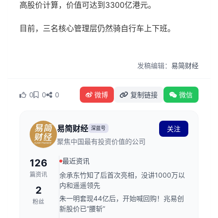
高股价计算，价值可达到3300亿港元。
目前，三名核心管理层仍然骑自行车上下班。
发稿编辑：
易简财经
0
0
0
微博
复制链接
微信
易简财经
关注
深蓝号
聚焦中国最有投资价值的公司
最近资讯
126
篇资讯
余承东竹知了后首次亮相，没讲1000万以
内和遥遥领先
2
朱一明套现44亿后，开始喊回购！兆易创
粉丝
新股价已“腰斩”