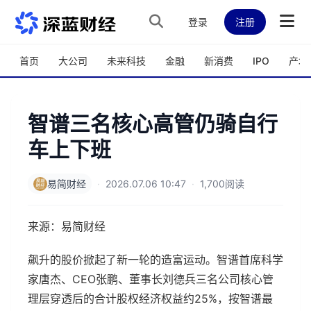
跳转到主内容
登录
注册
首页
大公司
未来科技
金融
新消费
IPO
产城
智谱三名核心高管仍骑自行
车上下班
易简财经
·
2026.07.06 10:47
·
1,700阅读
来源：易简财经
飙升的股价掀起了新一轮的造富运动。智谱首席科学
家唐杰、CEO张鹏、董事长刘德兵三名公司核心管
理层穿透后的合计股权经济权益约25%，按智谱最