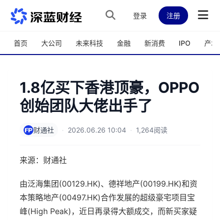
跳转到主内容
登录
注册
首页
大公司
未来科技
金融
新消费
IPO
产城
1.8亿买下香港顶豪，OPPO
创始团队大佬出手了
财通社
·
2026.06.26 10:04
·
1,264阅读
来源：财通社
由泛海集团(00129.HK)、德祥地产(00199.HK)和资
本策略地产(00497.HK)合作发展的超级豪宅项目宝
峰(High Peak)，近日再录得大额成交，而新买家疑