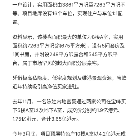
一户设计，实用面积由3861平方呎至7263平方呎不
等。项目地库设有16个车位，实现住户与车位1:1配
置。
资料显示，该楼盘面积最大的单位为8楼A室，实用
面积约7263平方呎(约675平方米)，设有5间套房及
1间书房，并附设249平方呎露台和545平方呎平
台，属于市场罕见的超大面积分层豪宅。
凭借极高私隐度、低密度规划及维港景观资源，宝峰
近年持续吸引高净值买家进驻。
去年11月，一名陈姓内地富豪通过两家公司在宝峰买
下5楼A室以及地下A室，成交价分别约1.9亿港元、
1.75亿港元，合计3.65亿港元。
今年3月底，项目顶层特色户10楼A室以4.2亿港元成