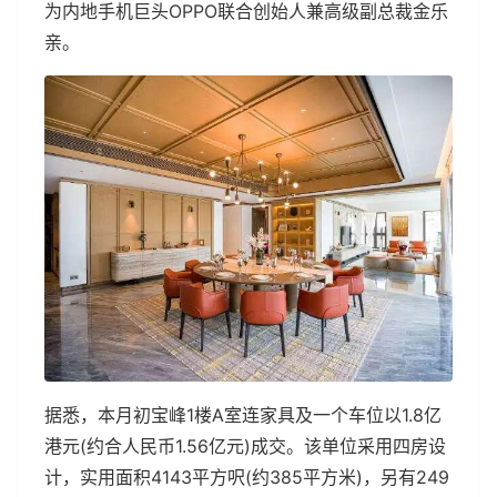
为内地手机巨头OPPO联合创始人兼高级副总裁金乐
亲。
据悉，本月初宝峰1楼A室连家具及一个车位以1.8亿
港元(约合人民币1.56亿元)成交。该单位采用四房设
计，实用面积4143平方呎(约385平方米)，另有249