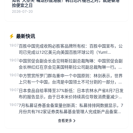
知名“大空头”喊话抄底港股！韩日芯片褪色之时，就是香港
捡便宜之日
2026-07-20
最新快讯
19:07
百胜中国完成收购必胜客品牌所有权：百胜中国宣布，公
司已完成以12亿美元向美国百胜环球公司（Yum!
Brands）收购必...
19:07
中国贸促会副会长会见特斯拉副总裁陶琳：中国贸促会副
会长林红红在京会见美国特斯拉公司副总裁陶琳一行。双
方围绕服务外资企业在...
19:07
中方赞赏所罗门群岛重申一个中国原则：林剑表示，世界
上只有一个中国，台湾是中国领土不可分割的一部分，中
华人民共和国政府是代...
19:07
日本食品自给率降至37%新低：日本农林水产省8月7日发
布的报告显示，由于日本米价持续高位导致消费量减少，
2025年度（2...
19:07
7月私募证券基金备案量创新高：私募排排网数据显示，7
月份共有762家证券类私募基金管理人完成新产品备案，
合计备案产品17...
查看更多