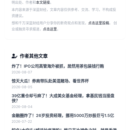
明出处、作者和
本文链接
。
本内容来源于深蓝财经，文章内容仅供参考、交流、学习，不构成投
资建议。
想和千万深蓝财经用户分享你的新奇观点和发现，
点击这里投稿
。 创
业或融资寻求报道，
点击这里
。
作者其他文章
炸了！IPO公司高管海外被抓，居然用茶包装钱行贿
2026-08-07
惊天大瓜！券商带队赴美混赌场、看世界杯
2026-08-05
39亿重仓却亏麻了！大成美女基金经理，拿基民钱当接盘
侠？
2026-08-04
金融圈炸了！26岁投资经理，挪用5000万炒股巨亏1.5亿
2026-07-22