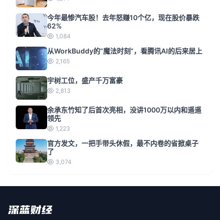
今年最惨汽车股！去年怒赚10个亿，现在股价暴跌
62%
1,084
从WorkBuddy的“魔法时刻”，看腾讯AI的后来居上
2,165
宇树工位，盛产千万富豪
2,813
余承东竹知了后首次亮相，没讲1000万以内和遥遥
领先
1,223
官方发文，一把手带头休假，最不内卷的省掀桌子
了
3,074