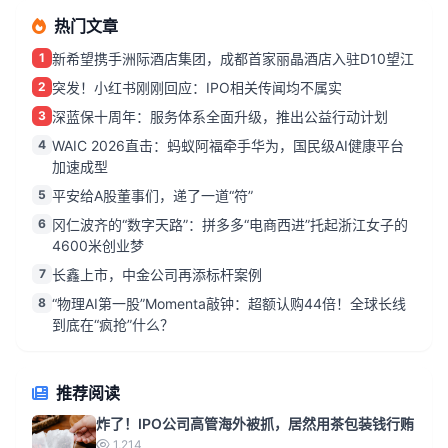
热门文章
1
新希望携手洲际酒店集团，成都首家丽晶酒店入驻D10望江
2
突发！小红书刚刚回应：IPO相关传闻均不属实
3
深蓝保十周年：服务体系全面升级，推出公益行动计划
4
WAIC 2026直击：蚂蚁阿福牵手华为，国民级AI健康平台
加速成型
5
平安给A股董事们，递了一道“符”
6
冈仁波齐的“数字天路”：拼多多“电商西进”托起浙江女子的
4600米创业梦
7
长鑫上市，中金公司再添标杆案例
8
“物理AI第一股”Momenta敲钟：超额认购44倍！全球长线
到底在“疯抢”什么？
推荐阅读
炸了！IPO公司高管海外被抓，居然用茶包装钱行贿
1,214