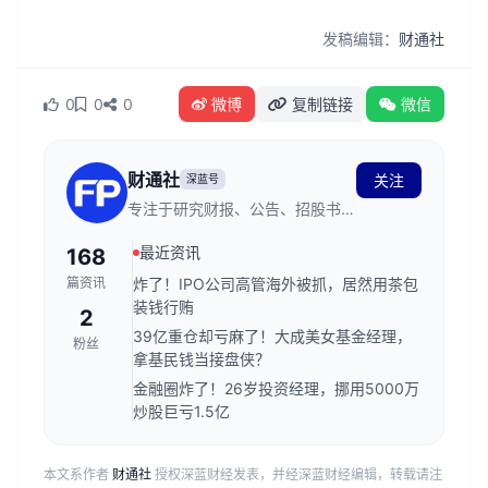
发稿编辑：
财通社
0
0
0
微博
复制链接
微信
财通社
关注
深蓝号
专注于研究财报、公告、招股书。
在这里，读懂上市公司。
最近资讯
168
篇资讯
炸了！IPO公司高管海外被抓，居然用茶包
装钱行贿
2
39亿重仓却亏麻了！大成美女基金经理，
粉丝
拿基民钱当接盘侠？
金融圈炸了！26岁投资经理，挪用5000万
炒股巨亏1.5亿
本文系作者
财通社
授权深蓝财经发表，并经深蓝财经编辑，转载请注