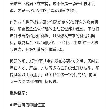
全球产业格局正在重构，这不仅是一场产业技术变
革，更是一次历史性的“弯道超车”机会。
作为业内最早提出“研究创造价值”投资理念的资管机
构，华夏基金追求卓越的主动管理能力建设，不断打
造升级自身的投研体系。以AI爆发带来的机遇为契
机，华夏基金正以“国际化、平台化、生态化”三大核
心理念，升级打造投研体系5.0。
投研体系5.0是华夏基金在发布投研4.0之后，历时五
年在人才、产品、方法等多方面系统性升级成果。华
夏基金以此为抓手，试图抓住这一“时代的β”，向国
际一流投资机构的目标迈进。
重构格局：
AI产业链的中国位置