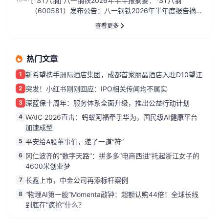
[*ST八钢] 八一钢铁2026年半年报摘要：*ST八钢
（600581）发布公告：八一钢铁2026年半年度报告摘
要...
查看更多
热门文章
1
新希望携手洲际酒店集团，成都首家丽晶酒店入驻D10望江
2
突发！小红书刚刚回应：IPO相关传闻均不属实
3
深蓝保十周年：服务体系全面升级，推出公益行动计划
4
WAIC 2026直击：蚂蚁阿福牵手华为，国民级AI健康平台
加速成型
5
平安给A股董事们，递了一道“符”
6
冈仁波齐的“数字天路”：拼多多“电商西进”托起浙江女子的
4600米创业梦
7
长鑫上市，中金公司再添标杆案例
8
“物理AI第一股”Momenta敲钟：超额认购44倍！全球长线
到底在“疯抢”什么？