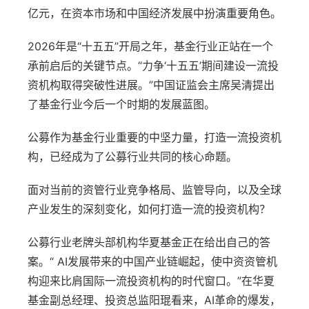
亿元，在资本市场和中国经济发展中扮演重要角色。
2026年是“十五五”开局之年，基金行业正站在一个
承前启后的关键节点。“力争‘十五五’期间建设一流投
资机构取得突破性进展。”中国证监会主席吴清提出
了基金行业今后一个时期的发展蓝图。
公募作为基金行业重要的中坚力量，打造一流投资机
构，已经成为了公募行业共同的核心命题。
面对当前的资管行业竞争格局、监管导向，以及全球
产业发生的深刻变化，如何打造一流的投资机构？
公募行业老牌头部机构华夏基金正在给出自己的答
案。“ AI发展带来的中国产业链崛起，使中资资管机
构迎来比肩国际一流投资机构的时代窗口。”在华夏
基金副总经理、投资总监阳琨看来，AI革命的爆发，