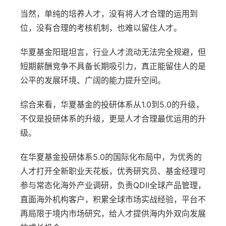
当然，单纯的培养人才，没有将人才合理的运用到
位，没有合理的考核机制，也难以留住人才。
华夏基金阳琨坦言，行业人才流动无法完全规避，但
短期薪酬竞争不具备长期吸引力，真正能留住人的是
公平的发展环境、广阔的能力提升空间。
综合来看，华夏基金的投研体系从1.0到5.0的升级，
不仅是投研体系的升级，更是人才合理最优运用的升
级。
在华夏基金投研体系5.0的国际化布局中，为优秀的
人才打开全新职业天花板，优秀研究员、基金经理可
参与常态化海外产业调研，负责QDII全球产品管理，
直面海外机构客户，积累全球市场实战经验，平台不
再局限于境内市场研究，给人才提供海内外双向发展