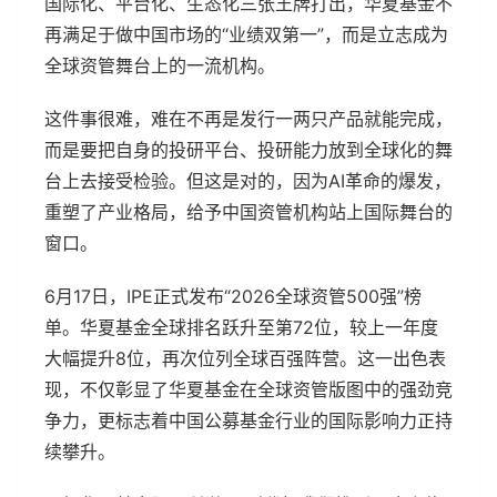
国际化、平台化、生态化三张王牌打出，华夏基金不
再满足于做中国市场的“业绩双第一”，而是立志成为
全球资管舞台上的一流机构。
这件事很难，难在不再是发行一两只产品就能完成，
而是要把自身的投研平台、投研能力放到全球化的舞
台上去接受检验。但这是对的，因为AI革命的爆发，
重塑了产业格局，给予中国资管机构站上国际舞台的
窗口。
6月17日，IPE正式发布“2026全球资管500强”榜
单。华夏基金全球排名跃升至第72位，较上一年度
大幅提升8位，再次位列全球百强阵营。这一出色表
现，不仅彰显了华夏基金在全球资管版图中的强劲竞
争力，更标志着中国公募基金行业的国际影响力正持
续攀升。