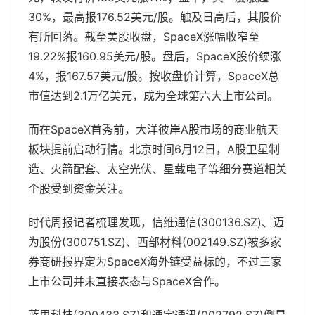
30%，最高报176.52美元/股。触及日高后，其股价
有所回落。截至美股收盘，SpaceX涨幅收窄至
19.22%报160.95美元/股。盘后，SpaceX股价续涨
4%，报167.57美元/股。按收盘价计算，SpaceX总
市值达到2.1万亿美元，成为全球第六大上市公司。
而在SpaceX首秀前，大洋彼岸A股市场的商业航天
板块提前启动行情。北京时间6月12日，A股卫星制
造、火箭配套、太空光伏、星载电子等细分赛道相关
个股受到资金关注。
时代周报记者梳理发现，信维通信(300136.SZ)、迈
为股份(300751.SZ)、西部材料(002149.SZ)被多家
券商研报界定为SpaceX海外链受益标的，不过三家
上市公司并未直接表态与SpaceX合作。
蓝思科技(300433.SZ)和通宇通讯(002792.SZ)倒是