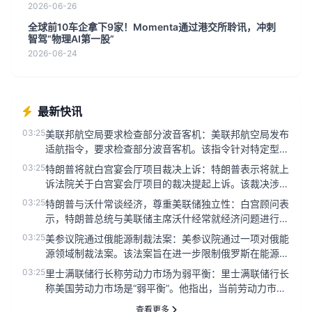
2026-06-26
全球前10车企拿下9家！Momenta通过港交所聆讯，冲刺
智驾“物理AI第一股”
2026-06-24
最新快讯
03:25
美联邦航空局要求检查部分波音客机：美联邦航空局发布
适航指令，要求检查部分波音客机。该指令针对特定型号
的波音客机，涉及数量...
03:25
特朗普将就白宫宴会厅项目裁决上诉：特朗普表示将就上
诉法院关于白宫宴会厅项目的裁决提起上诉。该裁决涉及
白宫宴会厅的改建计划...
03:25
特朗普与沃什常谈经济，尊重美联储独立性：白宫顾问表
示，特朗普总统与美联储主席沃什经常就经济问题进行交
流，总统对美联储的独...
03:25
美参议院通过俄能源制裁法案：美参议院通过一项对俄能
源领域制裁法案。该法案旨在进一步限制俄罗斯在能源领
域的经济活动，以回应...
03:25
里士满联储行长称劳动力市场为弱平衡：里士满联储行长
称美国劳动力市场是“弱平衡”。他指出，当前劳动力市场
处于一种微妙的平衡...
查看更多