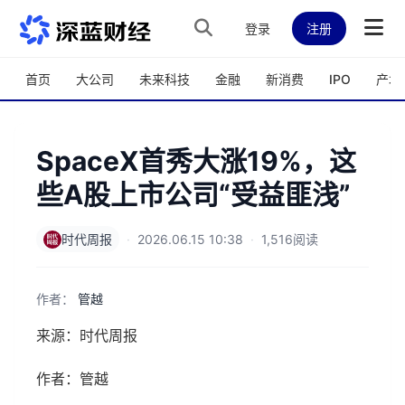
跳转到主内容
登录
注册
首页
大公司
未来科技
金融
新消费
IPO
产城
SpaceX首秀大涨19%，这
些A股上市公司“受益匪浅”
时代周报
·
2026.06.15 10:38
·
1,516阅读
作者：
管越
来源：时代周报
作者：管越