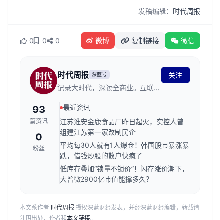
发稿编辑：
时代周报
0
0
0
微博
复制链接
微信
时代周报
关注
深蓝号
记录大时代，深读全商业。互联网
新闻信息服务许可证编号：
最近资讯
93
44120230006
篇资讯
江苏淮安金鹿食品厂昨日起火，实控人曾
组建江苏第一家改制民企
0
平均每30人就有1人爆仓！韩国股市暴涨暴
粉丝
跌，借钱炒股的散户快疯了
低库存叠加“锁量不锁价”！闪存涨价潮下，
大普微2900亿市值能撑多久？
本文系作者
时代周报
授权深蓝财经发表，并经深蓝财经编辑，转载请
注明出处、作者和
本文链接
。