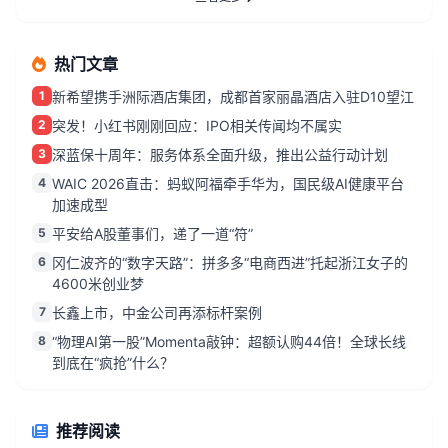
热门文章
1
新希望携手洲际酒店集团，成都首家丽晶酒店入驻D10望江
2
突发！小红书刚刚回应：IPO相关传闻均不属实
3
深蓝保十周年：服务体系全面升级，推出公益行动计划
4
WAIC 2026直击：蚂蚁阿福牵手华为，国民级AI健康平台
加速成型
5
平安给A股董事们，递了一道“符”
6
冈仁波齐的“数字天路”：拼多多“电商西进”托起浙江女子的
4600米创业梦
7
长鑫上市，中金公司再添标杆案例
8
“物理AI第一股”Momenta敲钟：超额认购44倍！全球长线
到底在“疯抢”什么？
推荐阅读