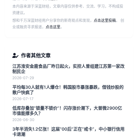
本内容来源于深蓝财经，文章内容仅供参考、交流、学习，不构成投
资建议。
想和千万深蓝财经用户分享你的新奇观点和发现，
点击这里投稿
。 创
业或融资寻求报道，
点击这里
。
作者其他文章
江苏淮安金鹿食品厂昨日起火，实控人曾组建江苏第一家改
制民企
2026-07-29
平均每30人就有1人爆仓！韩国股市暴涨暴跌，借钱炒股的
散户快疯了
2026-07-17
低库存叠加“锁量不锁价”！闪存涨价潮下，大普微2900亿
市值能撑多久？
2026-06-30
3年半消失1.2亿张！这届“00后”正在“戒卡”，中小银行信用
卡退潮