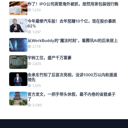
炸了！IPO公司高管海外被抓，居然用茶包装钱行贿
1,224
今年最惨汽车股！去年怒赚10个亿，现在股价暴跌
62%
1,097
从WorkBuddy的“魔法时刻”，看腾讯AI的后来居上
2,176
宇树工位，盛产千万富豪
2,825
余承东竹知了后首次亮相，没讲1000万以内和遥遥
领先
1,235
官方发文，一把手带头休假，最不内卷的省掀桌子
了
3,085