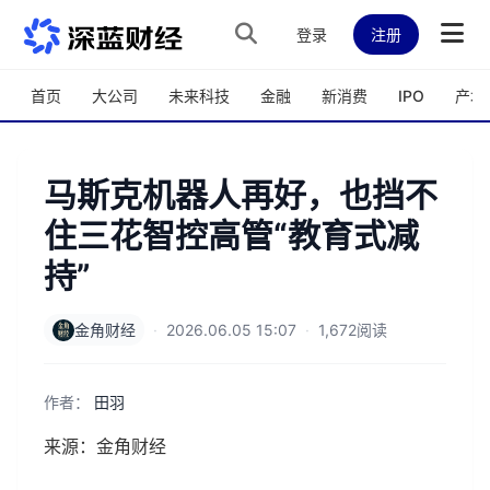
跳转到主内容
登录
注册
首页
大公司
未来科技
金融
新消费
IPO
产城
马斯克机器人再好，也挡不
住三花智控高管“教育式减
持”
金角财经
·
2026.06.05 15:07
·
1,672阅读
作者：
田羽
来源：金角财经