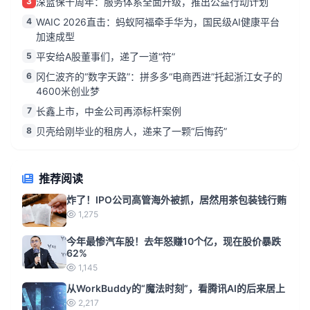
3
深蓝保十周年：服务体系全面升级，推出公益行动计划
4
WAIC 2026直击：蚂蚁阿福牵手华为，国民级AI健康平台
加速成型
5
平安给A股董事们，递了一道“符”
6
冈仁波齐的“数字天路”：拼多多“电商西进”托起浙江女子的
4600米创业梦
7
长鑫上市，中金公司再添标杆案例
8
贝壳给刚毕业的租房人，递来了一颗“后悔药”
推荐阅读
炸了！IPO公司高管海外被抓，居然用茶包装钱行贿
1,275
今年最惨汽车股！去年怒赚10个亿，现在股价暴跌
62%
1,145
从WorkBuddy的“魔法时刻”，看腾讯AI的后来居上
2,217