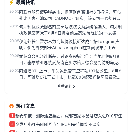
最新快讯
20:05
阿联酋船只遭导弹袭击：据阿联酋通讯社8日报道，阿布
扎比国家石油公司（ADNOC）证实，该公司一艘船只当
天凌晨在通过霍尔木...
20:05
匈牙利执政党提名前最高法院院长为总统候选人：匈牙利
执政党蒂萨党于8月8日提名前最高法院院长鲍卡·安德拉
什作为匈牙利总统候...
20:05
伊朗外长：霍尔木兹海峡协议接近达成：据Telegram声
明，伊朗外交部长Abbas Araghchi在新闻发布会上表
示：...
20:05
武契奇会见泽连斯基，讨论多领域合作：当地时间8月8
日，塞尔维亚总统武契奇在贝尔格莱德会见到访的乌克兰
总统泽连斯基。双方就...
20:05
阿维塔07L上市，华为乾崑智驾里程破137亿公里：8月8
日，阿维塔07L正式上市，搭载896线双光路图像级激光
雷达，也是...
查看更多
热门文章
1
新希望携手洲际酒店集团，成都首家丽晶酒店入驻D10望江
2
突发！小红书刚刚回应：IPO相关传闻均不属实