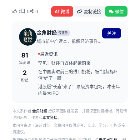
0
0
0
微博
复制链接
微信
金角财经
关注
深蓝号
城市新中产读本，拆解经济事件背
后的逻辑。
最近资讯
81
篇资讯
罕见！财经自媒体起诉蔚来
在中国卖进前三的进口奶粉，被“铅超标9
2
倍”绊了一脚
粉丝
港股版“长鑫”来了：顶级资本包场，冲击年
内最大IPO
本文系作者
金角财经
授权深蓝财经发表，并经深蓝财经编辑，转载请
注明出处、作者和
本文链接
。
本内容来源于深蓝财经，文章内容仅供参考、交流、学习，不构成投
资建议。
想和千万深蓝财经用户分享你的新奇观点和发现，
点击这里投稿
。 创